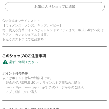
お気に入りショップに追加
Gap公式オンラインストア
【ウィメンズ、メンズ、キッズ、ベビー】
毎日使える定番アイテムからトレンドアイテムまで、幅広い世代へ向け
たアメリカンカジュアルを提案。
お近くのストアにて返品無料！
必ずご確認ください
ポイント付与条件
以下はポイント付与の対象外です。
・BANANA REPUBLIC オンラインストア商品のご購入
・Gap（https://www.gap.co.jp/）外のページからのご購入
・アプリ経由でのご購入