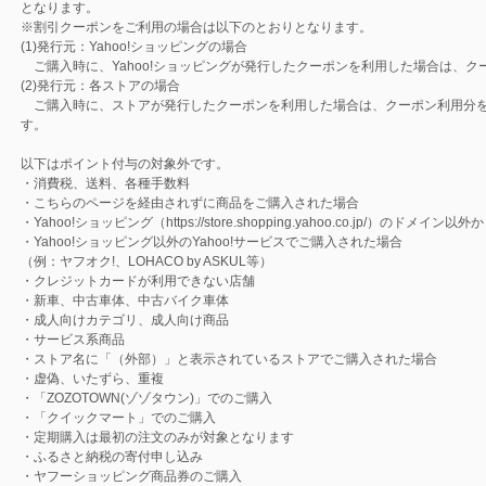
となります。
※割引クーポンをご利用の場合は以下のとおりとなります。
(1)発行元：Yahoo!ショッピングの場合
ご購入時に、Yahoo!ショッピングが発行したクーポンを利用した場合は、
(2)発行元：各ストアの場合
ご購入時に、ストアが発行したクーポンを利用した場合は、クーポン利用分を
す。
以下はポイント付与の対象外です。
・消費税、送料、各種手数料
・こちらのページを経由されずに商品をご購入された場合
・Yahoo!ショッピング（https://store.shopping.yahoo.co.jp/）のド
・Yahoo!ショッピング以外のYahoo!サービスでご購入された場合
（例：ヤフオク!、LOHACO by ASKUL等）
・クレジットカードが利用できない店舗
・新車、中古車体、中古バイク車体
・成人向けカテゴリ、成人向け商品
・サービス系商品
・ストア名に「（外部）」と表示されているストアでご購入された場合
・虚偽、いたずら、重複
・「ZOZOTOWN(ゾゾタウン)」でのご購入
・「クイックマート」でのご購入
・定期購入は最初の注文のみが対象となります
・ふるさと納税の寄付申し込み
・ヤフーショッピング商品券のご購入