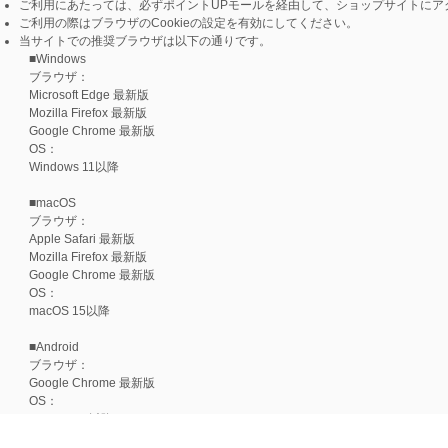
ご利用にあたっては、必ずポイントUPモールを経由して、ショップサイトにア
ご利用の際はブラウザのCookieの設定を有効にしてください。
当サイトでの推奨ブラウザは以下の通りです。
■Windows
ブラウザ：
Microsoft Edge 最新版
Mozilla Firefox 最新版
Google Chrome 最新版
OS：
Windows 11以降
■macOS
ブラウザ：
Apple Safari 最新版
Mozilla Firefox 最新版
Google Chrome 最新版
OS：
macOS 15以降
■Android
ブラウザ：
Google Chrome 最新版
OS：
Android 15以降