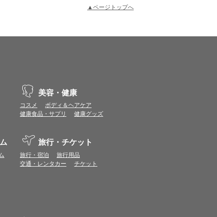
▲ページトップへ
示不具合や機能がご利用いただけない場合があり
、動作や表示が正しく行われない可能性がありま
美容・健康
コスメ
ボディ＆ヘアケア
健康食品・サプリ
健康グッズ
vaScriptが使用できる環境でご利用ください。
ム
旅行・チケット
ポイントまたは表示ポイント数をプレミアムポイ
ム
旅行・宿泊
旅行用品
交通・レンタカー
チケット
ます。
場合があります。ポイント付与時期はショップご
につきましては表示ポイント数と付与ポイント数
イントは付きません。
象とならない場合があります。