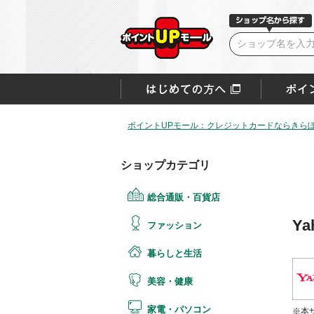
ポイントUPモール：クレジットカードならきらぼ
ショップカテゴリ
総合通販・百貨店
Y
ファッション
暮らしと生活
美容・健康
家電・パソコン
※本