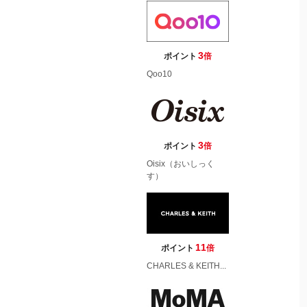
3
ポイント
倍
Qoo10
3
ポイント
倍
Oisix（おいしっく
す）
11
ポイント
倍
CHARLES & KEITH...