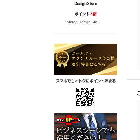
8
ポイント
倍
MoMA Design Sto...