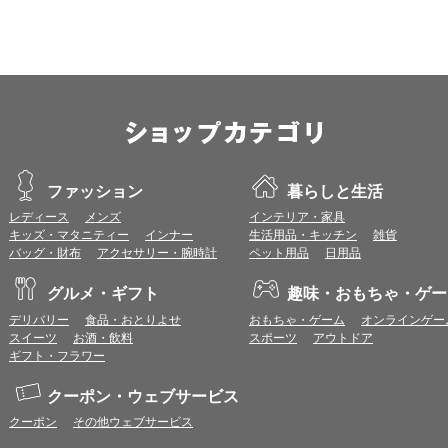
■iOS
ブラウザ：
Apple Safari 最新版
OS：
iOS 18以降
※各ブラウザの最新版はリリース後1ヶ月前後で動作確認いたします。
※上記環境範囲内であっても、ブラウザとOSの組み合わせにより、 一部表
ます。
※推奨以外のブラウザや、推奨以前のバージョンのブラウザをご利用の場合
すので、推奨ブラウザでのご利用をお願いいたします。
ファッション
暮らしと生活
レディース
メンズ
インテリア・家具
＜CookieやJavaScriptについて＞
キッズ・マタニティー
インナー
生活用品・キッチン
雑貨
本サービスではCookieとJavaScriptの機能を使用している為、CookieとJa
バッグ・財布
アクセサリー・腕時計
ペット用品
日用品
ポイント付与につきまして
グルメ・ギフト
趣味・おもちゃ・ゲー
ワールドプレゼントのポイント通常1倍分に加え、上乗せとなる1〜19倍分の
デリバリー
食品・おとりよせ
おもちゃ・ゲーム
オンラインゲー
ントとして付与いたします。
スイーツ
お酒・飲料
スポーツ
アウトドア
プレミアムポイント付与の対象は、商品代金のみ（税・送料等を除く）となり
ギフト・フラワー
プレミアムポイントの付与予定時期は、カードご利用代金のご請求月と異なる
とに異なりますので、各ショップのショップ詳細ページにてご確認ください。
200円のご利用につき1ポイントとして計算されるため、一部の法人カード等
クーポン・ウェブサービス
が異なる場合があります。
クーポン
その他ウェブサービス
対象サイトにアクセス後、カード決済前に別サイトにアクセスした場合は、ポ
商品購入後、購入内容等に変更があった場合は、プレミアムポイント付与の対