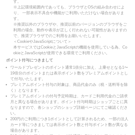
す。
※上記環境範囲内であっても、ブラウザとOSの組み合わせによ
り、 一部表示不具合や機能がご利用いただけない場合がありま
す。
※推奨以外のブラウザや、推奨以前のバージョンのブラウザをご
利用の場合、動作や表示が正しく行われない可能性がありますの
で、推奨ブラウザでのご利用をお願いいたします。
＜CookieやJavaScriptについて＞
本サービスではCookieとJavaScriptの機能を使用している為、Co
okieとJavaScriptが使用できる環境でご利用ください。
ポイント付与につきまして
ワールドプレゼントのポイント通常1倍分に加え、上乗せとなる1〜
19倍分のポイントまたは表示ポイント数をプレミアムポイントとし
て付与いたします。
プレミアムポイント付与の対象は、商品代金のみ（税・送料等を除
く）となります。
プレミアムポイントの付与予定時期は、カードご利用代金のご請求
月と異なる場合があります。ポイント付与時期はショップごとに異
なりますので、各ショップのショップ詳細ページにてご確認くださ
い。
200円のご利用につき1ポイントとして計算されるため、一部の法人
カード等につきましては表示ポイント数と付与ポイント数が異なる
場合があります。