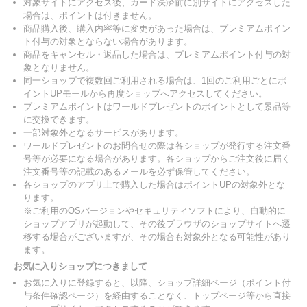
対象サイトにアクセス後、カード決済前に別サイトにアクセスした
場合は、ポイントは付きません。
商品購入後、購入内容等に変更があった場合は、プレミアムポイン
ト付与の対象とならない場合があります。
商品をキャンセル・返品した場合は、プレミアムポイント付与の対
象となりません。
同一ショップで複数回ご利用される場合は、1回のご利用ごとにポ
イントUPモールから再度ショップへアクセスしてください。
プレミアムポイントはワールドプレゼントのポイントとして景品等
に交換できます。
一部対象外となるサービスがあります。
ワールドプレゼントのお問合せの際は各ショップが発行する注文番
号等が必要になる場合があります。各ショップからご注文後に届く
注文番号等の記載のあるメールを必ず保管してください。
各ショップのアプリ上で購入した場合はポイントUPの対象外とな
ります。
※ご利用のOSバージョンやセキュリティソフトにより、自動的に
ショップアプリが起動して、その後ブラウザのショップサイトへ遷
移する場合がございますが、その場合も対象外となる可能性があり
ます。
お気に入りショップにつきまして
お気に入りに登録すると、以降、ショップ詳細ページ（ポイント付
与条件確認ページ）を経由することなく、トップページ等から直接