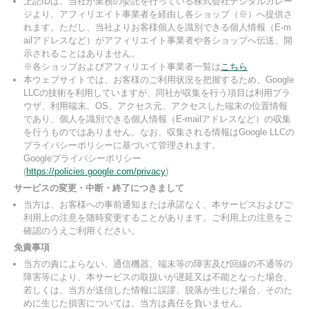
上記IDは、当社が業務の委託を行っている株式会社デジタルガレー
ジより、アフィリエイト事業者を経由し各ショップ（※）へ提供さ
れます。ただし、当社よりお客様個人を識別できる個人情報（E-m
ailアドレスなど）がアフィリエイト事業者や各ショップへ伝送、開
示されることはありません。
※各ショップおよびアフィリエイト事業者一覧は
こちら
本ウェブサイトでは、お客様のご利用状況を把握するため、Google
LLCの技術を利用していますが、同社が収集を行う項目は利用ブラ
ウザ、利用端末、OS、アクセス元、アクセスした端末の位置情報
であり、個人を識別できる個人情報（E-mailアドレスなど）の収集
を行うものではありません。なお、収集される情報はGoogle LLCの
プライバシーポリシーに基づいて管理されます。
Googleプライバシーポリシー
(
https://policies.google.com/privacy
)
サービスの変更・中断・終了につきまして
当方は、お客様への事前通知または承諾なく、本サービスおよびご
利用上の注意を随時変更することがあります。ご利用上の注意をご
確認のうえご利用ください。
免責事項
当方の責によらない、通信機器、端末等の障害及び回線の不通等の
障害等により、本サービスの取扱いが遅延又は不能となった場合、
若しくは、当方が送信した情報に誤謬、脱落が生じた場合、そのた
めに生じた損害については、当方は責任を負いません。