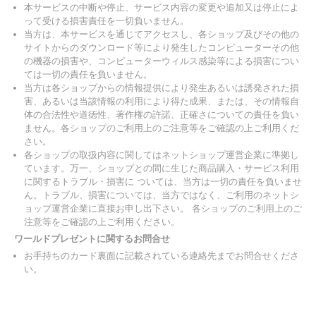
本サービスの中断や停止、サービス内容の変更や追加又は停止によ
って受ける損害責任を一切負いません。
当方は、本サービスを通じてアクセスし、各ショップ及びその他の
サイトからのダウンロード等により発生したコンピューターその他
の機器の損害や、コンピューターウィルス感染等による損害につい
ては一切の責任を負いません。
当方は各ショップからの情報提供により発生あるいは誘発された損
害、あるいは当該情報の利用により得た成果、または、その情報自
体の合法性や道徳性、著作権の許諾、正確さについての責任を負い
ません。各ショップのご利用上のご注意等をご確認の上ご利用くだ
さい。
各ショップの取扱内容に関してはネットショップ運営企業に準拠し
ています。万一、ショップとの間に生じた商品購入・サービス利用
に関するトラブル・損害に ついては、当方は一切の責任を負いませ
ん。トラブル、損害については、当方ではなく、ご利用のネットシ
ョップ運営企業に直接お申し出下さい。 各ショップのご利用上のご
注意等をご確認の上ご利用ください。
ワールドプレゼントに関するお問合せ
お手持ちのカード裏面に記載されている連絡先までお問合せくださ
い。