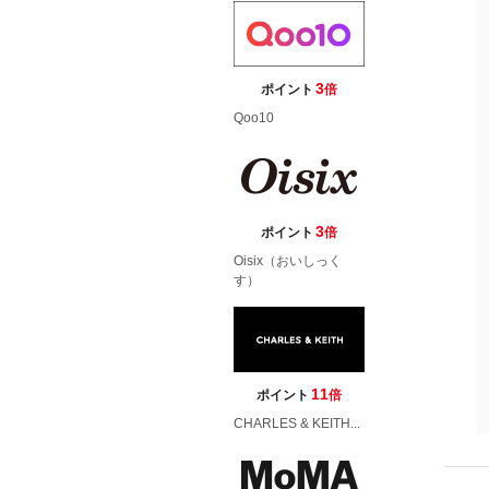
3
ポイント
倍
Qoo10
3
ポイント
倍
Oisix（おいしっく
す）
11
ポイント
倍
CHARLES & KEITH...