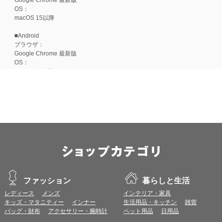
OS：
macOS 15以降
■Android
ブラウザ：
Google Chrome 最新版
OS：
Android 15以降
■iOS
ブラウザ：
Apple Safari 最新版
OS：
iOS 18以降
※各ブラウザの最新版はリリース後1ヶ月前後で動作確認いたします。
※上記環境範囲内であっても、ブラウザとOSの組み合わせにより、 一部表
ます。
※推奨以外のブラウザや、推奨以前のバージョンのブラウザをご利用の場合
すので、推奨ブラウザでのご利用をお願いいたします。
ファッション
暮らしと生活
レディース
メンズ
インテリア・家具
＜CookieやJavaScriptについて＞
キッズ・マタニティー
インナー
生活用品・キッチン
雑貨
本サービスではCookieとJavaScriptの機能を使用している為、CookieとJa
バッグ・財布
アクセサリー・腕時計
ペット用品
日用品