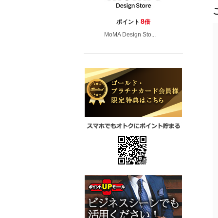
8
ポイント
倍
MoMA Design Sto...