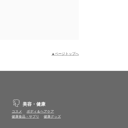
▲ページトップへ
示不具合や機能がご利用いただけない場合があり
、動作や表示が正しく行われない可能性がありま
美容・健康
コスメ
ボディ＆ヘアケア
健康食品・サプリ
健康グッズ
vaScriptが使用できる環境でご利用ください。