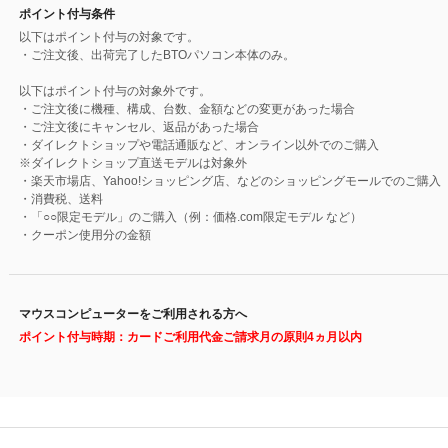
ポイント付与条件
以下はポイント付与の対象です。
・ご注文後、出荷完了したBTOパソコン本体のみ。
以下はポイント付与の対象外です。
・ご注文後に機種、構成、台数、金額などの変更があった場合
・ご注文後にキャンセル、返品があった場合
・ダイレクトショップや電話通販など、オンライン以外でのご購入
※ダイレクトショップ直送モデルは対象外
・楽天市場店、Yahoo!ショッピング店、などのショッピングモールでのご購入
・消費税、送料
・「○○限定モデル」のご購入（例：価格.com限定モデル など）
・クーポン使用分の金額
マウスコンピューターをご利用される方へ
ポイント付与時期：カードご利用代金ご請求月の原則4ヵ月以内