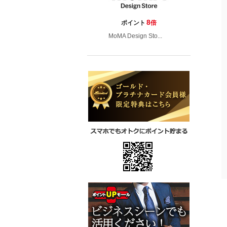
8
ポイント
倍
MoMA Design Sto...