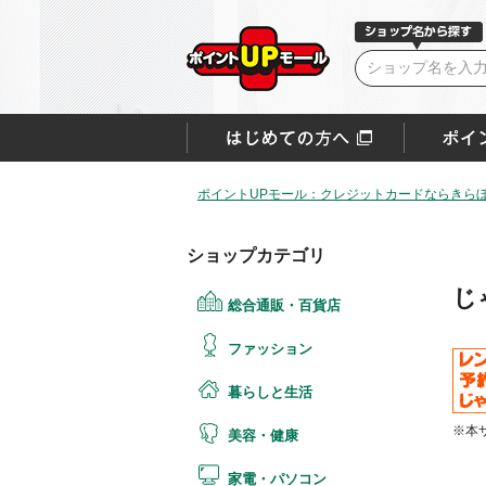
ポイントUPモール：クレジットカードならきらぼ
ショップカテゴリ
じ
総合通販・百貨店
ファッション
暮らしと生活
※本
美容・健康
家電・パソコン