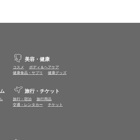
示不具合や機能がご利用いただけない場合があり
、動作や表示が正しく行われない可能性がありま
vaScriptが使用できる環境でご利用ください。
美容・健康
コスメ
ボディ＆ヘアケア
健康食品・サプリ
健康グッズ
ポイントまたは表示ポイント数をプレミアムポイ
ます。
ム
旅行・チケット
場合があります。ポイント付与時期はショップご
ム
旅行・宿泊
旅行用品
につきましては表示ポイント数と付与ポイント数
交通・レンタカー
チケット
イントは付きません。
象とならない場合があります。
せん。
ールから再度ショップへアクセスしてください。
ます。