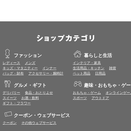
iOS 18以降
※各ブラウザの最新版はリリース後1ヶ月前後で動作確認いたします。
※上記環境範囲内であっても、ブラウザとOSの組み合わせにより、 一部表
ます。
※推奨以外のブラウザや、推奨以前のバージョンのブラウザをご利用の場合
すので、推奨ブラウザでのご利用をお願いいたします。
＜CookieやJavaScriptについて＞
本サービスではCookieとJavaScriptの機能を使用している為、CookieとJa
ファッション
暮らしと生活
レディース
メンズ
インテリア・家具
ポイント付与につきまして
キッズ・マタニティー
インナー
生活用品・キッチン
雑貨
ワールドプレゼントのポイント通常1倍分に加え、上乗せとなる1〜19倍分の
バッグ・財布
アクセサリー・腕時計
ペット用品
日用品
ントとして付与いたします。
プレミアムポイント付与の対象は、商品代金のみ（税・送料等を除く）となり
グルメ・ギフト
趣味・おもちゃ・ゲー
プレミアムポイントの付与予定時期は、カードご利用代金のご請求月と異なる
とに異なりますので、各ショップのショップ詳細ページにてご確認ください。
デリバリー
食品・おとりよせ
おもちゃ・ゲーム
オンラインゲー
200円のご利用につき1ポイントとして計算されるため、一部の法人カード等
スイーツ
お酒・飲料
スポーツ
アウトドア
が異なる場合があります。
ギフト・フラワー
対象サイトにアクセス後、カード決済前に別サイトにアクセスした場合は、ポ
商品購入後、購入内容等に変更があった場合は、プレミアムポイント付与の対
クーポン・ウェブサービス
商品をキャンセル・返品した場合は、プレミアムポイント付与の対象となりま
クーポン
その他ウェブサービス
同一ショップで複数回ご利用される場合は、1回のご利用ごとにポイントUPモ
プレミアムポイントはワールドプレゼントのポイントとして景品等に交換でき