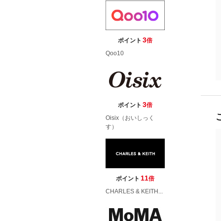
3
ポイント
倍
Qoo10
3
ポイント
倍
Oisix（おいしっく
す）
11
ポイント
倍
CHARLES & KEITH...