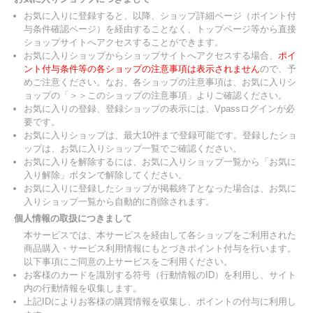
お気に入りに登録すると、以降、ショップ詳細ページ（ポイント付
与条件確認ページ）を経由することなく、トップページ等から直接
ショップサイトへアクセスすることができます。
お気に入りショップからショップサイトへアクセスする場合、
ポイ
ント付与条件等の各ショップの注意事項は表示されません
ので、予
めご注意ください。なお、各ショップの注意事項は、お気に入りシ
ョップの「＞＞このショップの注意事項」よりご確認ください。
お気に入りの登録、登録ショップの表示には、Vpassログインが必
要です。
お気に入りショップは、最大10件まで登録可能です。登録したショ
ップは、お気に入りショップ一覧でご確認ください。
お気に入りを解除するには、お気に入りショップ一覧から「お気に
入り解除」ボタンで解除してください。
お気に入りに登録したショップが掲載終了となった場合は、お気に
入りショップ一覧から自動的に削除されます。
個人情報の取扱につきまして
本サービスでは、本サービスを経由して各ショップをご利用された
商品購入・サービス利用情報にもとづきポイント付与を行います。
以下事項にご同意の上サービスをご利用ください。
お客様のカードを識別する符号（行動情報のID）を利用し、サイト
内の行動情報を収集します。
上記IDによりお客様の購買情報を収集し、ポイントの付与に利用し