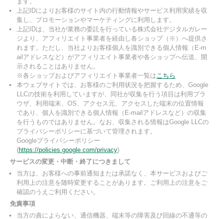
ます。
上記IDによりお客様のサイト内の行動情報やサービス利用実績を収
集し、プロモーションやマーケティングに利用します。
上記IDは、当社が業務の委託を行っている株式会社デジタルガレー
ジより、アフィリエイト事業者を経由し各ショップ（※）へ提供さ
れます。ただし、当社よりお客様個人を識別できる個人情報（E-m
ailアドレスなど）がアフィリエイト事業者や各ショップへ伝送、開
示されることはありません。
※各ショップおよびアフィリエイト事業者一覧は
こちら
本ウェブサイトでは、お客様のご利用状況を把握するため、Google
LLCの技術を利用していますが、同社が収集を行う項目は利用ブラ
ウザ、利用端末、OS、アクセス元、アクセスした端末の位置情報
であり、個人を識別できる個人情報（E-mailアドレスなど）の収集
を行うものではありません。なお、収集される情報はGoogle LLCの
プライバシーポリシーに基づいて管理されます。
Googleプライバシーポリシー
(
https://policies.google.com/privacy
)
サービスの変更・中断・終了につきまして
当方は、お客様への事前通知または承諾なく、本サービスおよびご
利用上の注意を随時変更することがあります。ご利用上の注意をご
確認のうえご利用ください。
免責事項
当方の責によらない、通信機器、端末等の障害及び回線の不通等の