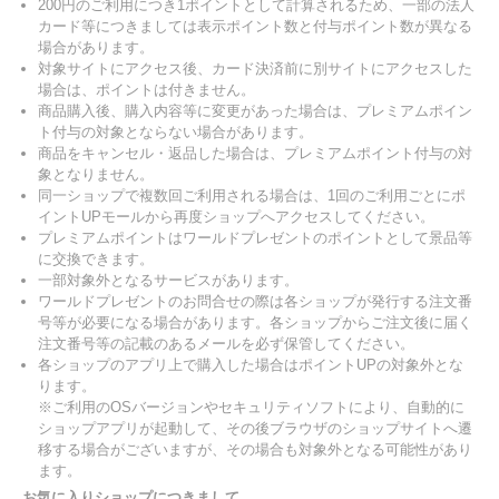
200円のご利用につき1ポイントとして計算されるため、一部の法人
カード等につきましては表示ポイント数と付与ポイント数が異なる
場合があります。
対象サイトにアクセス後、カード決済前に別サイトにアクセスした
場合は、ポイントは付きません。
商品購入後、購入内容等に変更があった場合は、プレミアムポイン
ト付与の対象とならない場合があります。
商品をキャンセル・返品した場合は、プレミアムポイント付与の対
象となりません。
同一ショップで複数回ご利用される場合は、1回のご利用ごとにポ
イントUPモールから再度ショップへアクセスしてください。
プレミアムポイントはワールドプレゼントのポイントとして景品等
に交換できます。
一部対象外となるサービスがあります。
ワールドプレゼントのお問合せの際は各ショップが発行する注文番
号等が必要になる場合があります。各ショップからご注文後に届く
注文番号等の記載のあるメールを必ず保管してください。
各ショップのアプリ上で購入した場合はポイントUPの対象外とな
ります。
※ご利用のOSバージョンやセキュリティソフトにより、自動的に
ショップアプリが起動して、その後ブラウザのショップサイトへ遷
移する場合がございますが、その場合も対象外となる可能性があり
ます。
お気に入りショップにつきまして