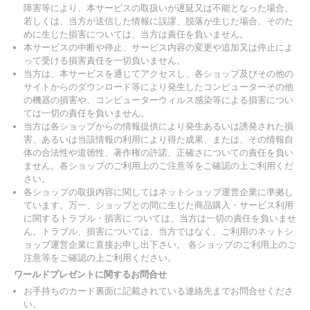
障害等により、本サービスの取扱いが遅延又は不能となった場合、
若しくは、当方が送信した情報に誤謬、脱落が生じた場合、そのた
めに生じた損害については、当方は責任を負いません。
本サービスの中断や停止、サービス内容の変更や追加又は停止によ
って受ける損害責任を一切負いません。
当方は、本サービスを通じてアクセスし、各ショップ及びその他の
サイトからのダウンロード等により発生したコンピューターその他
の機器の損害や、コンピューターウィルス感染等による損害につい
ては一切の責任を負いません。
当方は各ショップからの情報提供により発生あるいは誘発された損
害、あるいは当該情報の利用により得た成果、または、その情報自
体の合法性や道徳性、著作権の許諾、正確さについての責任を負い
ません。各ショップのご利用上のご注意等をご確認の上ご利用くだ
さい。
各ショップの取扱内容に関してはネットショップ運営企業に準拠し
ています。万一、ショップとの間に生じた商品購入・サービス利用
に関するトラブル・損害に ついては、当方は一切の責任を負いませ
ん。トラブル、損害については、当方ではなく、ご利用のネットシ
ョップ運営企業に直接お申し出下さい。 各ショップのご利用上のご
注意等をご確認の上ご利用ください。
ワールドプレゼントに関するお問合せ
お手持ちのカード裏面に記載されている連絡先までお問合せくださ
い。