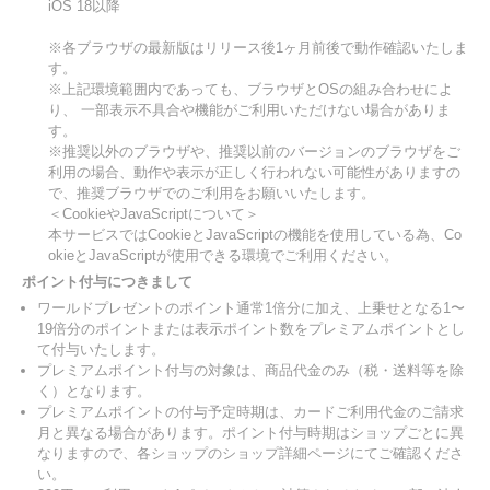
iOS 18以降
※各ブラウザの最新版はリリース後1ヶ月前後で動作確認いたしま
す。
※上記環境範囲内であっても、ブラウザとOSの組み合わせによ
り、 一部表示不具合や機能がご利用いただけない場合がありま
す。
※推奨以外のブラウザや、推奨以前のバージョンのブラウザをご
利用の場合、動作や表示が正しく行われない可能性がありますの
で、推奨ブラウザでのご利用をお願いいたします。
＜CookieやJavaScriptについて＞
本サービスではCookieとJavaScriptの機能を使用している為、Co
okieとJavaScriptが使用できる環境でご利用ください。
ポイント付与につきまして
ワールドプレゼントのポイント通常1倍分に加え、上乗せとなる1〜
19倍分のポイントまたは表示ポイント数をプレミアムポイントとし
て付与いたします。
プレミアムポイント付与の対象は、商品代金のみ（税・送料等を除
く）となります。
プレミアムポイントの付与予定時期は、カードご利用代金のご請求
月と異なる場合があります。ポイント付与時期はショップごとに異
なりますので、各ショップのショップ詳細ページにてご確認くださ
い。