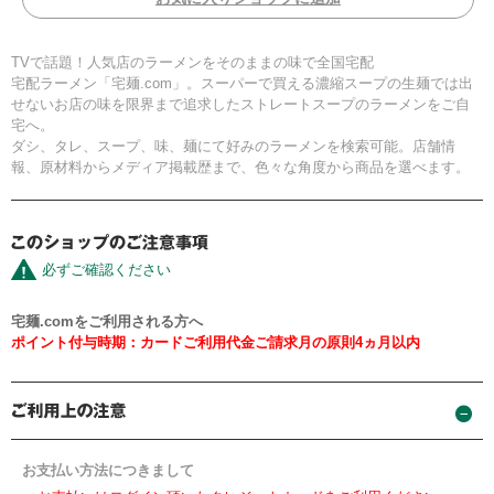
TVで話題！人気店のラーメンをそのままの味で全国宅配
宅配ラーメン「宅麺.com」。スーパーで買える濃縮スープの生麺では出
せないお店の味を限界まで追求したストレートスープのラーメンをご自
宅へ。
ダシ、タレ、スープ、味、麺にて好みのラーメンを検索可能。店舗情
報、原材料からメディア掲載歴まで、色々な角度から商品を選べます。
必ずご確認ください
宅麺.comをご利用される方へ
ポイント付与時期：カードご利用代金ご請求月の原則4ヵ月以内
お支払い方法につきまして