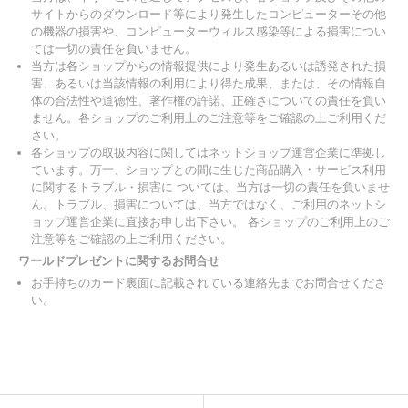
サイトからのダウンロード等により発生したコンピューターその他
の機器の損害や、コンピューターウィルス感染等による損害につい
ては一切の責任を負いません。
当方は各ショップからの情報提供により発生あるいは誘発された損
害、あるいは当該情報の利用により得た成果、または、その情報自
体の合法性や道徳性、著作権の許諾、正確さについての責任を負い
ません。各ショップのご利用上のご注意等をご確認の上ご利用くだ
さい。
各ショップの取扱内容に関してはネットショップ運営企業に準拠し
ています。万一、ショップとの間に生じた商品購入・サービス利用
に関するトラブル・損害に ついては、当方は一切の責任を負いませ
ん。トラブル、損害については、当方ではなく、ご利用のネットシ
ョップ運営企業に直接お申し出下さい。 各ショップのご利用上のご
注意等をご確認の上ご利用ください。
ワールドプレゼントに関するお問合せ
お手持ちのカード裏面に記載されている連絡先までお問合せくださ
い。