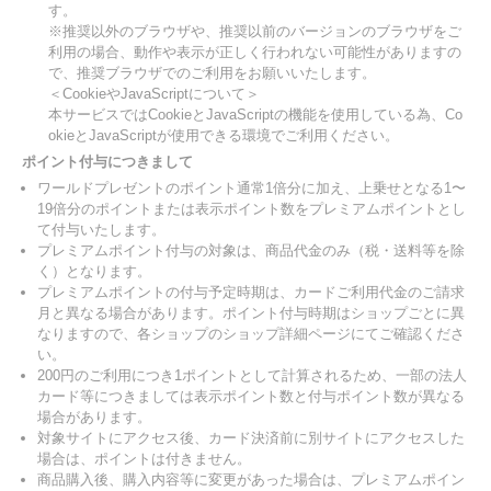
す。
※推奨以外のブラウザや、推奨以前のバージョンのブラウザをご
利用の場合、動作や表示が正しく行われない可能性がありますの
で、推奨ブラウザでのご利用をお願いいたします。
＜CookieやJavaScriptについて＞
本サービスではCookieとJavaScriptの機能を使用している為、Co
okieとJavaScriptが使用できる環境でご利用ください。
ポイント付与につきまして
ワールドプレゼントのポイント通常1倍分に加え、上乗せとなる1〜
19倍分のポイントまたは表示ポイント数をプレミアムポイントとし
て付与いたします。
プレミアムポイント付与の対象は、商品代金のみ（税・送料等を除
く）となります。
プレミアムポイントの付与予定時期は、カードご利用代金のご請求
月と異なる場合があります。ポイント付与時期はショップごとに異
なりますので、各ショップのショップ詳細ページにてご確認くださ
い。
200円のご利用につき1ポイントとして計算されるため、一部の法人
カード等につきましては表示ポイント数と付与ポイント数が異なる
場合があります。
対象サイトにアクセス後、カード決済前に別サイトにアクセスした
場合は、ポイントは付きません。
商品購入後、購入内容等に変更があった場合は、プレミアムポイン