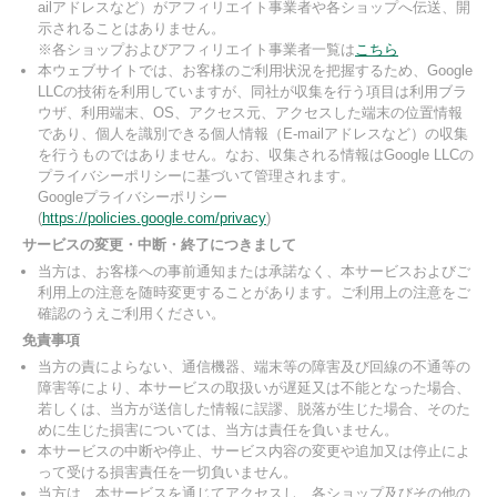
ailアドレスなど）がアフィリエイト事業者や各ショップへ伝送、開
示されることはありません。
※各ショップおよびアフィリエイト事業者一覧は
こちら
本ウェブサイトでは、お客様のご利用状況を把握するため、Google
LLCの技術を利用していますが、同社が収集を行う項目は利用ブラ
ウザ、利用端末、OS、アクセス元、アクセスした端末の位置情報
であり、個人を識別できる個人情報（E-mailアドレスなど）の収集
を行うものではありません。なお、収集される情報はGoogle LLCの
プライバシーポリシーに基づいて管理されます。
Googleプライバシーポリシー
(
https://policies.google.com/privacy
)
サービスの変更・中断・終了につきまして
当方は、お客様への事前通知または承諾なく、本サービスおよびご
利用上の注意を随時変更することがあります。ご利用上の注意をご
確認のうえご利用ください。
免責事項
当方の責によらない、通信機器、端末等の障害及び回線の不通等の
障害等により、本サービスの取扱いが遅延又は不能となった場合、
若しくは、当方が送信した情報に誤謬、脱落が生じた場合、そのた
めに生じた損害については、当方は責任を負いません。
本サービスの中断や停止、サービス内容の変更や追加又は停止によ
って受ける損害責任を一切負いません。
当方は、本サービスを通じてアクセスし、各ショップ及びその他の