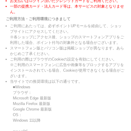
お支払いはログイン頂いたクレジットカードをご利用ください。
一部の提携カード・法人カード等は、本サービスの対象となりませ
ん。
ご利用方法・ご利用環境につきまして
ご利用にあたっては、必ずポイントUPモールを経由して、ショッ
プサイトにアクセスしてください。
※各ショップにアクセス後、ショップのスマートフォンアプリをご
利用した場合、ポイント付与の対象外となる場合がございます。
スマートフォン版とパソコン版は掲載ショップが異なります。あら
かじめご了承ください。
ご利用の際はブラウザのCookieの設定を有効にしてください。
※ご利用のスマートフォンに広告や画像等をブロックするアプリを
インストールされている場合、Cookieが使用できなくなる場合がご
ざいます。
当サイトでの推奨環境は以下の通りです。
■Windows
ブラウザ：
Microsoft Edge 最新版
Mozilla Firefox 最新版
Google Chrome 最新版
OS：
Windows 11以降