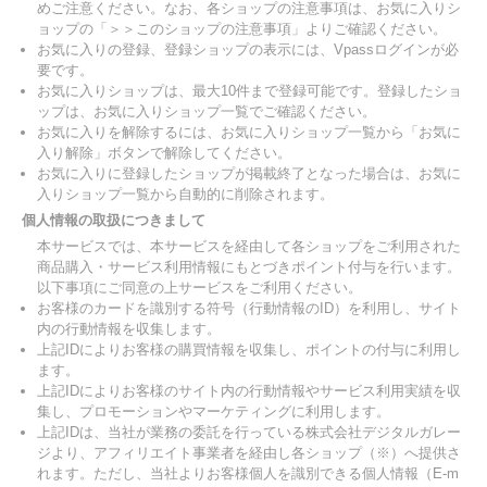
めご注意ください。なお、各ショップの注意事項は、お気に入りシ
ョップの「＞＞このショップの注意事項」よりご確認ください。
お気に入りの登録、登録ショップの表示には、Vpassログインが必
要です。
お気に入りショップは、最大10件まで登録可能です。登録したショ
ップは、お気に入りショップ一覧でご確認ください。
お気に入りを解除するには、お気に入りショップ一覧から「お気に
入り解除」ボタンで解除してください。
お気に入りに登録したショップが掲載終了となった場合は、お気に
入りショップ一覧から自動的に削除されます。
個人情報の取扱につきまして
本サービスでは、本サービスを経由して各ショップをご利用された
商品購入・サービス利用情報にもとづきポイント付与を行います。
以下事項にご同意の上サービスをご利用ください。
お客様のカードを識別する符号（行動情報のID）を利用し、サイト
内の行動情報を収集します。
上記IDによりお客様の購買情報を収集し、ポイントの付与に利用し
ます。
上記IDによりお客様のサイト内の行動情報やサービス利用実績を収
集し、プロモーションやマーケティングに利用します。
上記IDは、当社が業務の委託を行っている株式会社デジタルガレー
ジより、アフィリエイト事業者を経由し各ショップ（※）へ提供さ
れます。ただし、当社よりお客様個人を識別できる個人情報（E-m