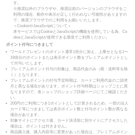
す。
※推奨以外のブラウザや、推奨以前のバージョンのブラウザをご
利用の場合、動作や表示が正しく行われない可能性がありますの
で、推奨ブラウザでのご利用をお願いいたします。
＜CookieやJavaScriptについて＞
本サービスではCookieとJavaScriptの機能を使用している為、Co
okieとJavaScriptが使用できる環境でご利用ください。
ポイント付与につきまして
ワールドプレゼントのポイント通常1倍分に加え、上乗せとなる1〜
19倍分のポイントまたは表示ポイント数をプレミアムポイントとし
て付与いたします。
プレミアムポイント付与の対象は、商品代金のみ（税・送料等を除
く）となります。
プレミアムポイントの付与予定時期は、カードご利用代金のご請求
月と異なる場合があります。ポイント付与時期はショップごとに異
なりますので、各ショップのショップ詳細ページにてご確認くださ
い。
200円のご利用につき1ポイントとして計算されるため、一部の法人
カード等につきましては表示ポイント数と付与ポイント数が異なる
場合があります。
対象サイトにアクセス後、カード決済前に別サイトにアクセスした
場合は、ポイントは付きません。
商品購入後、購入内容等に変更があった場合は、プレミアムポイン