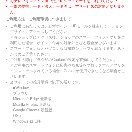
お支払いはログイン頂いたクレジットカードをご利用ください。
一部の提携カード・法人カード等は、本サービスの対象となりませ
ん。
ご利用方法・ご利用環境につきまして
ご利用にあたっては、必ずポイントUPモールを経由して、ショッ
プサイトにアクセスしてください。
※各ショップにアクセス後、ショップのスマートフォンアプリをご
利用した場合、ポイント付与の対象外となる場合がございます。
スマートフォン版とパソコン版は掲載ショップが異なります。あら
かじめご了承ください。
ご利用の際はブラウザのCookieの設定を有効にしてください。
※ご利用のスマートフォンに広告や画像等をブロックするアプリを
インストールされている場合、Cookieが使用できなくなる場合がご
ざいます。
当サイトでの推奨環境は以下の通りです。
■Windows
ブラウザ：
Microsoft Edge 最新版
Mozilla Firefox 最新版
Google Chrome 最新版
OS：
Windows 11以降