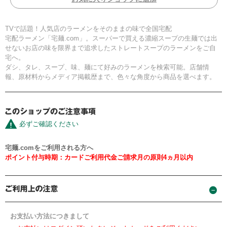
TVで話題！人気店のラーメンをそのままの味で全国宅配
宅配ラーメン「宅麺.com」。スーパーで買える濃縮スープの生麺では出
せないお店の味を限界まで追求したストレートスープのラーメンをご自
宅へ。
ダシ、タレ、スープ、味、麺にて好みのラーメンを検索可能。店舗情
報、原材料からメディア掲載歴まで、色々な角度から商品を選べます。
必ずご確認ください
宅麺.comをご利用される方へ
ポイント付与時期：カードご利用代金ご請求月の原則4ヵ月以内
お支払い方法につきまして