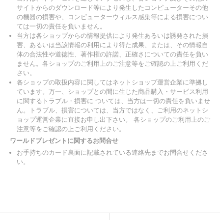
サイトからのダウンロード等により発生したコンピューターその他
の機器の損害や、コンピューターウィルス感染等による損害につい
ては一切の責任を負いません。
当方は各ショップからの情報提供により発生あるいは誘発された損
害、あるいは当該情報の利用により得た成果、または、その情報自
体の合法性や道徳性、著作権の許諾、正確さについての責任を負い
ません。各ショップのご利用上のご注意等をご確認の上ご利用くだ
さい。
各ショップの取扱内容に関してはネットショップ運営企業に準拠し
ています。万一、ショップとの間に生じた商品購入・サービス利用
に関するトラブル・損害に ついては、当方は一切の責任を負いませ
ん。トラブル、損害については、当方ではなく、ご利用のネットシ
ョップ運営企業に直接お申し出下さい。 各ショップのご利用上のご
注意等をご確認の上ご利用ください。
ワールドプレゼントに関するお問合せ
お手持ちのカード裏面に記載されている連絡先までお問合せくださ
い。