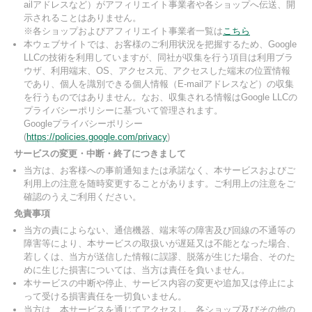
ailアドレスなど）がアフィリエイト事業者や各ショップへ伝送、開
示されることはありません。
※各ショップおよびアフィリエイト事業者一覧は
こちら
本ウェブサイトでは、お客様のご利用状況を把握するため、Google
LLCの技術を利用していますが、同社が収集を行う項目は利用ブラ
ウザ、利用端末、OS、アクセス元、アクセスした端末の位置情報
であり、個人を識別できる個人情報（E-mailアドレスなど）の収集
を行うものではありません。なお、収集される情報はGoogle LLCの
プライバシーポリシーに基づいて管理されます。
Googleプライバシーポリシー
(
https://policies.google.com/privacy
)
サービスの変更・中断・終了につきまして
当方は、お客様への事前通知または承諾なく、本サービスおよびご
利用上の注意を随時変更することがあります。ご利用上の注意をご
確認のうえご利用ください。
免責事項
当方の責によらない、通信機器、端末等の障害及び回線の不通等の
障害等により、本サービスの取扱いが遅延又は不能となった場合、
若しくは、当方が送信した情報に誤謬、脱落が生じた場合、そのた
めに生じた損害については、当方は責任を負いません。
本サービスの中断や停止、サービス内容の変更や追加又は停止によ
って受ける損害責任を一切負いません。
当方は、本サービスを通じてアクセスし、各ショップ及びその他の