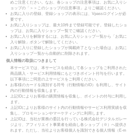
めご注意ください。なお、各ショップの注意事項は、お気に入りシ
ョップの「＞＞このショップの注意事項」よりご確認ください。
お気に入りの登録、登録ショップの表示には、Vpassログインが必
要です。
お気に入りショップは、最大10件まで登録可能です。登録したショ
ップは、お気に入りショップ一覧でご確認ください。
お気に入りを解除するには、お気に入りショップ一覧から「お気に
入り解除」ボタンで解除してください。
お気に入りに登録したショップが掲載終了となった場合は、お気に
入りショップ一覧から自動的に削除されます。
個人情報の取扱につきまして
本サービスでは、本サービスを経由して各ショップをご利用された
商品購入・サービス利用情報にもとづきポイント付与を行います。
以下事項にご同意の上サービスをご利用ください。
お客様のカードを識別する符号（行動情報のID）を利用し、サイト
内の行動情報を収集します。
上記IDによりお客様の購買情報を収集し、ポイントの付与に利用し
ます。
上記IDによりお客様のサイト内の行動情報やサービス利用実績を収
集し、プロモーションやマーケティングに利用します。
上記IDは、当社が業務の委託を行っている株式会社デジタルガレー
ジより、アフィリエイト事業者を経由し各ショップ（※）へ提供さ
れます。ただし、当社よりお客様個人を識別できる個人情報（E-m