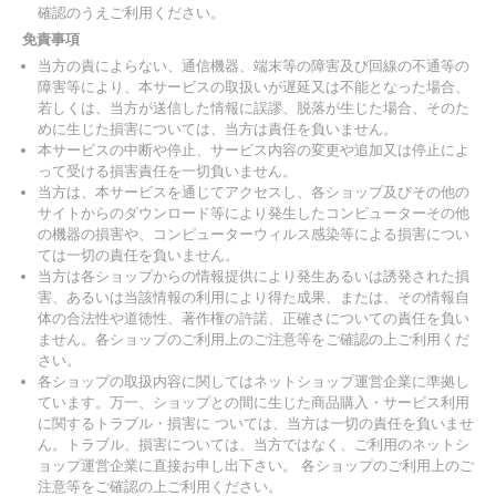
確認のうえご利用ください。
免責事項
当方の責によらない、通信機器、端末等の障害及び回線の不通等の
障害等により、本サービスの取扱いが遅延又は不能となった場合、
若しくは、当方が送信した情報に誤謬、脱落が生じた場合、そのた
めに生じた損害については、当方は責任を負いません。
本サービスの中断や停止、サービス内容の変更や追加又は停止によ
って受ける損害責任を一切負いません。
当方は、本サービスを通じてアクセスし、各ショップ及びその他の
サイトからのダウンロード等により発生したコンピューターその他
の機器の損害や、コンピューターウィルス感染等による損害につい
ては一切の責任を負いません。
当方は各ショップからの情報提供により発生あるいは誘発された損
害、あるいは当該情報の利用により得た成果、または、その情報自
体の合法性や道徳性、著作権の許諾、正確さについての責任を負い
ません。各ショップのご利用上のご注意等をご確認の上ご利用くだ
さい。
各ショップの取扱内容に関してはネットショップ運営企業に準拠し
ています。万一、ショップとの間に生じた商品購入・サービス利用
に関するトラブル・損害に ついては、当方は一切の責任を負いませ
ん。トラブル、損害については、当方ではなく、ご利用のネットシ
ョップ運営企業に直接お申し出下さい。 各ショップのご利用上のご
注意等をご確認の上ご利用ください。