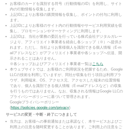
お客様のカードを識別する符号（行動情報のID）を利用し、サイト
内の行動情報を収集します。
上記IDによりお客様の購買情報を収集し、ポイントの付与に利用し
ます。
上記IDによりお客様のサイト内の行動情報やサービス利用実績を収
集し、プロモーションやマーケティングに利用します。
上記IDは、当社が業務の委託を行っている株式会社デジタルガレー
ジより、アフィリエイト事業者を経由し各ショップ（※）へ提供さ
れます。ただし、当社よりお客様個人を識別できる個人情報（E-m
ailアドレスなど）がアフィリエイト事業者や各ショップへ伝送、開
示されることはありません。
※各ショップおよびアフィリエイト事業者一覧は
こちら
本ウェブサイトでは、お客様のご利用状況を把握するため、Google
LLCの技術を利用していますが、同社が収集を行う項目は利用ブラ
ウザ、利用端末、OS、アクセス元、アクセスした端末の位置情報
であり、個人を識別できる個人情報（E-mailアドレスなど）の収集
を行うものではありません。なお、収集される情報はGoogle LLCの
プライバシーポリシーに基づいて管理されます。
Googleプライバシーポリシー
(
https://policies.google.com/privacy
)
サービスの変更・中断・終了につきまして
当方は、お客様への事前通知または承諾なく、本サービスおよびご
利用上の注意を随時変更することがあります。ご利用上の注意をご