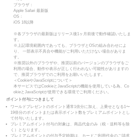
ブラウザ：
Apple Safari 最新版
OS：
iOS 18以降
※各ブラウザの最新版はリリース後1ヶ月前後で動作確認いたしま
す。
※上記環境範囲内であっても、ブラウザとOSの組み合わせによ
り、 一部表示不具合や機能がご利用いただけない場合がありま
す。
※推奨以外のブラウザや、推奨以前のバージョンのブラウザをご
利用の場合、動作や表示が正しく行われない可能性がありますの
で、推奨ブラウザでのご利用をお願いいたします。
＜CookieやJavaScriptについて＞
本サービスではCookieとJavaScriptの機能を使用している為、Co
okieとJavaScriptが使用できる環境でご利用ください。
ポイント付与につきまして
ワールドプレゼントのポイント通常1倍分に加え、上乗せとなる1〜
19倍分のポイントまたは表示ポイント数をプレミアムポイントとし
て付与いたします。
プレミアムポイント付与の対象は、商品代金のみ（税・送料等を除
く）となります。
プレミアムポイントの付与予定時期は、カードご利用代金のご請求