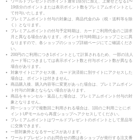
ワールドプレゼントのポイント通常1倍分に加え、上乗せとなる1〜
19倍分のポイントまたは表示ポイント数をプレミアムポイントとし
て付与いたします。
プレミアムポイント付与の対象は、商品代金のみ（税・送料等を除
く）となります。
プレミアムポイントの付与予定時期は、カードご利用代金のご請求
月と異なる場合があります。ポイント付与時期はショップごとに異
なりますので、各ショップのショップ詳細ページにてご確認くださ
い。
200円のご利用につき1ポイントとして計算されるため、一部の法人
カード等につきましては表示ポイント数と付与ポイント数が異なる
場合があります。
対象サイトにアクセス後、カード決済前に別サイトにアクセスした
場合は、ポイントは付きません。
商品購入後、購入内容等に変更があった場合は、プレミアムポイン
ト付与の対象とならない場合があります。
商品をキャンセル・返品した場合は、プレミアムポイント付与の対
象となりません。
同一ショップで複数回ご利用される場合は、1回のご利用ごとにポ
イントUPモールから再度ショップへアクセスしてください。
プレミアムポイントはワールドプレゼントのポイントとして景品等
に交換できます。
一部対象外となるサービスがあります。
ワールドプレゼントのお問合せの際は各ショップが発行する注文番