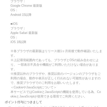
ブラウザ：
Google Chrome 最新版
OS：
Android 15以降
■iOS
ブラウザ：
Apple Safari 最新版
OS：
iOS 18以降
※各ブラウザの最新版はリリース後1ヶ月前後で動作確認いたしま
す。
※上記環境範囲内であっても、ブラウザとOSの組み合わせによ
り、 一部表示不具合や機能がご利用いただけない場合がありま
す。
※推奨以外のブラウザや、推奨以前のバージョンのブラウザをご
利用の場合、動作や表示が正しく行われない可能性がありますの
で、推奨ブラウザでのご利用をお願いいたします。
＜CookieやJavaScriptについて＞
本サービスではCookieとJavaScriptの機能を使用している為、Co
okieとJavaScriptが使用できる環境でご利用ください。
ポイント付与につきまして