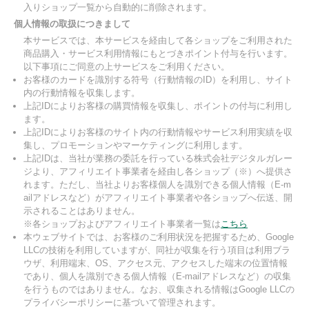
入りショップ一覧から自動的に削除されます。
個人情報の取扱につきまして
本サービスでは、本サービスを経由して各ショップをご利用された
商品購入・サービス利用情報にもとづきポイント付与を行います。
以下事項にご同意の上サービスをご利用ください。
お客様のカードを識別する符号（行動情報のID）を利用し、サイト
内の行動情報を収集します。
上記IDによりお客様の購買情報を収集し、ポイントの付与に利用し
ます。
上記IDによりお客様のサイト内の行動情報やサービス利用実績を収
集し、プロモーションやマーケティングに利用します。
上記IDは、当社が業務の委託を行っている株式会社デジタルガレー
ジより、アフィリエイト事業者を経由し各ショップ（※）へ提供さ
れます。ただし、当社よりお客様個人を識別できる個人情報（E-m
ailアドレスなど）がアフィリエイト事業者や各ショップへ伝送、開
示されることはありません。
※各ショップおよびアフィリエイト事業者一覧は
こちら
本ウェブサイトでは、お客様のご利用状況を把握するため、Google
LLCの技術を利用していますが、同社が収集を行う項目は利用ブラ
ウザ、利用端末、OS、アクセス元、アクセスした端末の位置情報
であり、個人を識別できる個人情報（E-mailアドレスなど）の収集
を行うものではありません。なお、収集される情報はGoogle LLCの
プライバシーポリシーに基づいて管理されます。