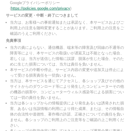
Googleプライバシーポリシー
(
https://policies.google.com/privacy
)
サービスの変更・中断・終了につきまして
当方は、お客様への事前通知または承諾なく、本サービスおよびご
利用上の注意を随時変更することがあります。ご利用上の注意をご
確認のうえご利用ください。
免責事項
当方の責によらない、通信機器、端末等の障害及び回線の不通等の
障害等により、本サービスの取扱いが遅延又は不能となった場合、
若しくは、当方が送信した情報に誤謬、脱落が生じた場合、そのた
めに生じた損害については、当方は責任を負いません。
本サービスの中断や停止、サービス内容の変更や追加又は停止によ
って受ける損害責任を一切負いません。
当方は、本サービスを通じてアクセスし、各ショップ及びその他の
サイトからのダウンロード等により発生したコンピューターその他
の機器の損害や、コンピューターウィルス感染等による損害につい
ては一切の責任を負いません。
当方は各ショップからの情報提供により発生あるいは誘発された損
害、あるいは当該情報の利用により得た成果、または、その情報自
体の合法性や道徳性、著作権の許諾、正確さについての責任を負い
ません。各ショップのご利用上のご注意等をご確認の上ご利用くだ
さい。
各ショップの取扱内容に関してはネットショップ運営企業に準拠し