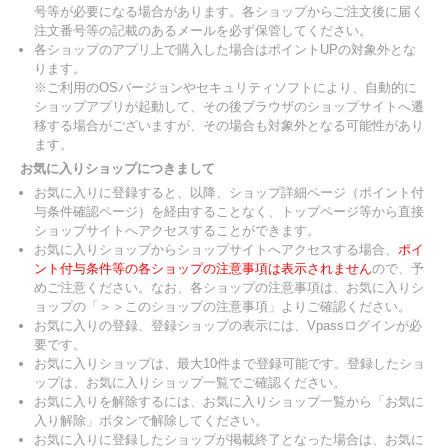
号等が必要になる場合があります。各ショップからご注文後に届く
注文番号等の記載のあるメールを必ず保管してください。
各ショップのアプリ上で購入した場合はポイントUPの対象外とな
ります。
※ご利用のOSバージョンやセキュリティソフトにより、自動的に
ショップアプリが起動して、その後ブラウザのショップサイトへ遷
移する場合がございますが、その場合も対象外となる可能性があり
ます。
お気に入りショップにつきまして
お気に入りに登録すると、以降、ショップ詳細ページ（ポイント付
与条件確認ページ）を経由することなく、トップページ等から直接
ショップサイトへアクセスすることができます。
お気に入りショップからショップサイトへアクセスする場合、
ポイ
ント付与条件等の各ショップの注意事項は表示されません
ので、予
めご注意ください。なお、各ショップの注意事項は、お気に入りシ
ョップの「＞＞このショップの注意事項」よりご確認ください。
お気に入りの登録、登録ショップの表示には、Vpassログインが必
要です。
お気に入りショップは、最大10件まで登録可能です。登録したショ
ップは、お気に入りショップ一覧でご確認ください。
お気に入りを解除するには、お気に入りショップ一覧から「お気に
入り解除」ボタンで解除してください。
お気に入りに登録したショップが掲載終了となった場合は、お気に