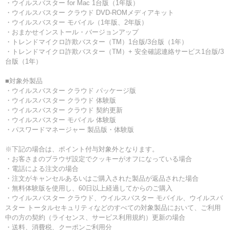
・ウイルスバスター for Mac 1台版（1年版）
・ウイルスバスター クラウド DVD-ROMメディアキット
・ウイルスバスター モバイル（1年版、2年版）
・おまかせインストール・バージョンアップ
・トレンドマイクロ詐欺バスター（TM）1台版/3台版（1年）
・トレンドマイクロ詐欺バスター（TM）+ 安全確認連絡サービス1台版/3
台版（1年）
■対象外製品
・ウイルスバスター クラウド パッケージ版
・ウイルスバスター クラウド 体験版
・ウイルスバスター クラウド 契約更新
・ウイルスバスター モバイル 体験版
・パスワードマネージャー 製品版・体験版
※下記の場合は、ポイント付与対象外となります。
・お客さまのブラウザ設定でクッキーがオフになっている場合
・電話による注文の場合
・注文がキャンセルあるいはご購入された製品が返品された場合
・無料体験版を使用し、60日以上経過してからのご購入
・ウイルスバスター クラウド、ウイルスバスター モバイル、ウイルスバ
スター トータルセキュリティなどのすべての対象製品において、ご利用
中の方の契約（ライセンス、サービス利用規約）更新の場合
・送料、消費税、クーポンご利用分