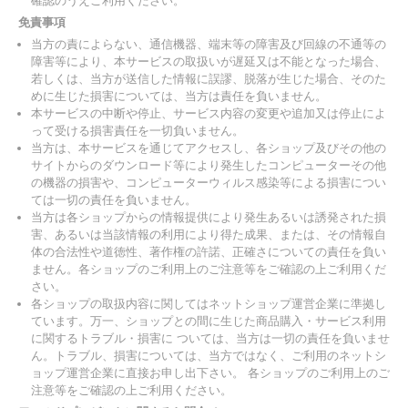
確認のうえご利用ください。
免責事項
当方の責によらない、通信機器、端末等の障害及び回線の不通等の
障害等により、本サービスの取扱いが遅延又は不能となった場合、
若しくは、当方が送信した情報に誤謬、脱落が生じた場合、そのた
めに生じた損害については、当方は責任を負いません。
本サービスの中断や停止、サービス内容の変更や追加又は停止によ
って受ける損害責任を一切負いません。
当方は、本サービスを通じてアクセスし、各ショップ及びその他の
サイトからのダウンロード等により発生したコンピューターその他
の機器の損害や、コンピューターウィルス感染等による損害につい
ては一切の責任を負いません。
当方は各ショップからの情報提供により発生あるいは誘発された損
害、あるいは当該情報の利用により得た成果、または、その情報自
体の合法性や道徳性、著作権の許諾、正確さについての責任を負い
ません。各ショップのご利用上のご注意等をご確認の上ご利用くだ
さい。
各ショップの取扱内容に関してはネットショップ運営企業に準拠し
ています。万一、ショップとの間に生じた商品購入・サービス利用
に関するトラブル・損害に ついては、当方は一切の責任を負いませ
ん。トラブル、損害については、当方ではなく、ご利用のネットシ
ョップ運営企業に直接お申し出下さい。 各ショップのご利用上のご
注意等をご確認の上ご利用ください。