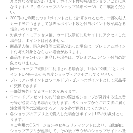
月と異なる場合があります。ポイント付与時期はショップごとに異
なりますので、各ショップのショップ詳細ページにてご確認くださ
い。
200円のご利用につき1ポイントとして計算されるため、一部の法人
カード等につきましては表示ポイント数と付与ポイント数が異なる
場合があります。
対象サイトにアクセス後、カード決済前に別サイトにアクセスした
場合は、ポイントは付きません。
商品購入後、購入内容等に変更があった場合は、プレミアムポイン
ト付与の対象とならない場合があります。
商品をキャンセル・返品した場合は、プレミアムポイント付与の対
象となりません。
同一ショップで複数回ご利用される場合は、1回のご利用ごとにポ
イントUPモールから再度ショップへアクセスしてください。
プレミアムポイントはワールドプレゼントのポイントとして景品等
に交換できます。
一部対象外となるサービスがあります。
ワールドプレゼントのお問合せの際は各ショップが発行する注文番
号等が必要になる場合があります。各ショップからご注文後に届く
注文番号等の記載のあるメールを必ず保管してください。
各ショップのアプリ上で購入した場合はポイントUPの対象外とな
ります。
※ご利用のOSバージョンやセキュリティソフトにより、自動的に
ショップアプリが起動して、その後ブラウザのショップサイトへ遷