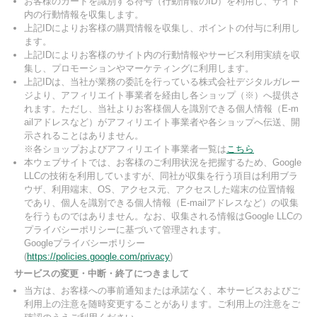
お客様のカードを識別する符号（行動情報のID）を利用し、サイト
内の行動情報を収集します。
上記IDによりお客様の購買情報を収集し、ポイントの付与に利用し
ます。
上記IDによりお客様のサイト内の行動情報やサービス利用実績を収
集し、プロモーションやマーケティングに利用します。
上記IDは、当社が業務の委託を行っている株式会社デジタルガレー
ジより、アフィリエイト事業者を経由し各ショップ（※）へ提供さ
れます。ただし、当社よりお客様個人を識別できる個人情報（E-m
ailアドレスなど）がアフィリエイト事業者や各ショップへ伝送、開
示されることはありません。
※各ショップおよびアフィリエイト事業者一覧は
こちら
本ウェブサイトでは、お客様のご利用状況を把握するため、Google
LLCの技術を利用していますが、同社が収集を行う項目は利用ブラ
ウザ、利用端末、OS、アクセス元、アクセスした端末の位置情報
であり、個人を識別できる個人情報（E-mailアドレスなど）の収集
を行うものではありません。なお、収集される情報はGoogle LLCの
プライバシーポリシーに基づいて管理されます。
Googleプライバシーポリシー
(
https://policies.google.com/privacy
)
サービスの変更・中断・終了につきまして
当方は、お客様への事前通知または承諾なく、本サービスおよびご
利用上の注意を随時変更することがあります。ご利用上の注意をご