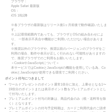
ブラウザ：
Apple Safari 最新版
OS：
iOS 18以降
※各ブラウザの最新版はリリース後1ヶ月前後で動作確認いたしま
す。
※上記環境範囲内であっても、ブラウザとOSの組み合わせによ
り、 一部表示不具合や機能がご利用いただけない場合がありま
す。
※推奨以外のブラウザや、推奨以前のバージョンのブラウザをご
利用の場合、動作や表示が正しく行われない可能性がありますの
で、推奨ブラウザでのご利用をお願いいたします。
＜CookieやJavaScriptについて＞
本サービスではCookieとJavaScriptの機能を使用している為、Co
okieとJavaScriptが使用できる環境でご利用ください。
ポイント付与につきまして
ワールドプレゼントのポイント通常1倍分に加え、上乗せとなる1〜
19倍分のポイントまたは表示ポイント数をプレミアムポイントとし
て付与いたします。
プレミアムポイント付与の対象は、商品代金のみ（税・送料等を除
く）となります。
プレミアムポイントの付与予定時期は、カードご利用代金のご請求