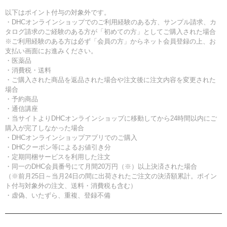
以下はポイント付与の対象外です。
・DHCオンラインショップでのご利用経験のある方、サンプル請求、カ
タログ請求のご経験のある方が「初めての方」としてご購入された場合
※ご利用経験のある方は必ず「会員の方」からネット会員登録の上、お
支払い画面にお進みください。
・医薬品
・消費税・送料
・ご購入された商品を返品された場合や注文後に注文内容を変更された
場合
・予約商品
・通信講座
・当サイトよりDHCオンラインショップに移動してから24時間以内にご
購入が完了しなかった場合
・DHCオンラインショップアプリでのご購入
・DHCクーポン等によるお値引き分
・定期同梱サービスを利用した注文
・同一のDHC会員番号にて月間20万円（※）以上決済された場合
（※前月25日～当月24日の間に出荷されたご注文の決済額累計。ポイン
ト付与対象外の注文、送料・消費税も含む）
・虚偽、いたずら、重複、登録不備