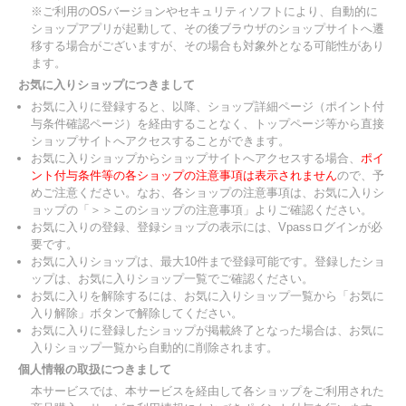
※ご利用のOSバージョンやセキュリティソフトにより、自動的に
ショップアプリが起動して、その後ブラウザのショップサイトへ遷
移する場合がございますが、その場合も対象外となる可能性があり
ます。
お気に入りショップにつきまして
お気に入りに登録すると、以降、ショップ詳細ページ（ポイント付
与条件確認ページ）を経由することなく、トップページ等から直接
ショップサイトへアクセスすることができます。
お気に入りショップからショップサイトへアクセスする場合、
ポイ
ント付与条件等の各ショップの注意事項は表示されません
ので、予
めご注意ください。なお、各ショップの注意事項は、お気に入りシ
ョップの「＞＞このショップの注意事項」よりご確認ください。
お気に入りの登録、登録ショップの表示には、Vpassログインが必
要です。
お気に入りショップは、最大10件まで登録可能です。登録したショ
ップは、お気に入りショップ一覧でご確認ください。
お気に入りを解除するには、お気に入りショップ一覧から「お気に
入り解除」ボタンで解除してください。
お気に入りに登録したショップが掲載終了となった場合は、お気に
入りショップ一覧から自動的に削除されます。
個人情報の取扱につきまして
本サービスでは、本サービスを経由して各ショップをご利用された