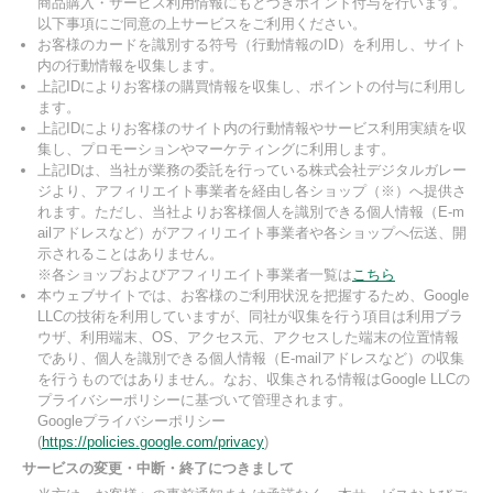
商品購入・サービス利用情報にもとづきポイント付与を行います。
以下事項にご同意の上サービスをご利用ください。
お客様のカードを識別する符号（行動情報のID）を利用し、サイト
内の行動情報を収集します。
上記IDによりお客様の購買情報を収集し、ポイントの付与に利用し
ます。
上記IDによりお客様のサイト内の行動情報やサービス利用実績を収
集し、プロモーションやマーケティングに利用します。
上記IDは、当社が業務の委託を行っている株式会社デジタルガレー
ジより、アフィリエイト事業者を経由し各ショップ（※）へ提供さ
れます。ただし、当社よりお客様個人を識別できる個人情報（E-m
ailアドレスなど）がアフィリエイト事業者や各ショップへ伝送、開
示されることはありません。
※各ショップおよびアフィリエイト事業者一覧は
こちら
本ウェブサイトでは、お客様のご利用状況を把握するため、Google
LLCの技術を利用していますが、同社が収集を行う項目は利用ブラ
ウザ、利用端末、OS、アクセス元、アクセスした端末の位置情報
であり、個人を識別できる個人情報（E-mailアドレスなど）の収集
を行うものではありません。なお、収集される情報はGoogle LLCの
プライバシーポリシーに基づいて管理されます。
Googleプライバシーポリシー
(
https://policies.google.com/privacy
)
サービスの変更・中断・終了につきまして