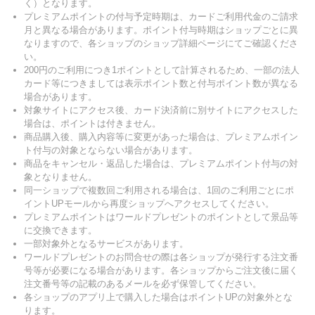
く）となります。
プレミアムポイントの付与予定時期は、カードご利用代金のご請求
月と異なる場合があります。ポイント付与時期はショップごとに異
なりますので、各ショップのショップ詳細ページにてご確認くださ
い。
200円のご利用につき1ポイントとして計算されるため、一部の法人
カード等につきましては表示ポイント数と付与ポイント数が異なる
場合があります。
対象サイトにアクセス後、カード決済前に別サイトにアクセスした
場合は、ポイントは付きません。
商品購入後、購入内容等に変更があった場合は、プレミアムポイン
ト付与の対象とならない場合があります。
商品をキャンセル・返品した場合は、プレミアムポイント付与の対
象となりません。
同一ショップで複数回ご利用される場合は、1回のご利用ごとにポ
イントUPモールから再度ショップへアクセスしてください。
プレミアムポイントはワールドプレゼントのポイントとして景品等
に交換できます。
一部対象外となるサービスがあります。
ワールドプレゼントのお問合せの際は各ショップが発行する注文番
号等が必要になる場合があります。各ショップからご注文後に届く
注文番号等の記載のあるメールを必ず保管してください。
各ショップのアプリ上で購入した場合はポイントUPの対象外とな
ります。