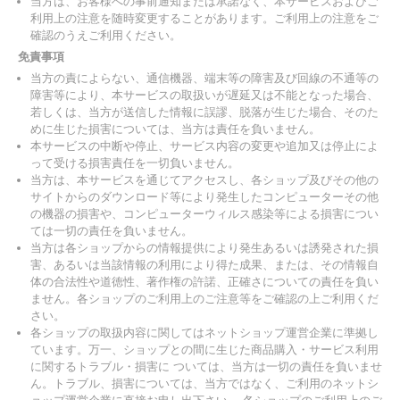
当方は、お客様への事前通知または承諾なく、本サービスおよびご
利用上の注意を随時変更することがあります。ご利用上の注意をご
確認のうえご利用ください。
免責事項
当方の責によらない、通信機器、端末等の障害及び回線の不通等の
障害等により、本サービスの取扱いが遅延又は不能となった場合、
若しくは、当方が送信した情報に誤謬、脱落が生じた場合、そのた
めに生じた損害については、当方は責任を負いません。
本サービスの中断や停止、サービス内容の変更や追加又は停止によ
って受ける損害責任を一切負いません。
当方は、本サービスを通じてアクセスし、各ショップ及びその他の
サイトからのダウンロード等により発生したコンピューターその他
の機器の損害や、コンピューターウィルス感染等による損害につい
ては一切の責任を負いません。
当方は各ショップからの情報提供により発生あるいは誘発された損
害、あるいは当該情報の利用により得た成果、または、その情報自
体の合法性や道徳性、著作権の許諾、正確さについての責任を負い
ません。各ショップのご利用上のご注意等をご確認の上ご利用くだ
さい。
各ショップの取扱内容に関してはネットショップ運営企業に準拠し
ています。万一、ショップとの間に生じた商品購入・サービス利用
に関するトラブル・損害に ついては、当方は一切の責任を負いませ
ん。トラブル、損害については、当方ではなく、ご利用のネットシ