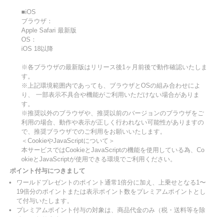
■iOS
ブラウザ：
Apple Safari 最新版
OS：
iOS 18以降
※各ブラウザの最新版はリリース後1ヶ月前後で動作確認いたしま
す。
※上記環境範囲内であっても、ブラウザとOSの組み合わせによ
り、 一部表示不具合や機能がご利用いただけない場合がありま
す。
※推奨以外のブラウザや、推奨以前のバージョンのブラウザをご
利用の場合、動作や表示が正しく行われない可能性がありますの
で、推奨ブラウザでのご利用をお願いいたします。
＜CookieやJavaScriptについて＞
本サービスではCookieとJavaScriptの機能を使用している為、Co
okieとJavaScriptが使用できる環境でご利用ください。
ポイント付与につきまして
ワールドプレゼントのポイント通常1倍分に加え、上乗せとなる1〜
19倍分のポイントまたは表示ポイント数をプレミアムポイントとし
て付与いたします。
プレミアムポイント付与の対象は、商品代金のみ（税・送料等を除