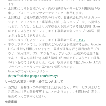
ます。
上記IDによりお客様のサイト内の行動情報やサービス利用実績を収
集し、プロモーションやマーケティングに利用します。
上記IDは、当社が業務の委託を行っている株式会社デジタルガレー
ジより、アフィリエイト事業者を経由し各ショップ（※）へ提供さ
れます。ただし、当社よりお客様個人を識別できる個人情報（E-m
ailアドレスなど）がアフィリエイト事業者や各ショップへ伝送、開
示されることはありません。
※各ショップおよびアフィリエイト事業者一覧は
こちら
本ウェブサイトでは、お客様のご利用状況を把握するため、Google
LLCの技術を利用していますが、同社が収集を行う項目は利用ブラ
ウザ、利用端末、OS、アクセス元、アクセスした端末の位置情報
であり、個人を識別できる個人情報（E-mailアドレスなど）の収集
を行うものではありません。なお、収集される情報はGoogle LLCの
プライバシーポリシーに基づいて管理されます。
Googleプライバシーポリシー
(
https://policies.google.com/privacy
)
サービスの変更・中断・終了につきまして
当方は、お客様への事前通知または承諾なく、本サービスおよびご
利用上の注意を随時変更することがあります。ご利用上の注意をご
確認のうえご利用ください。
免責事項