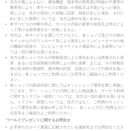
当方の責によらない、通信機器、端末等の障害及び回線の不通等の
障害等により、本サービスの取扱いが遅延又は不能となった場合、
若しくは、当方が送信した情報に誤謬、脱落が生じた場合、そのた
めに生じた損害については、当方は責任を負いません。
本サービスの中断や停止、サービス内容の変更や追加又は停止によ
って受ける損害責任を一切負いません。
当方は、本サービスを通じてアクセスし、各ショップ及びその他の
サイトからのダウンロード等により発生したコンピューターその他
の機器の損害や、コンピューターウィルス感染等による損害につい
ては一切の責任を負いません。
当方は各ショップからの情報提供により発生あるいは誘発された損
害、あるいは当該情報の利用により得た成果、または、その情報自
体の合法性や道徳性、著作権の許諾、正確さについての責任を負い
ません。各ショップのご利用上のご注意等をご確認の上ご利用くだ
さい。
各ショップの取扱内容に関してはネットショップ運営企業に準拠し
ています。万一、ショップとの間に生じた商品購入・サービス利用
に関するトラブル・損害に ついては、当方は一切の責任を負いませ
ん。トラブル、損害については、当方ではなく、ご利用のネットシ
ョップ運営企業に直接お申し出下さい。 各ショップのご利用上のご
注意等をご確認の上ご利用ください。
ワールドプレゼントに関するお問合せ
お手持ちのカード裏面に記載されている連絡先までお問合せくださ