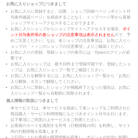
お気に入りショップにつきまして
お気に入りに登録すると、以降、ショップ詳細ページ（ポイント付
与条件確認ページ）を経由することなく、トップページ等から直接
ショップサイトへアクセスすることができます。
お気に入りショップからショップサイトへアクセスする場合、
ポイ
ント付与条件等の各ショップの注意事項は表示されません
ので、予
めご注意ください。なお、各ショップの注意事項は、お気に入りシ
ョップの「＞＞このショップの注意事項」よりご確認ください。
お気に入りの登録、登録ショップの表示には、Vpassログインが必
要です。
お気に入りショップは、最大10件まで登録可能です。登録したショ
ップは、お気に入りショップ一覧でご確認ください。
お気に入りを解除するには、お気に入りショップ一覧から「お気に
入り解除」ボタンで解除してください。
お気に入りに登録したショップが掲載終了となった場合は、お気に
入りショップ一覧から自動的に削除されます。
個人情報の取扱につきまして
本サービスでは、本サービスを経由して各ショップをご利用された
商品購入・サービス利用情報にもとづきポイント付与を行います。
以下事項にご同意の上サービスをご利用ください。
お客様のカードを識別する符号（行動情報のID）を利用し、サイト
内の行動情報を収集します。
上記IDによりお客様の購買情報を収集し、ポイントの付与に利用し