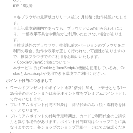
OS：
iOS 18以降
※各ブラウザの最新版はリリース後1ヶ月前後で動作確認いたしま
す。
※上記環境範囲内であっても、ブラウザとOSの組み合わせによ
り、 一部表示不具合や機能がご利用いただけない場合がありま
す。
※推奨以外のブラウザや、推奨以前のバージョンのブラウザをご
利用の場合、動作や表示が正しく行われない可能性がありますの
で、推奨ブラウザでのご利用をお願いいたします。
＜CookieやJavaScriptについて＞
本サービスではCookieとJavaScriptの機能を使用している為、Co
okieとJavaScriptが使用できる環境でご利用ください。
ポイント付与につきまして
ワールドプレゼントのポイント通常1倍分に加え、上乗せとなる1〜
19倍分のポイントまたは表示ポイント数をプレミアムポイントとし
て付与いたします。
プレミアムポイント付与の対象は、商品代金のみ（税・送料等を除
く）となります。
プレミアムポイントの付与予定時期は、カードご利用代金のご請求
月と異なる場合があります。ポイント付与時期はショップごとに異
なりますので、各ショップのショップ詳細ページにてご確認くださ
い。