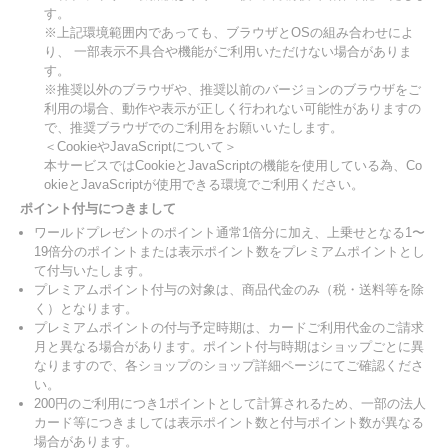
す。
※上記環境範囲内であっても、ブラウザとOSの組み合わせによ
り、 一部表示不具合や機能がご利用いただけない場合がありま
す。
※推奨以外のブラウザや、推奨以前のバージョンのブラウザをご
利用の場合、動作や表示が正しく行われない可能性がありますの
で、推奨ブラウザでのご利用をお願いいたします。
＜CookieやJavaScriptについて＞
本サービスではCookieとJavaScriptの機能を使用している為、Co
okieとJavaScriptが使用できる環境でご利用ください。
ポイント付与につきまして
ワールドプレゼントのポイント通常1倍分に加え、上乗せとなる1〜
19倍分のポイントまたは表示ポイント数をプレミアムポイントとし
て付与いたします。
プレミアムポイント付与の対象は、商品代金のみ（税・送料等を除
く）となります。
プレミアムポイントの付与予定時期は、カードご利用代金のご請求
月と異なる場合があります。ポイント付与時期はショップごとに異
なりますので、各ショップのショップ詳細ページにてご確認くださ
い。
200円のご利用につき1ポイントとして計算されるため、一部の法人
カード等につきましては表示ポイント数と付与ポイント数が異なる
場合があります。