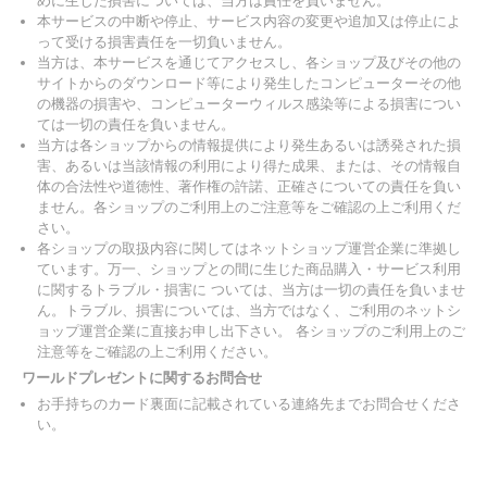
めに生じた損害については、当方は責任を負いません。
本サービスの中断や停止、サービス内容の変更や追加又は停止によ
って受ける損害責任を一切負いません。
当方は、本サービスを通じてアクセスし、各ショップ及びその他の
サイトからのダウンロード等により発生したコンピューターその他
の機器の損害や、コンピューターウィルス感染等による損害につい
ては一切の責任を負いません。
当方は各ショップからの情報提供により発生あるいは誘発された損
害、あるいは当該情報の利用により得た成果、または、その情報自
体の合法性や道徳性、著作権の許諾、正確さについての責任を負い
ません。各ショップのご利用上のご注意等をご確認の上ご利用くだ
さい。
各ショップの取扱内容に関してはネットショップ運営企業に準拠し
ています。万一、ショップとの間に生じた商品購入・サービス利用
に関するトラブル・損害に ついては、当方は一切の責任を負いませ
ん。トラブル、損害については、当方ではなく、ご利用のネットシ
ョップ運営企業に直接お申し出下さい。 各ショップのご利用上のご
注意等をご確認の上ご利用ください。
ワールドプレゼントに関するお問合せ
お手持ちのカード裏面に記載されている連絡先までお問合せくださ
い。