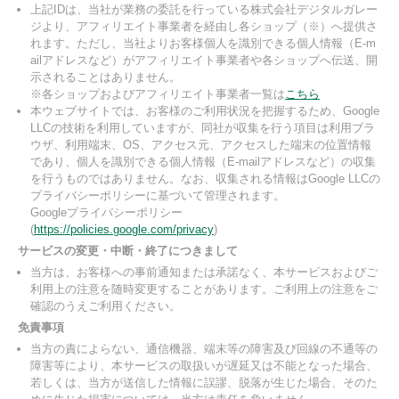
上記IDは、当社が業務の委託を行っている株式会社デジタルガレー
ジより、アフィリエイト事業者を経由し各ショップ（※）へ提供さ
れます。ただし、当社よりお客様個人を識別できる個人情報（E-m
ailアドレスなど）がアフィリエイト事業者や各ショップへ伝送、開
示されることはありません。
※各ショップおよびアフィリエイト事業者一覧は
こちら
本ウェブサイトでは、お客様のご利用状況を把握するため、Google
LLCの技術を利用していますが、同社が収集を行う項目は利用ブラ
ウザ、利用端末、OS、アクセス元、アクセスした端末の位置情報
であり、個人を識別できる個人情報（E-mailアドレスなど）の収集
を行うものではありません。なお、収集される情報はGoogle LLCの
プライバシーポリシーに基づいて管理されます。
Googleプライバシーポリシー
(
https://policies.google.com/privacy
)
サービスの変更・中断・終了につきまして
当方は、お客様への事前通知または承諾なく、本サービスおよびご
利用上の注意を随時変更することがあります。ご利用上の注意をご
確認のうえご利用ください。
免責事項
当方の責によらない、通信機器、端末等の障害及び回線の不通等の
障害等により、本サービスの取扱いが遅延又は不能となった場合、
若しくは、当方が送信した情報に誤謬、脱落が生じた場合、そのた