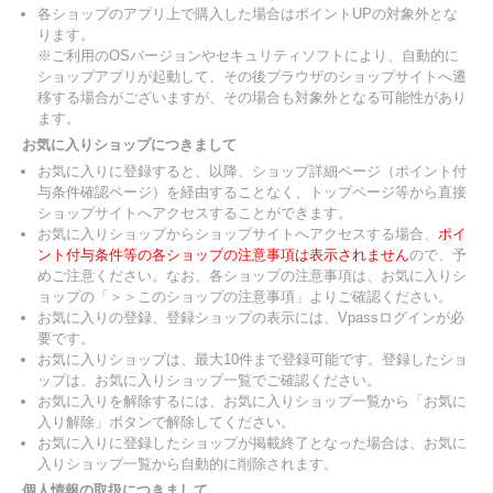
各ショップのアプリ上で購入した場合はポイントUPの対象外とな
ります。
※ご利用のOSバージョンやセキュリティソフトにより、自動的に
ショップアプリが起動して、その後ブラウザのショップサイトへ遷
移する場合がございますが、その場合も対象外となる可能性があり
ます。
お気に入りショップにつきまして
お気に入りに登録すると、以降、ショップ詳細ページ（ポイント付
与条件確認ページ）を経由することなく、トップページ等から直接
ショップサイトへアクセスすることができます。
お気に入りショップからショップサイトへアクセスする場合、
ポイ
ント付与条件等の各ショップの注意事項は表示されません
ので、予
めご注意ください。なお、各ショップの注意事項は、お気に入りシ
ョップの「＞＞このショップの注意事項」よりご確認ください。
お気に入りの登録、登録ショップの表示には、Vpassログインが必
要です。
お気に入りショップは、最大10件まで登録可能です。登録したショ
ップは、お気に入りショップ一覧でご確認ください。
お気に入りを解除するには、お気に入りショップ一覧から「お気に
入り解除」ボタンで解除してください。
お気に入りに登録したショップが掲載終了となった場合は、お気に
入りショップ一覧から自動的に削除されます。
個人情報の取扱につきまして