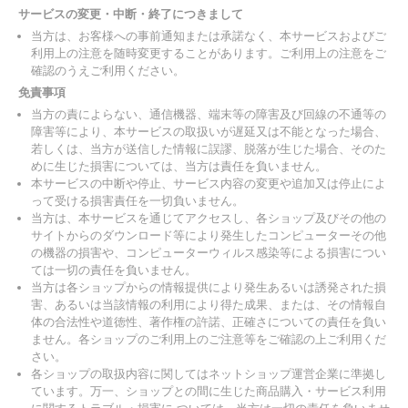
サービスの変更・中断・終了につきまして
当方は、お客様への事前通知または承諾なく、本サービスおよびご
利用上の注意を随時変更することがあります。ご利用上の注意をご
確認のうえご利用ください。
免責事項
当方の責によらない、通信機器、端末等の障害及び回線の不通等の
障害等により、本サービスの取扱いが遅延又は不能となった場合、
若しくは、当方が送信した情報に誤謬、脱落が生じた場合、そのた
めに生じた損害については、当方は責任を負いません。
本サービスの中断や停止、サービス内容の変更や追加又は停止によ
って受ける損害責任を一切負いません。
当方は、本サービスを通じてアクセスし、各ショップ及びその他の
サイトからのダウンロード等により発生したコンピューターその他
の機器の損害や、コンピューターウィルス感染等による損害につい
ては一切の責任を負いません。
当方は各ショップからの情報提供により発生あるいは誘発された損
害、あるいは当該情報の利用により得た成果、または、その情報自
体の合法性や道徳性、著作権の許諾、正確さについての責任を負い
ません。各ショップのご利用上のご注意等をご確認の上ご利用くだ
さい。
各ショップの取扱内容に関してはネットショップ運営企業に準拠し
ています。万一、ショップとの間に生じた商品購入・サービス利用