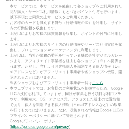
本サービスでは、本サービスを経由して各ショップをご利用された
商品購入・サービス利用情報にもとづきポイント付与を行います。
以下事項にご同意の上サービスをご利用ください。
お客様のカードを識別する符号（行動情報のID）を利用し、サイト
内の行動情報を収集します。
上記IDによりお客様の購買情報を収集し、ポイントの付与に利用し
ます。
上記IDによりお客様のサイト内の行動情報やサービス利用実績を収
集し、プロモーションやマーケティングに利用します。
上記IDは、当社が業務の委託を行っている株式会社デジタルガレー
ジより、アフィリエイト事業者を経由し各ショップ（※）へ提供さ
れます。ただし、当社よりお客様個人を識別できる個人情報（E-m
ailアドレスなど）がアフィリエイト事業者や各ショップへ伝送、開
示されることはありません。
※各ショップおよびアフィリエイト事業者一覧は
こちら
本ウェブサイトでは、お客様のご利用状況を把握するため、Google
LLCの技術を利用していますが、同社が収集を行う項目は利用ブラ
ウザ、利用端末、OS、アクセス元、アクセスした端末の位置情報
であり、個人を識別できる個人情報（E-mailアドレスなど）の収集
を行うものではありません。なお、収集される情報はGoogle LLCの
プライバシーポリシーに基づいて管理されます。
Googleプライバシーポリシー
(
https://policies.google.com/privacy
)