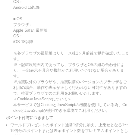
OS：
Android 15以降
■iOS
ブラウザ：
Apple Safari 最新版
OS：
iOS 18以降
※各ブラウザの最新版はリリース後1ヶ月前後で動作確認いたしま
す。
※上記環境範囲内であっても、ブラウザとOSの組み合わせによ
り、 一部表示不具合や機能がご利用いただけない場合がありま
す。
※推奨以外のブラウザや、推奨以前のバージョンのブラウザをご
利用の場合、動作や表示が正しく行われない可能性がありますの
で、推奨ブラウザでのご利用をお願いいたします。
＜CookieやJavaScriptについて＞
本サービスではCookieとJavaScriptの機能を使用している為、Co
okieとJavaScriptが使用できる環境でご利用ください。
ポイント付与につきまして
ワールドプレゼントのポイント通常1倍分に加え、上乗せとなる1〜
19倍分のポイントまたは表示ポイント数をプレミアムポイントとし