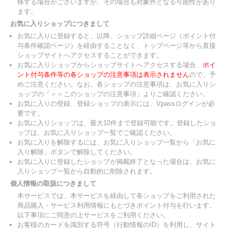
移する場合がございますが、その場合も対象外となる可能性があり
ます。
お気に入りショップにつきまして
お気に入りに登録すると、以降、ショップ詳細ページ（ポイント付
与条件確認ページ）を経由することなく、トップページ等から直接
ショップサイトへアクセスすることができます。
お気に入りショップからショップサイトへアクセスする場合、
ポイ
ント付与条件等の各ショップの注意事項は表示されません
ので、予
めご注意ください。なお、各ショップの注意事項は、お気に入りシ
ョップの「＞＞このショップの注意事項」よりご確認ください。
お気に入りの登録、登録ショップの表示には、Vpassログインが必
要です。
お気に入りショップは、最大10件まで登録可能です。登録したショ
ップは、お気に入りショップ一覧でご確認ください。
お気に入りを解除するには、お気に入りショップ一覧から「お気に
入り解除」ボタンで解除してください。
お気に入りに登録したショップが掲載終了となった場合は、お気に
入りショップ一覧から自動的に削除されます。
個人情報の取扱につきまして
本サービスでは、本サービスを経由して各ショップをご利用された
商品購入・サービス利用情報にもとづきポイント付与を行います。
以下事項にご同意の上サービスをご利用ください。
お客様のカードを識別する符号（行動情報のID）を利用し、サイト