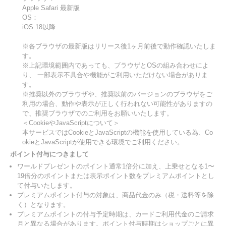
Apple Safari 最新版
OS：
iOS 18以降
※各ブラウザの最新版はリリース後1ヶ月前後で動作確認いたしま
す。
※上記環境範囲内であっても、ブラウザとOSの組み合わせによ
り、 一部表示不具合や機能がご利用いただけない場合がありま
す。
※推奨以外のブラウザや、推奨以前のバージョンのブラウザをご
利用の場合、動作や表示が正しく行われない可能性がありますの
で、推奨ブラウザでのご利用をお願いいたします。
＜CookieやJavaScriptについて＞
本サービスではCookieとJavaScriptの機能を使用している為、Co
okieとJavaScriptが使用できる環境でご利用ください。
ポイント付与につきまして
ワールドプレゼントのポイント通常1倍分に加え、上乗せとなる1〜
19倍分のポイントまたは表示ポイント数をプレミアムポイントとし
て付与いたします。
プレミアムポイント付与の対象は、商品代金のみ（税・送料等を除
く）となります。
プレミアムポイントの付与予定時期は、カードご利用代金のご請求
月と異なる場合があります。ポイント付与時期はショップごとに異