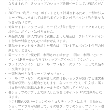
なりますので、各ショップのショップ詳細ページにてご確認くださ
い。
200円のご利用につき1ポイントとして計算されるため、一部の法人
カード等につきましては表示ポイント数と付与ポイント数が異なる
場合があります。
対象サイトにアクセス後、カード決済前に別サイトにアクセスした
場合は、ポイントは付きません。
商品購入後、購入内容等に変更があった場合は、プレミアムポイン
ト付与の対象とならない場合があります。
商品をキャンセル・返品した場合は、プレミアムポイント付与の対
象となりません。
同一ショップで複数回ご利用される場合は、1回のご利用ごとにポ
イントUPモールから再度ショップへアクセスしてください。
プレミアムポイントはワールドプレゼントのポイントとして景品等
に交換できます。
一部対象外となるサービスがあります。
ワールドプレゼントのお問合せの際は各ショップが発行する注文番
号等が必要になる場合があります。各ショップからご注文後に届く
注文番号等の記載のあるメールを必ず保管してください。
各ショップのアプリ上で購入した場合はポイントUPの対象外とな
ります。
※ご利用のOSバージョンやセキュリティソフトにより、自動的に
ショップアプリが起動して、その後ブラウザのショップサイトへ遷