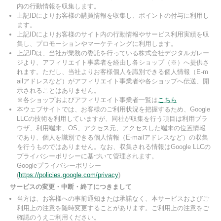
内の行動情報を収集します。
上記IDによりお客様の購買情報を収集し、ポイントの付与に利用し
ます。
上記IDによりお客様のサイト内の行動情報やサービス利用実績を収
集し、プロモーションやマーケティングに利用します。
上記IDは、当社が業務の委託を行っている株式会社デジタルガレー
ジより、アフィリエイト事業者を経由し各ショップ（※）へ提供さ
れます。ただし、当社よりお客様個人を識別できる個人情報（E-m
ailアドレスなど）がアフィリエイト事業者や各ショップへ伝送、開
示されることはありません。
※各ショップおよびアフィリエイト事業者一覧は
こちら
本ウェブサイトでは、お客様のご利用状況を把握するため、Google
LLCの技術を利用していますが、同社が収集を行う項目は利用ブラ
ウザ、利用端末、OS、アクセス元、アクセスした端末の位置情報
であり、個人を識別できる個人情報（E-mailアドレスなど）の収集
を行うものではありません。なお、収集される情報はGoogle LLCの
プライバシーポリシーに基づいて管理されます。
Googleプライバシーポリシー
(
https://policies.google.com/privacy
)
サービスの変更・中断・終了につきまして
当方は、お客様への事前通知または承諾なく、本サービスおよびご
利用上の注意を随時変更することがあります。ご利用上の注意をご
確認のうえご利用ください。