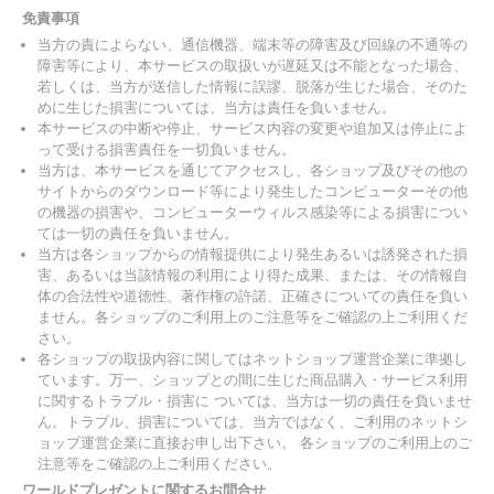
免責事項
当方の責によらない、通信機器、端末等の障害及び回線の不通等の
障害等により、本サービスの取扱いが遅延又は不能となった場合、
若しくは、当方が送信した情報に誤謬、脱落が生じた場合、そのた
めに生じた損害については、当方は責任を負いません。
本サービスの中断や停止、サービス内容の変更や追加又は停止によ
って受ける損害責任を一切負いません。
当方は、本サービスを通じてアクセスし、各ショップ及びその他の
サイトからのダウンロード等により発生したコンピューターその他
の機器の損害や、コンピューターウィルス感染等による損害につい
ては一切の責任を負いません。
当方は各ショップからの情報提供により発生あるいは誘発された損
害、あるいは当該情報の利用により得た成果、または、その情報自
体の合法性や道徳性、著作権の許諾、正確さについての責任を負い
ません。各ショップのご利用上のご注意等をご確認の上ご利用くだ
さい。
各ショップの取扱内容に関してはネットショップ運営企業に準拠し
ています。万一、ショップとの間に生じた商品購入・サービス利用
に関するトラブル・損害に ついては、当方は一切の責任を負いませ
ん。トラブル、損害については、当方ではなく、ご利用のネットシ
ョップ運営企業に直接お申し出下さい。 各ショップのご利用上のご
注意等をご確認の上ご利用ください。
ワールドプレゼントに関するお問合せ