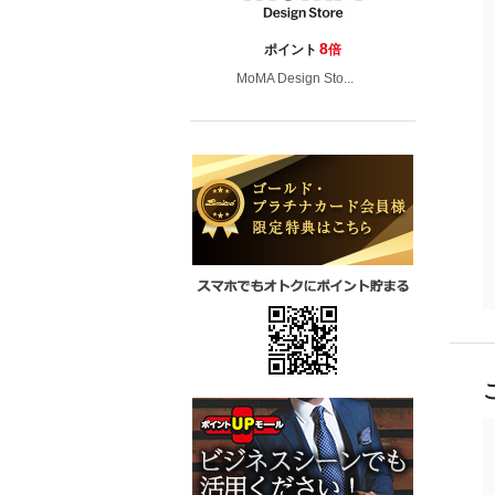
8
ポイント
倍
MoMA Design Sto...