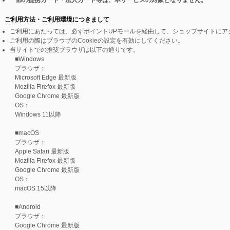
一部の提携カード・法人カード等は、本サービスの対象となりません。
ご利用方法・ご利用環境につきまして
ご利用にあたっては、必ずポイントUPモールを経由して、ショップサイトにア
ご利用の際はブラウザのCookieの設定を有効にしてください。
当サイトでの推奨ブラウザは以下の通りです。
■Windows
ブラウザ：
Microsoft Edge 最新版
Mozilla Firefox 最新版
Google Chrome 最新版
OS：
Windows 11以降
■macOS
ブラウザ：
Apple Safari 最新版
Mozilla Firefox 最新版
Google Chrome 最新版
OS：
macOS 15以降
■Android
ブラウザ：
Google Chrome 最新版