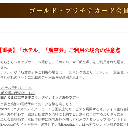
【重要】「ホテル」「航空券」ご利用の場合の注意点
こちらからショップサイトへ遷移し、「ホテル」や「航空券」をご利用された場合、
ません。
「ホテル」や「航空券」をご利用の場合は、下記リンク先より「ホテル」「航空券」
（それぞれのページに記載のご利用条件が適用されます。）
▶ ホテル予約はこちら
▶ 航空券の予約はこちら
自由きままに世界を歩こう、ダイナミック海外ツアー
航空券と宿泊の同時予約でおトクな旅を楽しもう
xpedia（エクスペディア）は、30ヵ国以上でサービスを展開するオンライン旅行
国内・海外問わず、宿泊と航空券を同時に予約すると別々に予約するよりさらにおト
簡単な会員登録で、次回予約時に国内海外を問わず利用できるショップポイントもた
Expediaのサイトを管理・運営しているExpedia, Inc. は米国ワシントン州で登