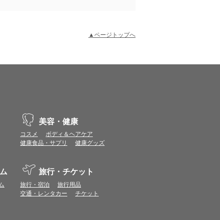
▲ページトップへ
示不具合や機能がご利用いただけない場合があり
、動作や表示が正しく行われない可能性がありま
美容・健康
コスメ
ボディ＆ヘアケア
健康食品・サプリ
健康グッズ
vaScriptが使用できる環境でご利用ください。
ム
旅行・チケット
ポイントまたは表示ポイント数をプレミアムポイ
ム
旅行・宿泊
旅行用品
交通・レンタカー
チケット
ます。
場合があります。ポイント付与時期はショップご