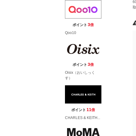
6
3
ポイント
倍
Qoo10
3
ポイント
倍
Oisix（おいしっく
す）
11
ポイント
倍
CHARLES & KEITH...