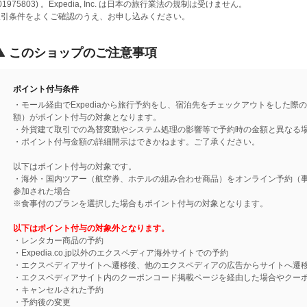
01975803) 。Expedia, Inc. は日本の旅行業法の規制は受けません。
取引条件をよくご確認のうえ、お申し込みください。
このショップのご注意事項
ポイント付与条件
・モール経由でExpediaから旅行予約をし、宿泊先をチェックアウトをした
額）がポイント付与の対象となります。
・外貨建て取引での為替変動やシステム処理の影響等で予約時の金額と異なる
・ポイント付与金額の詳細開示はできかねます。ご了承ください。
以下はポイント付与の対象です。
・海外・国内ツアー（航空券、ホテルの組み合わせ商品）をオンライン予約（
参加された場合
※食事付のプランを選択した場合もポイント付与の対象となります。
以下はポイント付与の対象外となります。
・レンタカー商品の予約
・Expedia.co.jp以外のエクスペディア海外サイトでの予約
・エクスペディアサイトへ遷移後、他のエクスペディアの広告からサイトへ遷
・エクスペディアサイト内のクーポンコード掲載ページを経由した場合やクー
・キャンセルされた予約
・予約後の変更