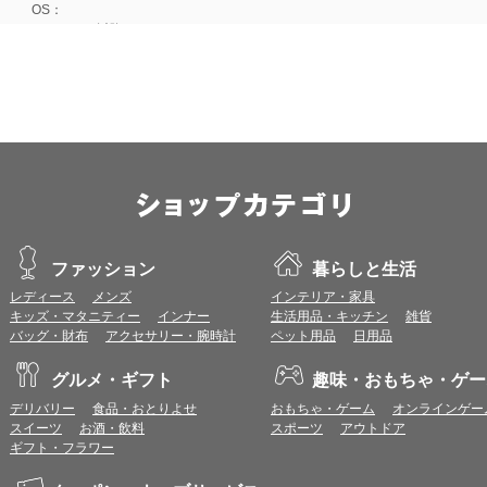
OS：
Android 15以降
■iOS
ブラウザ：
Apple Safari 最新版
OS：
iOS 18以降
※各ブラウザの最新版はリリース後1ヶ月前後で動作確認いたします。
※上記環境範囲内であっても、ブラウザとOSの組み合わせにより、 一部表
ます。
※推奨以外のブラウザや、推奨以前のバージョンのブラウザをご利用の場合
すので、推奨ブラウザでのご利用をお願いいたします。
ファッション
暮らしと生活
レディース
メンズ
インテリア・家具
＜CookieやJavaScriptについて＞
キッズ・マタニティー
インナー
生活用品・キッチン
雑貨
本サービスではCookieとJavaScriptの機能を使用している為、CookieとJa
バッグ・財布
アクセサリー・腕時計
ペット用品
日用品
ポイント付与につきまして
グルメ・ギフト
趣味・おもちゃ・ゲー
ワールドプレゼントのポイント通常1倍分に加え、上乗せとなる1〜19倍分の
デリバリー
食品・おとりよせ
おもちゃ・ゲーム
オンラインゲー
ントとして付与いたします。
スイーツ
お酒・飲料
スポーツ
アウトドア
プレミアムポイント付与の対象は、商品代金のみ（税・送料等を除く）となり
ギフト・フラワー
プレミアムポイントの付与予定時期は、カードご利用代金のご請求月と異なる
とに異なりますので、各ショップのショップ詳細ページにてご確認ください。