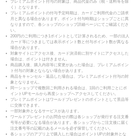
プレミアムポイント付与の対象は、商品代金のみ（税・送料等を除
く）となります。
プレミアムポイントの付与予定時期は、カードご利用代金のご請求
月と異なる場合があります。ポイント付与時期はショップごとに異
なりますので、各ショップのショップ詳細ページにてご確認くださ
い。
200円のご利用につき1ポイントとして計算されるため、一部の法人
カード等につきましては表示ポイント数と付与ポイント数が異なる
場合があります。
対象サイトにアクセス後、カード決済前に別サイトにアクセスした
場合は、ポイントは付きません。
商品購入後、購入内容等に変更があった場合は、プレミアムポイン
ト付与の対象とならない場合があります。
商品をキャンセル・返品した場合は、プレミアムポイント付与の対
象となりません。
同一ショップで複数回ご利用される場合は、1回のご利用ごとにポ
イントUPモールから再度ショップへアクセスしてください。
プレミアムポイントはワールドプレゼントのポイントとして景品等
に交換できます。
一部対象外となるサービスがあります。
ワールドプレゼントのお問合せの際は各ショップが発行する注文番
号等が必要になる場合があります。各ショップからご注文後に届く
注文番号等の記載のあるメールを必ず保管してください。
各ショップのアプリ上で購入した場合はポイントUPの対象外とな