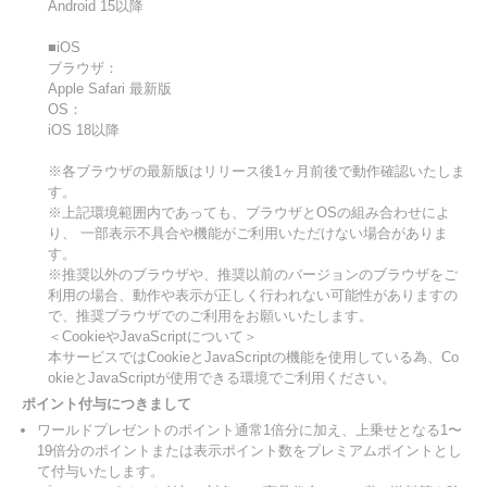
Android 15以降
■iOS
ブラウザ：
Apple Safari 最新版
OS：
iOS 18以降
※各ブラウザの最新版はリリース後1ヶ月前後で動作確認いたしま
す。
※上記環境範囲内であっても、ブラウザとOSの組み合わせによ
り、 一部表示不具合や機能がご利用いただけない場合がありま
す。
※推奨以外のブラウザや、推奨以前のバージョンのブラウザをご
利用の場合、動作や表示が正しく行われない可能性がありますの
で、推奨ブラウザでのご利用をお願いいたします。
＜CookieやJavaScriptについて＞
本サービスではCookieとJavaScriptの機能を使用している為、Co
okieとJavaScriptが使用できる環境でご利用ください。
ポイント付与につきまして
ワールドプレゼントのポイント通常1倍分に加え、上乗せとなる1〜
19倍分のポイントまたは表示ポイント数をプレミアムポイントとし
て付与いたします。