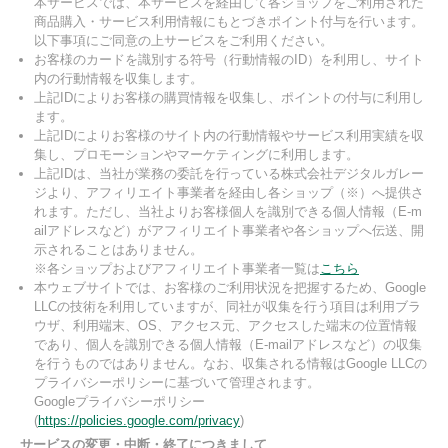
本サービスでは、本サービスを経由して各ショップをご利用された
商品購入・サービス利用情報にもとづきポイント付与を行います。
以下事項にご同意の上サービスをご利用ください。
お客様のカードを識別する符号（行動情報のID）を利用し、サイト
内の行動情報を収集します。
上記IDによりお客様の購買情報を収集し、ポイントの付与に利用し
ます。
上記IDによりお客様のサイト内の行動情報やサービス利用実績を収
集し、プロモーションやマーケティングに利用します。
上記IDは、当社が業務の委託を行っている株式会社デジタルガレー
ジより、アフィリエイト事業者を経由し各ショップ（※）へ提供さ
れます。ただし、当社よりお客様個人を識別できる個人情報（E-m
ailアドレスなど）がアフィリエイト事業者や各ショップへ伝送、開
示されることはありません。
※各ショップおよびアフィリエイト事業者一覧は
こちら
本ウェブサイトでは、お客様のご利用状況を把握するため、Google
LLCの技術を利用していますが、同社が収集を行う項目は利用ブラ
ウザ、利用端末、OS、アクセス元、アクセスした端末の位置情報
であり、個人を識別できる個人情報（E-mailアドレスなど）の収集
を行うものではありません。なお、収集される情報はGoogle LLCの
プライバシーポリシーに基づいて管理されます。
Googleプライバシーポリシー
(
https://policies.google.com/privacy
)
サービスの変更・中断・終了につきまして