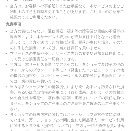
当方は、お客様への事前通知または承諾なく、本サービスおよびご
利用上の注意を随時変更することがあります。ご利用上の注意をご
確認のうえご利用ください。
免責事項
当方の責によらない、通信機器、端末等の障害及び回線の不通等の
障害等により、本サービスの取扱いが遅延又は不能となった場合、
若しくは、当方が送信した情報に誤謬、脱落が生じた場合、そのた
めに生じた損害については、当方は責任を負いません。
本サービスの中断や停止、サービス内容の変更や追加又は停止によ
って受ける損害責任を一切負いません。
当方は、本サービスを通じてアクセスし、各ショップ及びその他の
サイトからのダウンロード等により発生したコンピューターその他
の機器の損害や、コンピューターウィルス感染等による損害につい
ては一切の責任を負いません。
当方は各ショップからの情報提供により発生あるいは誘発された損
害、あるいは当該情報の利用により得た成果、または、その情報自
体の合法性や道徳性、著作権の許諾、正確さについての責任を負い
ません。各ショップのご利用上のご注意等をご確認の上ご利用くだ
さい。
各ショップの取扱内容に関してはネットショップ運営企業に準拠し
ています。万一、ショップとの間に生じた商品購入・サービス利用
に関するトラブル・損害に ついては、当方は一切の責任を負いませ