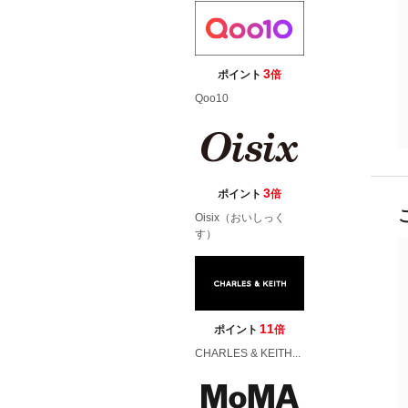
3
ポイント
倍
Qoo10
3
ポイント
倍
Oisix（おいしっく
す）
11
ポイント
倍
CHARLES & KEITH...