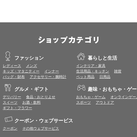
iOS 18以降
※各ブラウザの最新版はリリース後1ヶ月前後で動作確認いたします。
※上記環境範囲内であっても、ブラウザとOSの組み合わせにより、 一部表
ます。
※推奨以外のブラウザや、推奨以前のバージョンのブラウザをご利用の場合
すので、推奨ブラウザでのご利用をお願いいたします。
＜CookieやJavaScriptについて＞
本サービスではCookieとJavaScriptの機能を使用している為、CookieとJa
ファッション
暮らしと生活
レディース
メンズ
インテリア・家具
ポイント付与につきまして
キッズ・マタニティー
インナー
生活用品・キッチン
雑貨
ワールドプレゼントのポイント通常1倍分に加え、上乗せとなる1〜19倍分の
バッグ・財布
アクセサリー・腕時計
ペット用品
日用品
ントとして付与いたします。
プレミアムポイント付与の対象は、商品代金のみ（税・送料等を除く）となり
グルメ・ギフト
趣味・おもちゃ・ゲー
プレミアムポイントの付与予定時期は、カードご利用代金のご請求月と異なる
とに異なりますので、各ショップのショップ詳細ページにてご確認ください。
デリバリー
食品・おとりよせ
おもちゃ・ゲーム
オンラインゲー
200円のご利用につき1ポイントとして計算されるため、一部の法人カード等
スイーツ
お酒・飲料
スポーツ
アウトドア
が異なる場合があります。
ギフト・フラワー
対象サイトにアクセス後、カード決済前に別サイトにアクセスした場合は、ポ
商品購入後、購入内容等に変更があった場合は、プレミアムポイント付与の対
クーポン・ウェブサービス
商品をキャンセル・返品した場合は、プレミアムポイント付与の対象となりま
クーポン
その他ウェブサービス
同一ショップで複数回ご利用される場合は、1回のご利用ごとにポイントUPモ
プレミアムポイントはワールドプレゼントのポイントとして景品等に交換でき