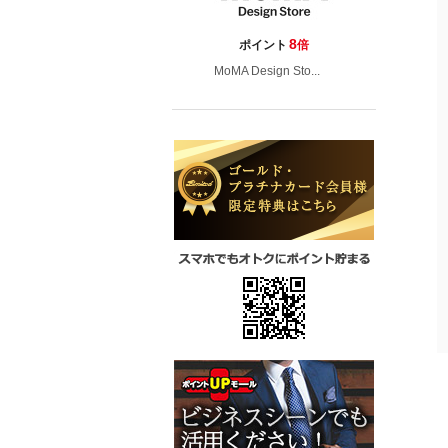
8
ポイント
倍
MoMA Design Sto...