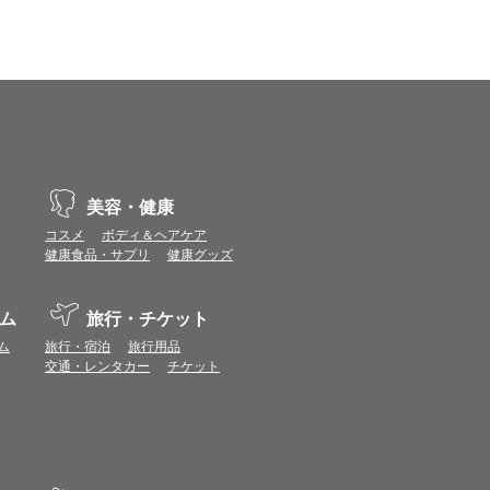
示不具合や機能がご利用いただけない場合があり
、動作や表示が正しく行われない可能性がありま
vaScriptが使用できる環境でご利用ください。
美容・健康
コスメ
ボディ＆ヘアケア
健康食品・サプリ
健康グッズ
ポイントまたは表示ポイント数をプレミアムポイ
ます。
ム
旅行・チケット
場合があります。ポイント付与時期はショップご
ム
旅行・宿泊
旅行用品
につきましては表示ポイント数と付与ポイント数
交通・レンタカー
チケット
イントは付きません。
象とならない場合があります。
せん。
ールから再度ショップへアクセスしてください。
ます。