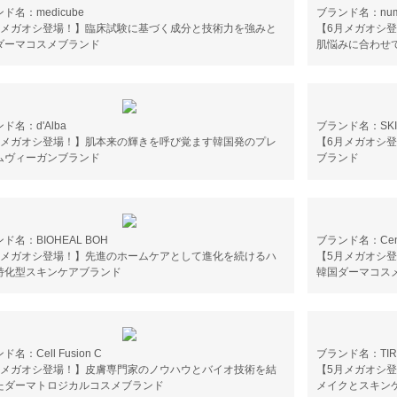
ド名：medicube
ブランド名：numb
月メガオシ登場！】臨床試験に基づく成分と技術力を強みと
【6月メガオシ
ダーマコスメブランド
肌悩みに合わせ
ド名：d'Alba
ブランド名：SKI
月メガオシ登場！】肌本来の輝きを呼び覚ます韓国発のプレ
【6月メガオシ
ムヴィーガンブランド
ブランド
ド名：BIOHEAL BOH
ブランド名：Cente
月メガオシ登場！】先進のホームケアとして進化を続けるハ
【5月メガオシ
特化型スキンケアブランド
韓国ダーマコス
名：Cell Fusion C
ブランド名：TIR
月メガオシ登場！】皮膚専門家のノウハウとバイオ技術を結
【5月メガオシ
たダーマトロジカルコスメブランド
メイクとスキン