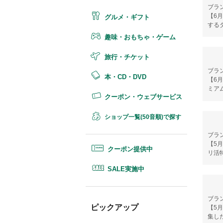
ブラン
【6
グルメ・ギフト
する
趣味・おもちゃ・ゲーム
旅行・チケット
ブラン
本・CD・DVD
【6
ミア
クーポン・ウェブサービス
ショップ一覧(50音順)で探す
ブラン
【5
クーポン提供中
リ活
SALE実施中
ブランド
ピックアップ
【5
集し