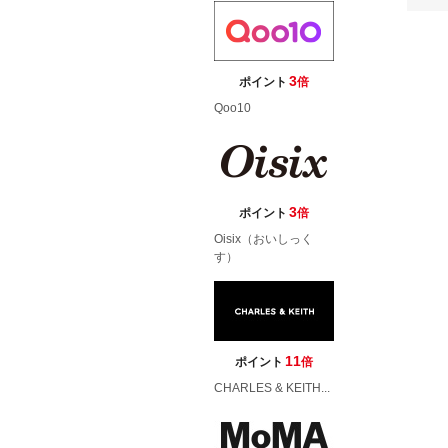
3
ポイント
倍
Qoo10
3
ポイント
倍
Oisix（おいしっく
す）
11
ポイント
倍
CHARLES & KEITH...