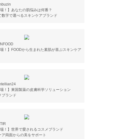
uzin
登場！】あなたの肌悩みは何番？
て数字で選べるスキンケアブランド
NFOOD
登場！】FOODから生まれた素肌が喜ぶスキンケア
llian24
登場！】東国製薬の皮膚科学ソリューション
メブランド
TIR
登場！】世界で愛されるコスメブランド
ケア両面からの美をサポート