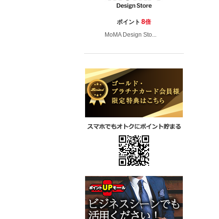
8
ポイント
倍
MoMA Design Sto...