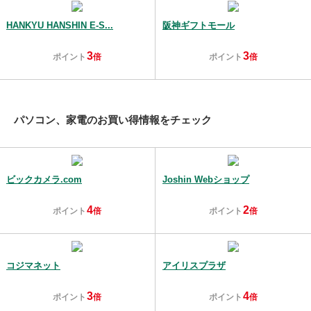
HANKYU HANSHIN E-S...
阪神ギフトモール
3
3
ポイント
倍
ポイント
倍
パソコン、家電のお買い得情報をチェック
ビックカメラ.com
Joshin Webショップ
4
2
ポイント
倍
ポイント
倍
コジマネット
アイリスプラザ
3
4
ポイント
倍
ポイント
倍