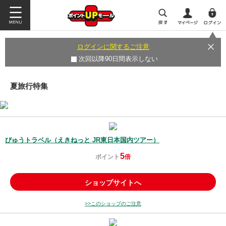
ログインに関するご注意
次回以降90日間表示しない
夏旅行特集
びゅうトラベル（えきねっと JR東日本国内ツアー）
5
ポイント
倍
ショップサイトへ
>>このショップのご注意