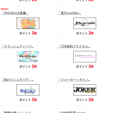
ポイント
倍
ポイント
倍
「SKE48の大富豪...
「東方LostWor...
2
2
ポイント
倍
ポイント
倍
「クラッシュフィーバ...
「乃木坂的フラクタル...
2
2
ポイント
倍
ポイント
倍
「刻のイシュタリア」...
「ジョーカー～ギャン...
2
2
ポイント
倍
ポイント
倍