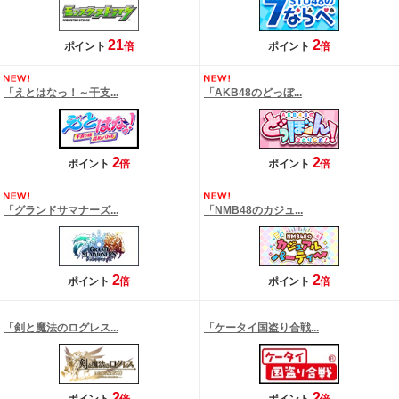
21
2
ポイント
倍
ポイント
倍
「えとはなっ！～干支...
「AKB48のどっぼ...
2
2
ポイント
倍
ポイント
倍
「グランドサマナーズ...
「NMB48のカジュ...
2
2
ポイント
倍
ポイント
倍
「剣と魔法のログレス...
「ケータイ国盗り合戦...
2
2