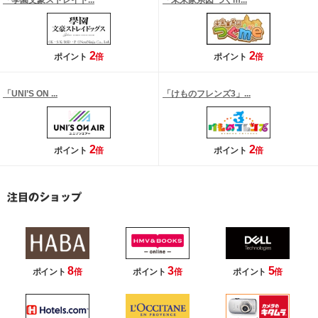
「學園文豪ストレイド...
「未来家系図 つぐm...
2
2
ポイント
倍
ポイント
倍
「UNI’S ON ...
「けものフレンズ3」...
2
2
ポイント
倍
ポイント
倍
8
3
5
ポイント
倍
ポイント
倍
ポイント
倍