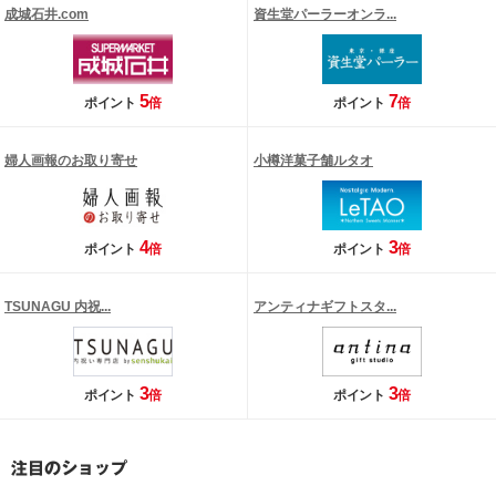
成城石井.com
資生堂パーラーオンラ...
5
7
ポイント
倍
ポイント
倍
婦人画報のお取り寄せ
小樽洋菓子舗ルタオ
4
3
ポイント
倍
ポイント
倍
TSUNAGU 内祝...
アンティナギフトスタ...
3
3
ポイント
倍
ポイント
倍