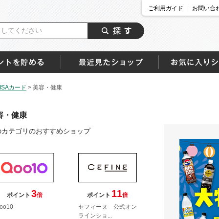
ご利用ガイド
お問い合
SAカード
>
美容・健康
容・健康
のカテゴリのおすすめショップ
3
11
ポイント
倍
ポイント
倍
oo10
セフィーヌ 公式オン
ラインショ...