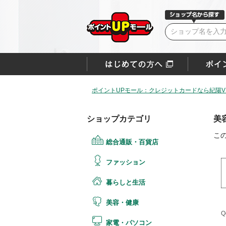
ポイントUPモール：クレジットカードなら紀陽VI
ショップカテゴリ
美
こ
総合通販・百貨店
ファッション
暮らしと生活
美容・健康
Q
家電・パソコン