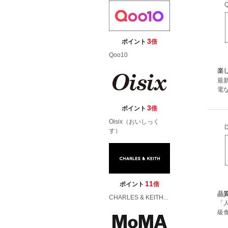
3
ポイント
倍
Qoo10
楽し
最
電
3
ポイント
倍
Oisix（おいしっく
す）
11
ポイント
倍
品質
CHARLES & KEITH...
「
級