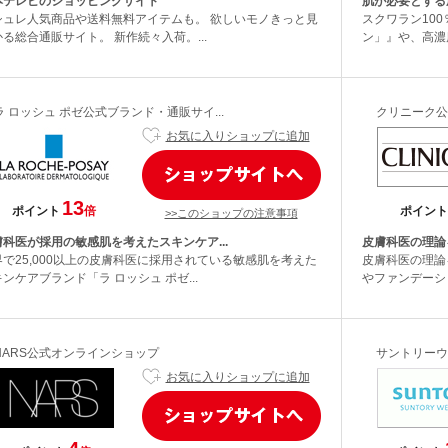
本テレビのショッピングサイト
肌が必要とする
シュレ人気商品や送料無料アイテムも。 欲しいモノきっと見
スクワラン10
る総合通販サイト。 新作続々入荷。...
ン」』や、高濃度
ラ ロッシュ ポゼ公式ブランド・通販サイ...
クリニーク公
お気に入りショップに追加
13
ポイント
倍
ポイント
>>このショップの注意事項
膚科医が採用の敏感肌を考えたスキンケア...
皮膚科医の理論
界で25,000以上の皮膚科医に採用されている敏感肌を考えた
皮膚科医の理論
ンケアブランド「ラ ロッシュ ポゼ...
やファンデーシ
NARS公式オンラインショップ
サントリーウ
お気に入りショップに追加