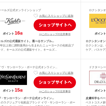
キールズ公式オンラインショップ
ロクシタンオ
お気に入りショップに追加
16
ポイント
倍
ポイント
>>このショップの注意事項
ールズの公式通販サイト。選べるサンプル...
ロクシタンオン
50年以上前に調剤薬局から生まれたニューヨークの化粧品ブ
ロクシタンは、
ンド、キールズの公式通販サイト。キールズ...
ケア、バスケア)
イヴ・サンローラン・ボーテ公式オンライン...
ドクターシー
お気に入りショップに追加
15
ポイント
倍
ポイント
>>このショップの注意事項
ヴ・サンローラン・ボーテ公式オンライン...
皮膚科学をベー
リのラグジュアリ化粧品ブランド イヴ・サンローラン・ボー
ベストコスメ多