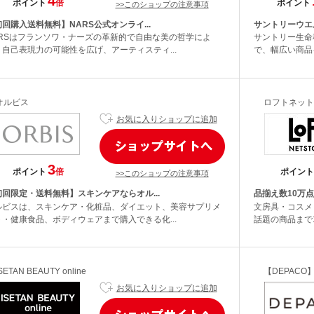
4
ポイント
倍
ポイント
>>このショップの注意事項
回購入送料無料】NARS公式オンライ...
サントリーウエ
ARSはフランソワ・ナーズの革新的で自由な美の哲学によ
サントリー生命
、自己表現力の可能性を広げ、アーティスティ...
で、幅広い商品を
オルビス
ロフトネット
お気に入りショップに追加
3
ポイント
倍
ポイント
>>このショップの注意事項
初回限定・送料無料】スキンケアならオル...
品揃え数10万点
ルビスは、スキンケア・化粧品、ダイエット、美容サプリメ
文房具・コスメ
ト・健康食品、ボディウェアまで購入できる化...
話題の商品まで
SETAN BEAUTY online
【DEPACO
お気に入りショップに追加