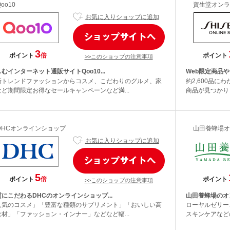
Qoo10
資生堂オンラ
お気に入りショップに追加
3
ポイント
倍
ポイント
>>このショップの注意事項
むインターネット通販サイトQoo10...
Web限定商品や
新トレンドファッションからコスメ、こだわりのグルメ、家
約2,600品
など期間限定お得なセールキャンペーンなど満...
商品が見つかりま
DHCオンラインショップ
山田養蜂場オ
お気に入りショップに追加
5
ポイント
倍
ポイント
>>このショップの注意事項
にこだわるDHCのオンラインショップ...
山田養蜂場のオ
人気のコスメ」「豊富な種類のサプリメント」「おいしい高
ローヤルゼリー
食材」「ファッション・インナー」などなど幅...
スキンケアなど