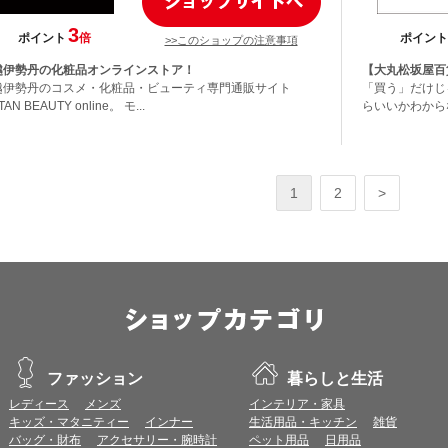
3
ポイント
倍
ポイント
>>このショップの注意事項
越伊勢丹の化粧品オンラインストア！
【大丸松坂屋百
越伊勢丹のコスメ・化粧品・ビューティ専門通販サイト
「買う」だけじ
TAN BEAUTY online。 モ...
らいいかわから
1
2
>
ファッション
暮らしと生活
レディース
メンズ
インテリア・家具
キッズ・マタニティー
インナー
生活用品・キッチン
雑貨
バッグ・財布
アクセサリー・腕時計
ペット用品
日用品