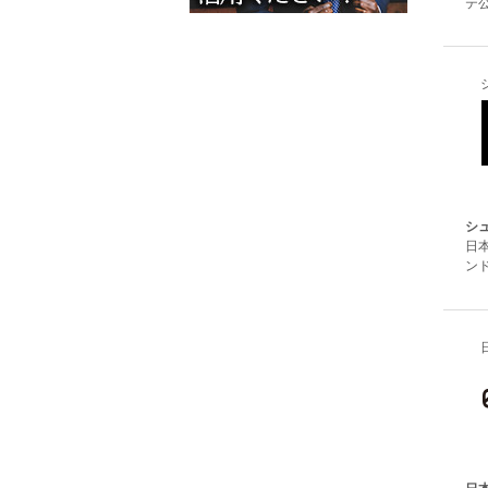
テ公
シュ
日
ンド