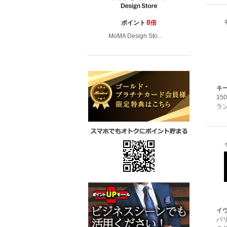
8
ポイント
倍
MoMA Design Sto...
キ
1
ラ
イ
パ