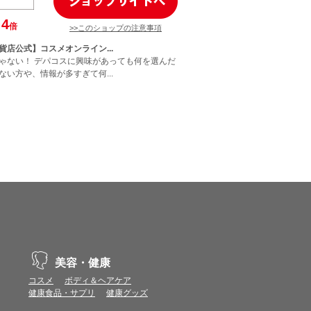
4
倍
>>このショップの注意事項
貨店公式】コスメオンライン...
ゃない！ デパコスに興味があっても何を選んだ
ない方や、情報が多すぎて何...
美容・健康
コスメ
ボディ＆ヘアケア
健康食品・サプリ
健康グッズ