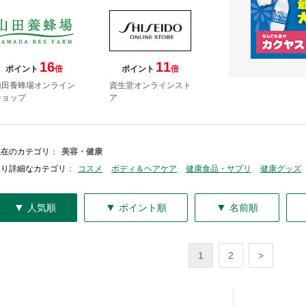
16
11
ポイント
倍
ポイント
倍
山田養蜂場オンライン
資生堂オンラインスト
ショップ
ア
現在のカテゴリ
：
美容・健康
より詳細なカテゴリ
：
コスメ
ボディ＆ヘアケア
健康食品・サプリ
健康グッズ
▼
▼
▼
人気順
ポイント順
名前順
1
2
>