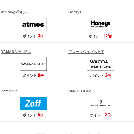
atmos公式オンラ...
Honeys
3
12
ポイント
倍
ポイント
倍
YAMADAYA（ヤ...
ワコールウェブストア
8
3
ポイント
倍
ポイント
倍
Zoff Onlin...
UNITED ARR...
5
3
ポイント
倍
ポイント
倍