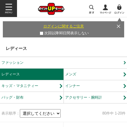
ログインに関するご注意
次回以降90日間表示しない
レディース
ファッション
レディース
メンズ
キッズ・マタニティー
インナー
バッグ・財布
アクセサリー・腕時計
表示順序：
80
件中 1-20件