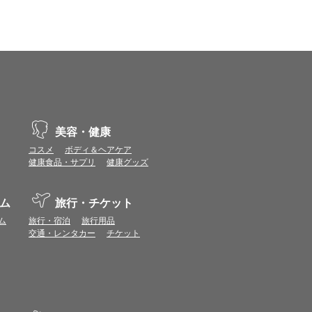
示不具合や機能がご利用いただけない場合があり
、動作や表示が正しく行われない可能性がありま
美容・健康
vaScriptが使用できる環境でご利用ください。
コスメ
ボディ＆ヘアケア
健康食品・サプリ
健康グッズ
ポイントまたは表示ポイント数をプレミアムポイ
ム
旅行・チケット
ます。
場合があります。ポイント付与時期はショップご
ム
旅行・宿泊
旅行用品
交通・レンタカー
チケット
につきましては表示ポイント数と付与ポイント数
イントは付きません。
象とならない場合があります。
せん。
ールから再度ショップへアクセスしてください。