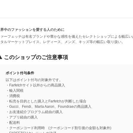
世界中のファッションを愛する人のために
ファーフェッチは有名ブランドや豊かな感性を備えたセレクトショップによる幅広い
ジタルマーケットプレイス。レディース、メンズ、キッズ等の幅広い取り扱い。
このショップのご注意事項
ポイント付与条件
以下はポイント付与の対象外です。
・Farfetchサイト以外からの商品購入
・輸入関税
・消費税
・転売を目的とした購入とFarfetchが判断した場合
・Gucci、Fendi、Marla Aaron、Foundraeの商品購入
・お友達紹介プログラム経由の購入
・アプリ経由の購入
・配送料
・クーポンコード利用時 (クーポンコード割引後の金額も対象外)