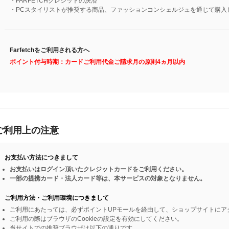
・FARFETCHクレジットの決済
・PCスタイリストが推奨する商品、ファッションコンシェルジュを通じて購入
Farfetchをご利用される方へ
ポイント付与時期：カードご利用代金ご請求月の原則4ヵ月以内
ご利用上の注意
お支払い方法につきまして
お支払いはログイン頂いたクレジットカードをご利用ください。
一部の提携カード・法人カード等は、本サービスの対象となりません。
ご利用方法・ご利用環境につきまして
ご利用にあたっては、必ずポイントUPモールを経由して、ショップサイトにア
ご利用の際はブラウザのCookieの設定を有効にしてください。
当サイトでの推奨ブラウザは以下の通りです。