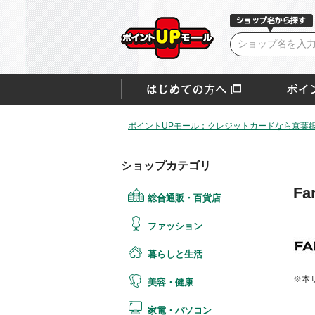
ポイントUPモール：クレジットカードなら京葉銀V
ショップカテゴリ
Fa
総合通販・百貨店
ファッション
暮らしと生活
※本
美容・健康
家電・パソコン