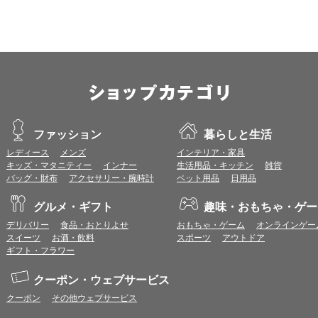
OS：
iOS 18以降
※各ブラウザの最新版はリリース後1ヶ月前後で動作確認いたします。
※上記環境範囲内であっても、ブラウザとOSの組み合わせにより、 一部表
ます。
※推奨以外のブラウザや、推奨以前のバージョンのブラウザをご利用の場合
すので、推奨ブラウザでのご利用をお願いいたします。
＜CookieやJavaScriptについて＞
ファッション
暮らしと生活
本サービスではCookieとJavaScriptの機能を使用している為、CookieとJa
レディース
メンズ
インテリア・家具
キッズ・マタニティー
インナー
生活用品・キッチン
雑貨
ポイント付与につきまして
バッグ・財布
アクセサリー・腕時計
ペット用品
日用品
ワールドプレゼントのポイント通常1倍分に加え、上乗せとなる1〜19倍分の
ントとして付与いたします。
グルメ・ギフト
趣味・おもちゃ・ゲー
プレミアムポイント付与の対象は、商品代金のみ（税・送料等を除く）となり
プレミアムポイントの付与予定時期は、カードご利用代金のご請求月と異なる
デリバリー
食品・おとりよせ
おもちゃ・ゲーム
オンラインゲー
とに異なりますので、各ショップのショップ詳細ページにてご確認ください。
スイーツ
お酒・飲料
スポーツ
アウトドア
200円のご利用につき1ポイントとして計算されるため、一部の法人カード等
ギフト・フラワー
が異なる場合があります。
対象サイトにアクセス後、カード決済前に別サイトにアクセスした場合は、ポ
クーポン・ウェブサービス
商品購入後、購入内容等に変更があった場合は、プレミアムポイント付与の対
クーポン
その他ウェブサービス
商品をキャンセル・返品した場合は、プレミアムポイント付与の対象となりま
同一ショップで複数回ご利用される場合は、1回のご利用ごとにポイントUPモ