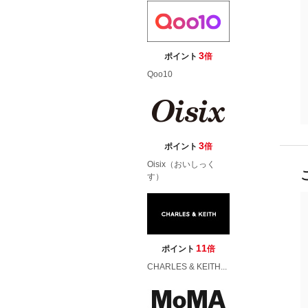
3
ポイント
倍
Qoo10
3
ポイント
倍
Oisix（おいしっく
す）
11
ポイント
倍
CHARLES & KEITH...