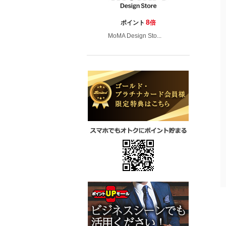
8
ポイント
倍
MoMA Design Sto...