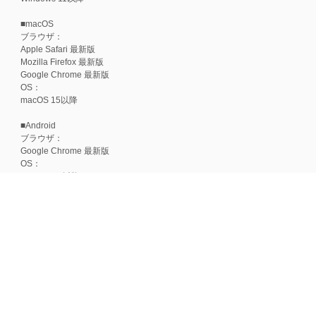
■macOS
ブラウザ：
Apple Safari 最新版
Mozilla Firefox 最新版
Google Chrome 最新版
OS：
macOS 15以降
■Android
ブラウザ：
Google Chrome 最新版
OS：
Android 15以降
■iOS
ブラウザ：
Apple Safari 最新版
OS：
iOS 18以降
※各ブラウザの最新版はリリース後1ヶ月前後で動作確認いたします。
※上記環境範囲内であっても、ブラウザとOSの組み合わせにより、 一部表
ます。
※推奨以外のブラウザや、推奨以前のバージョンのブラウザをご利用の場合