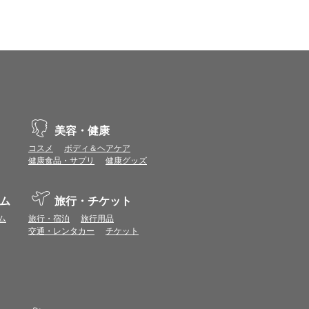
vaScriptが使用できる環境でご利用ください。
ポイントまたは表示ポイント数をプレミアムポイ
ます。
場合があります。ポイント付与時期はショップご
美容・健康
コスメ
ボディ＆ヘアケア
につきましては表示ポイント数と付与ポイント数
健康食品・サプリ
健康グッズ
イントは付きません。
象とならない場合があります。
ム
旅行・チケット
せん。
ールから再度ショップへアクセスしてください。
ム
旅行・宿泊
旅行用品
ます。
交通・レンタカー
チケット
になる場合があります。各ショップからご注文後
リが起動して、その後ブラウザのショップサイ
。