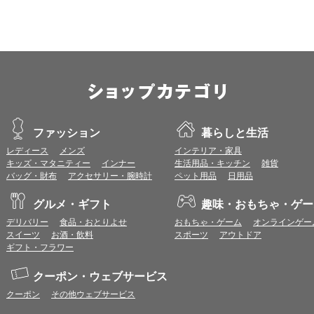
すので、推奨ブラウザでのご利用をお願いいたします。
＜CookieやJavaScriptについて＞
本サービスではCookieとJavaScriptの機能を使用している為、CookieとJa
ポイント付与につきまして
ワールドプレゼントのポイント通常1倍分に加え、上乗せとなる1〜19倍分の
ントとして付与いたします。
プレミアムポイント付与の対象は、商品代金のみ（税・送料等を除く）となり
プレミアムポイントの付与予定時期は、カードご利用代金のご請求月と異なる
ファッション
暮らしと生活
とに異なりますので、各ショップのショップ詳細ページにてご確認ください。
レディース
メンズ
インテリア・家具
200円のご利用につき1ポイントとして計算されるため、一部の法人カード等
キッズ・マタニティー
インナー
生活用品・キッチン
雑貨
が異なる場合があります。
バッグ・財布
アクセサリー・腕時計
ペット用品
日用品
対象サイトにアクセス後、カード決済前に別サイトにアクセスした場合は、ポ
商品購入後、購入内容等に変更があった場合は、プレミアムポイント付与の対
グルメ・ギフト
趣味・おもちゃ・ゲー
商品をキャンセル・返品した場合は、プレミアムポイント付与の対象となりま
同一ショップで複数回ご利用される場合は、1回のご利用ごとにポイントUPモ
デリバリー
食品・おとりよせ
おもちゃ・ゲーム
オンラインゲー
プレミアムポイントはワールドプレゼントのポイントとして景品等に交換でき
スイーツ
お酒・飲料
スポーツ
アウトドア
一部対象外となるサービスがあります。
ギフト・フラワー
ワールドプレゼントのお問合せの際は各ショップが発行する注文番号等が必要
に届く注文番号等の記載のあるメールを必ず保管してください。
クーポン・ウェブサービス
各ショップのアプリ上で購入した場合はポイントUPの対象外となります。
クーポン
その他ウェブサービス
※ご利用のOSバージョンやセキュリティソフトにより、自動的にショップアプ
トへ遷移する場合がございますが、その場合も対象外となる可能性があります