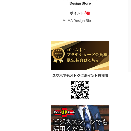
8
ポイント
倍
MoMA Design Sto...