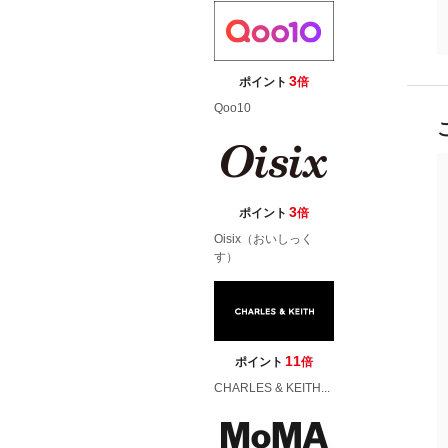
3
ポイント
倍
Qoo10
3
ポイント
倍
Oisix（おいしっく
す）
11
ポイント
倍
CHARLES & KEITH...