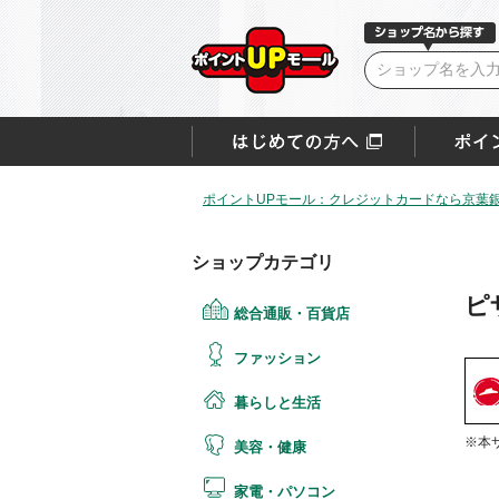
ポイントUPモール：クレジットカードなら京葉銀V
ショップカテゴリ
ピ
総合通販・百貨店
ファッション
暮らしと生活
※本
美容・健康
家電・パソコン