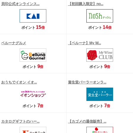
貝印公式オンラインス...
【初回購入限定】no...
15
14
ポイント
倍
ポイント
倍
ベルーナグルメ
【ベルーナ】My W...
9
9
ポイント
倍
ポイント
倍
おうちでイオン イオ...
資生堂パーラーオンラ...
7
7
ポイント
倍
ポイント
倍
カタログギフトのハー...
【カゴメの通信販売】...