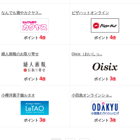
なんでも酒やカクヤス...
ピザハットオンライン
4
4
ポイント
倍
ポイント
倍
婦人画報のお取り寄せ
Oisix（おいしっ...
4
3
ポイント
倍
ポイント
倍
小樽洋菓子舗ルタオ
小田急オンラインショ...
3
3
ポイント
倍
ポイント
倍