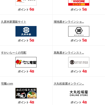
6
5
ポイント
倍
ポイント
倍
久原本家通販サイト
湖池屋オンラインショ...
5
5
ポイント
倍
ポイント
倍
すかいらーくの宅配
高島屋オンラインスト...
4
4
ポイント
倍
ポイント
倍
宅麺.com
大丸松坂屋オンライン...
4
4
ポイント
倍
ポイント
倍