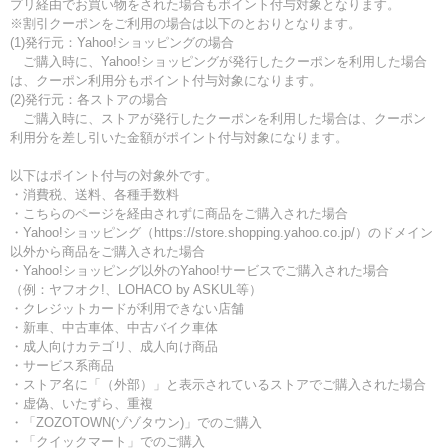
プリ経由でお買い物をされた場合もポイント付与対象となります。
※割引クーポンをご利用の場合は以下のとおりとなります。
(1)発行元：Yahoo!ショッピングの場合
ご購入時に、Yahoo!ショッピングが発行したクーポンを利用した場合
は、クーポン利用分もポイント付与対象になります。
(2)発行元：各ストアの場合
ご購入時に、ストアが発行したクーポンを利用した場合は、クーポン
利用分を差し引いた金額がポイント付与対象になります。
以下はポイント付与の対象外です。
・消費税、送料、各種手数料
・こちらのページを経由されずに商品をご購入された場合
・Yahoo!ショッピング（https://store.shopping.yahoo.co.jp/）のドメイン
以外から商品をご購入された場合
・Yahoo!ショッピング以外のYahoo!サービスでご購入された場合
（例：ヤフオク!、LOHACO by ASKUL等）
・クレジットカードが利用できない店舗
・新車、中古車体、中古バイク車体
・成人向けカテゴリ、成人向け商品
・サービス系商品
・ストア名に「（外部）」と表示されているストアでご購入された場合
・虚偽、いたずら、重複
・「ZOZOTOWN(ゾゾタウン)」でのご購入
・「クイックマート」でのご購入