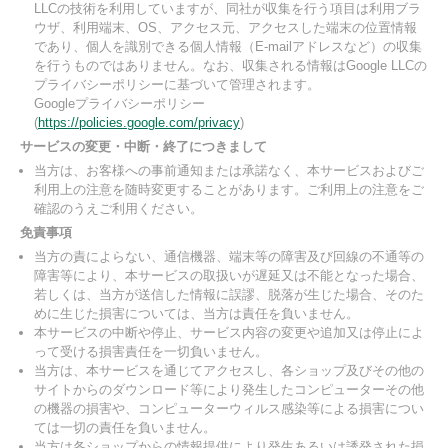
LLCの技術を利用していますが、同社が収集を行う項目は利用ブラ
ウザ、利用端末、OS、アクセス元、アクセスした端末の位置情報
であり、個人を識別できる個人情報（E-mailアドレスなど）の収集
を行うものではありません。なお、収集される情報はGoogle LLCの
プライバシーポリシーに基づいて管理されます。
Googleプライバシーポリシー
(
https://policies.google.com/privacy
)
サービスの変更・中断・終了につきまして
当方は、お客様への事前通知または承諾なく、本サービスおよびご
利用上の注意を随時変更することがあります。ご利用上の注意をご
確認のうえご利用ください。
免責事項
当方の責によらない、通信機器、端末等の障害及び回線の不通等の
障害等により、本サービスの取扱いが遅延又は不能となった場合、
若しくは、当方が送信した情報に誤謬、脱落が生じた場合、そのた
めに生じた損害については、当方は責任を負いません。
本サービスの中断や停止、サービス内容の変更や追加又は停止によ
って受ける損害責任を一切負いません。
当方は、本サービスを通じてアクセスし、各ショップ及びその他の
サイトからのダウンロード等により発生したコンピューターその他
の機器の損害や、コンピューターウィルス感染等による損害につい
ては一切の責任を負いません。
当方は各ショップからの情報提供により発生あるいは誘発された損