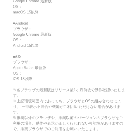
Google Chrome 最新版
OS：
macOS 15以降
■Android
ブラウザ：
Google Chrome 最新版
OS：
Android 15以降
■iOS
ブラウザ：
Apple Safari 最新版
OS：
iOS 18以降
※各ブラウザの最新版はリリース後1ヶ月前後で動作確認いたしま
す。
※上記環境範囲内であっても、ブラウザとOSの組み合わせによ
り、 一部表示不具合や機能がご利用いただけない場合がありま
す。
※推奨以外のブラウザや、推奨以前のバージョンのブラウザをご
利用の場合、動作や表示が正しく行われない可能性がありますの
で、推奨ブラウザでのご利用をお願いいたします。