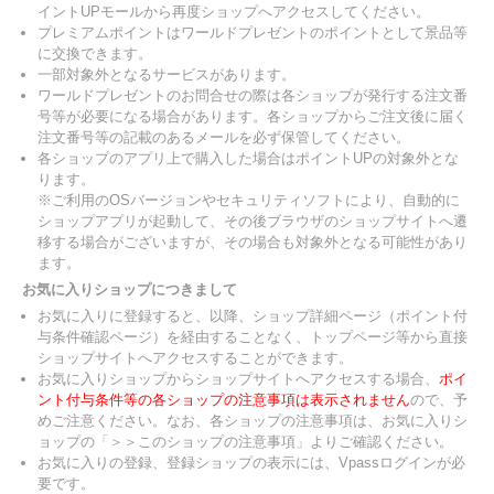
イントUPモールから再度ショップへアクセスしてください。
プレミアムポイントはワールドプレゼントのポイントとして景品等
に交換できます。
一部対象外となるサービスがあります。
ワールドプレゼントのお問合せの際は各ショップが発行する注文番
号等が必要になる場合があります。各ショップからご注文後に届く
注文番号等の記載のあるメールを必ず保管してください。
各ショップのアプリ上で購入した場合はポイントUPの対象外とな
ります。
※ご利用のOSバージョンやセキュリティソフトにより、自動的に
ショップアプリが起動して、その後ブラウザのショップサイトへ遷
移する場合がございますが、その場合も対象外となる可能性があり
ます。
お気に入りショップにつきまして
お気に入りに登録すると、以降、ショップ詳細ページ（ポイント付
与条件確認ページ）を経由することなく、トップページ等から直接
ショップサイトへアクセスすることができます。
お気に入りショップからショップサイトへアクセスする場合、
ポイ
ント付与条件等の各ショップの注意事項は表示されません
ので、予
めご注意ください。なお、各ショップの注意事項は、お気に入りシ
ョップの「＞＞このショップの注意事項」よりご確認ください。
お気に入りの登録、登録ショップの表示には、Vpassログインが必
要です。