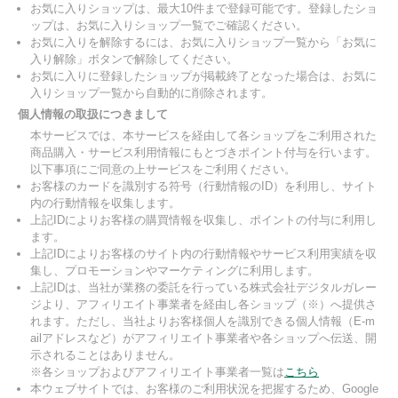
お気に入りショップは、最大10件まで登録可能です。登録したショ
ップは、お気に入りショップ一覧でご確認ください。
お気に入りを解除するには、お気に入りショップ一覧から「お気に
入り解除」ボタンで解除してください。
お気に入りに登録したショップが掲載終了となった場合は、お気に
入りショップ一覧から自動的に削除されます。
個人情報の取扱につきまして
本サービスでは、本サービスを経由して各ショップをご利用された
商品購入・サービス利用情報にもとづきポイント付与を行います。
以下事項にご同意の上サービスをご利用ください。
お客様のカードを識別する符号（行動情報のID）を利用し、サイト
内の行動情報を収集します。
上記IDによりお客様の購買情報を収集し、ポイントの付与に利用し
ます。
上記IDによりお客様のサイト内の行動情報やサービス利用実績を収
集し、プロモーションやマーケティングに利用します。
上記IDは、当社が業務の委託を行っている株式会社デジタルガレー
ジより、アフィリエイト事業者を経由し各ショップ（※）へ提供さ
れます。ただし、当社よりお客様個人を識別できる個人情報（E-m
ailアドレスなど）がアフィリエイト事業者や各ショップへ伝送、開
示されることはありません。
※各ショップおよびアフィリエイト事業者一覧は
こちら
本ウェブサイトでは、お客様のご利用状況を把握するため、Google