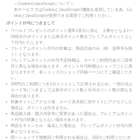
＜CookieやJavaScriptについて＞
本サービスではCookieとJavaScriptの機能を使用している為、Co
okieとJavaScriptが使用できる環境でご利用ください。
ポイント付与につきまして
ワールドプレゼントのポイント通常1倍分に加え、上乗せとなる1〜
19倍分のポイントまたは表示ポイント数をプレミアムポイントとし
て付与いたします。
プレミアムポイント付与の対象は、商品代金のみ（税・送料等を除
く）となります。
プレミアムポイントの付与予定時期は、カードご利用代金のご請求
月と異なる場合があります。ポイント付与時期はショップごとに異
なりますので、各ショップのショップ詳細ページにてご確認くださ
い。
200円のご利用につき1ポイントとして計算されるため、一部の法人
カード等につきましては表示ポイント数と付与ポイント数が異なる
場合があります。
対象サイトにアクセス後、カード決済前に別サイトにアクセスした
場合は、ポイントは付きません。
商品購入後、購入内容等に変更があった場合は、プレミアムポイン
ト付与の対象とならない場合があります。
商品をキャンセル・返品した場合は、プレミアムポイント付与の対
象となりません。
同一ショップで複数回ご利用される場合は、1回のご利用ごとにポ