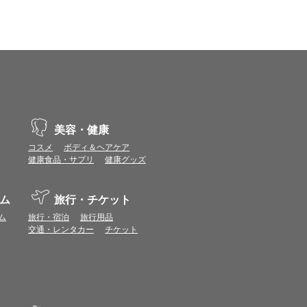
ます。
場合があります。ポイント付与時期はショップご
につきましては表示ポイント数と付与ポイント数
イントは付きません。
象とならない場合があります。
せん。
ールから再度ショップへアクセスしてください。
ます。
美容・健康
になる場合があります。各ショップからご注文後
コスメ
ボディ＆ヘアケア
健康食品・サプリ
健康グッズ
リが起動して、その後ブラウザのショップサイ
。
ム
旅行・チケット
ム
旅行・宿泊
旅行用品
交通・レンタカー
チケット
ページ）を経由することなく、トップページ等か
ョップに表示されます。
件等の各ショップの注意事項は表示されません
の
プの「＞＞このショップの注意事項」よりご確認