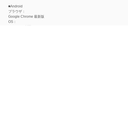
■Android
ブラウザ：
Google Chrome 最新版
OS：
Android 15以降
■iOS
ブラウザ：
Apple Safari 最新版
OS：
iOS 18以降
※各ブラウザの最新版はリリース後1ヶ月前後で動作確認いたします。
※上記環境範囲内であっても、ブラウザとOSの組み合わせにより、 一部表
ます。
※推奨以外のブラウザや、推奨以前のバージョンのブラウザをご利用の場合
すので、推奨ブラウザでのご利用をお願いいたします。
＜CookieやJavaScriptについて＞
本サービスではCookieとJavaScriptの機能を使用している為、CookieとJa
ポイント付与につきまして
ワールドプレゼントのポイント通常1倍分に加え、上乗せとなる1〜19倍分の
ントとして付与いたします。