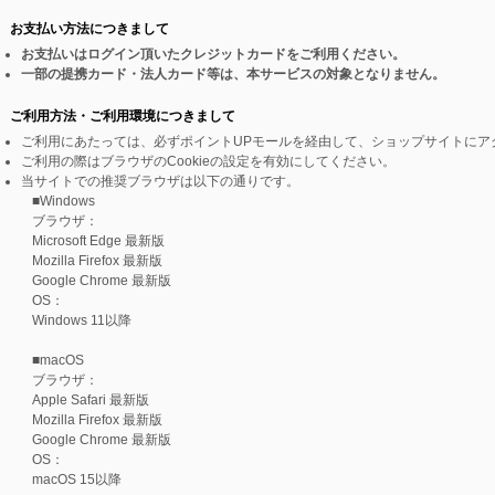
お支払い方法につきまして
お支払いはログイン頂いたクレジットカードをご利用ください。
一部の提携カード・法人カード等は、本サービスの対象となりません。
ご利用方法・ご利用環境につきまして
ご利用にあたっては、必ずポイントUPモールを経由して、ショップサイトにア
ご利用の際はブラウザのCookieの設定を有効にしてください。
当サイトでの推奨ブラウザは以下の通りです。
■Windows
ブラウザ：
Microsoft Edge 最新版
Mozilla Firefox 最新版
Google Chrome 最新版
OS：
Windows 11以降
■macOS
ブラウザ：
Apple Safari 最新版
Mozilla Firefox 最新版
Google Chrome 最新版
OS：
macOS 15以降