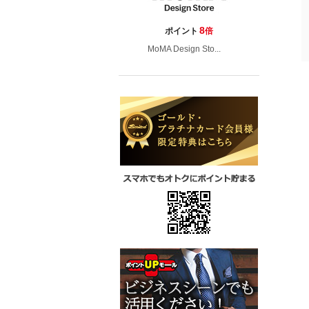
8
ポイント
倍
MoMA Design Sto...