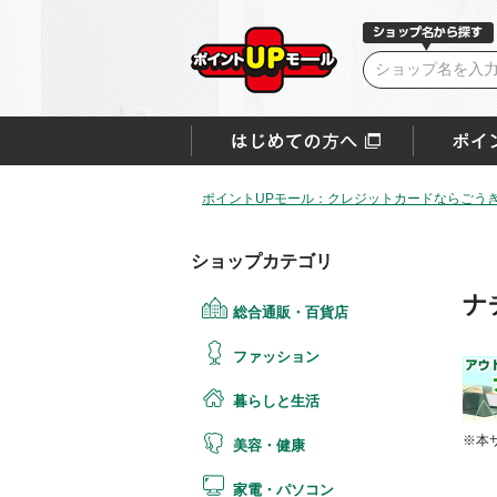
ポイントUPモール：クレジットカードならごうぎ
ショップカテゴリ
ナ
総合通販・百貨店
ファッション
暮らしと生活
※本
美容・健康
家電・パソコン