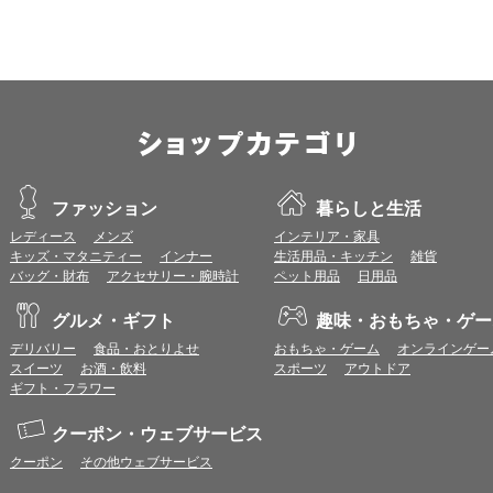
プレミアムポイント付与の対象は、商品代金のみ（税・送料等を除く）となり
プレミアムポイントの付与予定時期は、カードご利用代金のご請求月と異なる
とに異なりますので、各ショップのショップ詳細ページにてご確認ください。
200円のご利用につき1ポイントとして計算されるため、一部の法人カード等
が異なる場合があります。
対象サイトにアクセス後、カード決済前に別サイトにアクセスした場合は、ポ
商品購入後、購入内容等に変更があった場合は、プレミアムポイント付与の対
商品をキャンセル・返品した場合は、プレミアムポイント付与の対象となりま
同一ショップで複数回ご利用される場合は、1回のご利用ごとにポイントUPモ
プレミアムポイントはワールドプレゼントのポイントとして景品等に交換でき
ファッション
暮らしと生活
一部対象外となるサービスがあります。
ワールドプレゼントのお問合せの際は各ショップが発行する注文番号等が必要
レディース
メンズ
インテリア・家具
に届く注文番号等の記載のあるメールを必ず保管してください。
キッズ・マタニティー
インナー
生活用品・キッチン
雑貨
各ショップのアプリ上で購入した場合はポイントUPの対象外となります。
バッグ・財布
アクセサリー・腕時計
ペット用品
日用品
※ご利用のOSバージョンやセキュリティソフトにより、自動的にショップアプ
トへ遷移する場合がございますが、その場合も対象外となる可能性があります
グルメ・ギフト
趣味・おもちゃ・ゲー
デリバリー
食品・おとりよせ
おもちゃ・ゲーム
オンラインゲー
お気に入りショップについて
スイーツ
お酒・飲料
スポーツ
アウトドア
お気に入りに登録すると、以降、ショップ詳細ページ（ポイント付与条件確認
ギフト・フラワー
ら直接ショップサイトへアクセスすることができます。
お気に入りに登録したショップは、トップページ等の画面左側のお気に入りシ
クーポン・ウェブサービス
（一部画面では表示されない場合があります。）
お気に入りショップからショップサイトへアクセスする場合、
ポイント付与条
クーポン
その他ウェブサービス
で、予めご注意ください。なお、各ショップの注意事項は、お気に入りショッ