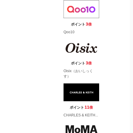
3
ポイント
倍
Qoo10
3
ポイント
倍
Oisix（おいしっく
す）
11
ポイント
倍
CHARLES & KEITH...