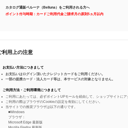
カタログ通販ベルーナ（Belluna）をご利用される方へ
ポイント付与時期：カードご利用代金ご請求月の原則5ヵ月以内
ご利用上の注意
お支払い方法につきまして
お支払いはログイン頂いたクレジットカードをご利用ください。
一部の提携カード・法人カード等は、本サービスの対象となりません。
ご利用方法・ご利用環境につきまして
ご利用にあたっては、必ずポイントUPモールを経由して、ショップサイトにア
ご利用の際はブラウザのCookieの設定を有効にしてください。
当サイトでの推奨ブラウザは以下の通りです。
■Windows
ブラウザ：
Microsoft Edge 最新版
Mozilla Firefox 最新版