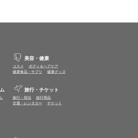
示不具合や機能がご利用いただけない場合があり
、動作や表示が正しく行われない可能性がありま
vaScriptが使用できる環境でご利用ください。
ポイントまたは表示ポイント数をプレミアムポイ
美容・健康
コスメ
ボディ＆ヘアケア
ます。
健康食品・サプリ
健康グッズ
場合があります。ポイント付与時期はショップご
につきましては表示ポイント数と付与ポイント数
ム
旅行・チケット
イントは付きません。
ム
旅行・宿泊
旅行用品
象とならない場合があります。
交通・レンタカー
チケット
せん。
ールから再度ショップへアクセスしてください。
ます。
になる場合があります。各ショップからご注文後