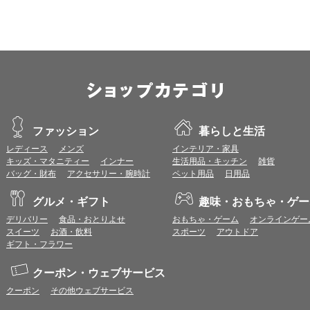
※上記環境範囲内であっても、ブラウザとOSの組み合わせにより、 一部表
ます。
※推奨以外のブラウザや、推奨以前のバージョンのブラウザをご利用の場合
すので、推奨ブラウザでのご利用をお願いいたします。
＜CookieやJavaScriptについて＞
本サービスではCookieとJavaScriptの機能を使用している為、CookieとJa
ポイント付与につきまして
ワールドプレゼントのポイント通常1倍分に加え、上乗せとなる1〜19倍分の
ファッション
暮らしと生活
ントとして付与いたします。
レディース
メンズ
インテリア・家具
プレミアムポイント付与の対象は、商品代金のみ（税・送料等を除く）となり
キッズ・マタニティー
インナー
生活用品・キッチン
雑貨
プレミアムポイントの付与予定時期は、カードご利用代金のご請求月と異なる
バッグ・財布
アクセサリー・腕時計
ペット用品
日用品
とに異なりますので、各ショップのショップ詳細ページにてご確認ください。
200円のご利用につき1ポイントとして計算されるため、一部の法人カード等
グルメ・ギフト
趣味・おもちゃ・ゲー
が異なる場合があります。
対象サイトにアクセス後、カード決済前に別サイトにアクセスした場合は、ポ
デリバリー
食品・おとりよせ
おもちゃ・ゲーム
オンラインゲー
商品購入後、購入内容等に変更があった場合は、プレミアムポイント付与の対
スイーツ
お酒・飲料
スポーツ
アウトドア
商品をキャンセル・返品した場合は、プレミアムポイント付与の対象となりま
ギフト・フラワー
同一ショップで複数回ご利用される場合は、1回のご利用ごとにポイントUPモ
プレミアムポイントはワールドプレゼントのポイントとして景品等に交換でき
クーポン・ウェブサービス
一部対象外となるサービスがあります。
クーポン
その他ウェブサービス
ワールドプレゼントのお問合せの際は各ショップが発行する注文番号等が必要
に届く注文番号等の記載のあるメールを必ず保管してください。