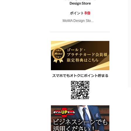
8
ポイント
倍
MoMA Design Sto...