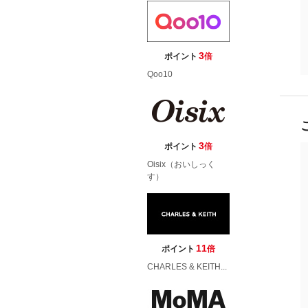
3
ポイント
倍
Qoo10
3
ポイント
倍
Oisix（おいしっく
す）
11
ポイント
倍
CHARLES & KEITH...