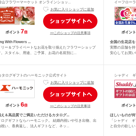
青山フラワーマーケット オンラインショッ...
イーフローラ
お気に入りショップに追加
7
ポイント
倍
ポイント
>>このショップの注意事項
ing With Flowers ...
全国の生花店を
イリー＆プライベートなお花を取り揃えたフラワーショップ
実際の店舗を持
す。スタイル、用途、ご予算、お花の名前別に...
安心してお買い
カタログギフトのハーモニック公式サイト
シャディ ギ
お気に入りショップに追加
6
ポイント
倍
ポイント
>>このショップの注意事項
揃え＆高品質でご満足いただけるカタログ...
ほしいものが何
タログギフトならハーモニック。 結婚内祝いや引き出物、出
「シャディ ギ
内祝い、香典返し、法人ギフトなど、ネッ...
と自分の欲しい