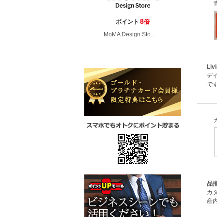
8
ポイント
倍
MoMA Design Sto...
Liv
デ
で
品
カ
産