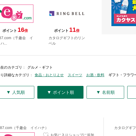
16
11
ポイント
倍
ポイント
倍
87.com（千趣会 イ
カタログギフトのリン
ハ...
ベル
現在のカテゴリ
：
グルメ・ギフト
より詳細なカテゴリ
：
食品・おとりよせ
スイーツ
お酒・飲料
ギフト・フラワ
▼
▼
▼
人気順
ポイント順
名前順
e87.com（千趣会 イイハナ）
カタログギフ
お気に入りショップに追加