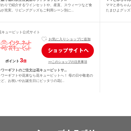
替わりで紹介するワインセットや、産直、スウィーツなど食
ママと赤ちゃん
品が充実。リビンググッズもご利用シーン別に...
たまひよグッズを
花キューピット公式サイト
お気に入りショップに追加
3
ポイント
倍
>>このショップの注意事項
ラワーギフトのご注文は花キューピットサ...
ラワーギフトや花束なら花キューピットへ！ 母の日や敬老の
ど、お祝いやお誕生日にピッタリの花(...