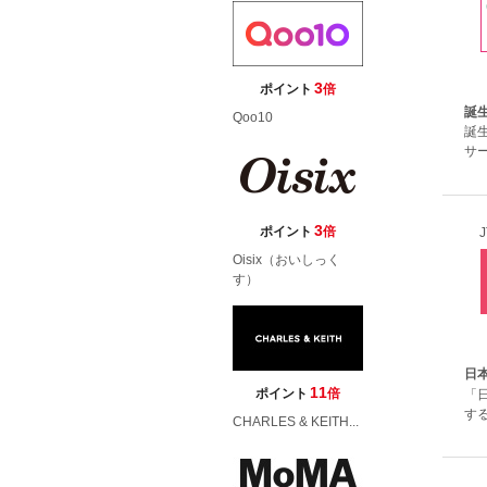
3
ポイント
倍
誕
Qoo10
誕
サ
3
ポイント
倍
J
Oisix（おいしっく
す）
日
11
ポイント
倍
「
す
CHARLES & KEITH...