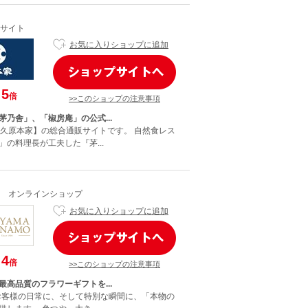
サイト
お気に入りショップに追加
5
倍
>>このショップの注意事項
茅乃舎」、「椒房庵」の公式...
【久原本家】の総合通販サイトです。 自然食レス
の料理長が工夫した『茅...
 オンラインショップ
お気に入りショップに追加
4
倍
>>このショップの注意事項
最高品質のフラワーギフトを...
。お客様の日常に、そして特別な瞬間に、「本物の