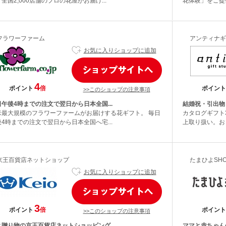
全国2,000店舗のプロの花屋がお届け...
花体験」をご提供
フラワーファーム
アンティナギ
お気に入りショップに追加
4
ポイント
倍
ポイント
>>このショップの注意事項
日午後4時までの注文で翌日から日本全国...
結婚祝・引出物
米最大規模のフラワーファームがお届けする花ギフト。 毎日
カタログギフト3
後4時までの注文で翌日から日本全国へ宅...
上取り扱い。おし
京王百貨店ネットショップ
たまひよSHO
お気に入りショップに追加
3
ポイント
倍
ポイント
>>このショップの注意事項
と贈り物の京王百貨店ネットショッピング...
ママと赤ちゃんの