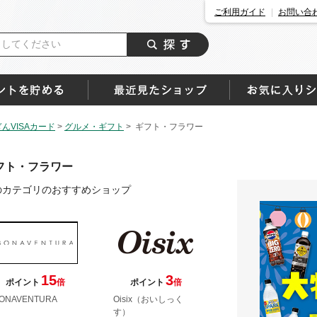
ご利用ガイド
お問い合
んVISAカード
>
グルメ・ギフト
>
ギフト・フラワー
フト・フラワー
のカテゴリのおすすめショップ
15
3
ポイント
倍
ポイント
倍
ONAVENTURA
Oisix（おいしっく
す）