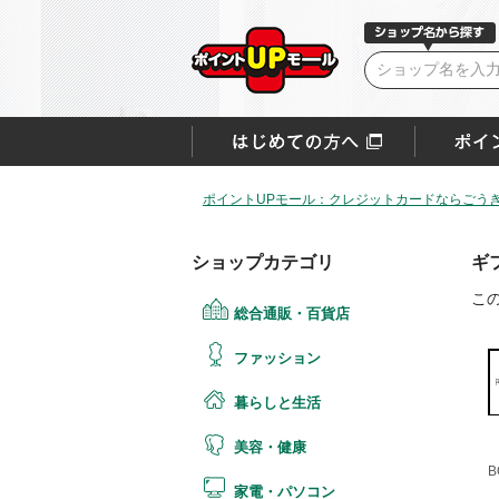
ポイントUPモール：クレジットカードならごうぎ
ショップカテゴリ
ギ
こ
総合通販・百貨店
ファッション
暮らしと生活
美容・健康
B
家電・パソコン