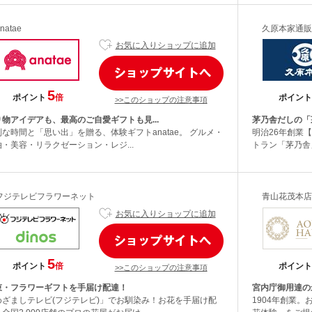
natae
久原本家通販
お気に入りショップに追加
5
ポイント
倍
ポイント
>>このショップの注意事項
り物アイデアも、最高のご自愛ギフトも見...
茅乃舎だしの「
別な時間と「思い出」を贈る、体験ギフトanatae。 グルメ・
明治26年創業
泊・美容・リラクゼーション・レジ...
トラン「茅乃舎」
フジテレビフラワーネット
青山花茂本店
お気に入りショップに追加
5
ポイント
倍
ポイント
>>このショップの注意事項
束・フラワーギフトを手届け配達！
宮内庁御用達の
めざましテレビ(フジテレビ)」でお馴染み！お花を手届け配
1904年創業