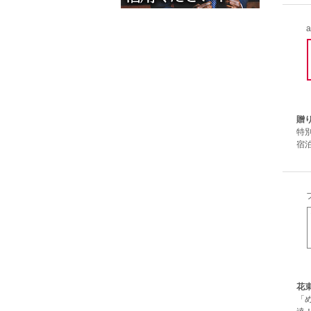
a
贈
特
宿
花
「