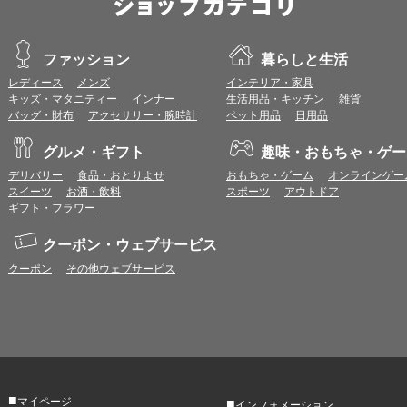
ファッション
暮らしと生活
レディース
メンズ
インテリア・家具
キッズ・マタニティー
インナー
生活用品・キッチン
雑貨
バッグ・財布
アクセサリー・腕時計
ペット用品
日用品
グルメ・ギフト
趣味・おもちゃ・ゲー
デリバリー
食品・おとりよせ
おもちゃ・ゲーム
オンラインゲー
スイーツ
お酒・飲料
スポーツ
アウトドア
ギフト・フラワー
クーポン・ウェブサービス
クーポン
その他ウェブサービス
■
マイページ
■
インフォメーション