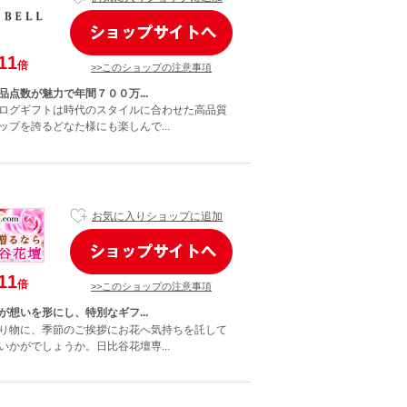
11
倍
>>このショップの注意事項
品点数が魅力で年間７００万...
ログギフトは時代のスタイルに合わせた高品質
ップを誇るどなた様にも楽しんで...
お気に入りショップに追加
11
倍
>>このショップの注意事項
が想いを形にし、特別なギフ...
り物に、季節のご挨拶にお花へ気持ちを託して
いかがでしょうか。日比谷花壇専...