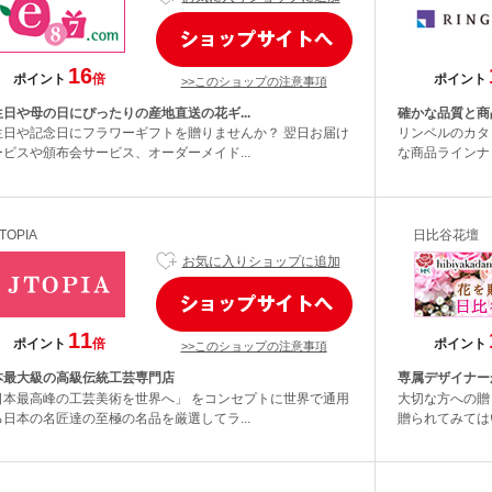
16
ポイント
倍
ポイント
>>このショップの注意事項
生日や母の日にぴったりの産地直送の花ギ...
確かな品質と商
生日や記念日にフラワーギフトを贈りませんか？ 翌日お届け
リンベルのカタ
ービスや頒布会サービス、オーダーメイド...
な商品ラインナ
TOPIA
日比谷花壇
お気に入りショップに追加
11
ポイント
倍
ポイント
>>このショップの注意事項
本最大級の高級伝統工芸専門店
専属デザイナー
日本最高峰の工芸美術を世界へ」 をコンセプトに世界で通用
大切な方への贈
る日本の名匠達の至極の名品を厳選してラ...
贈られてみては