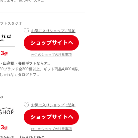
します。 色つや、大き...
フトスタジオ
お気に入りショップに追加
3
倍
>>このショップの注意事項
・出産祝・各種ギフトならア...
0ブランド全300種以上、ギフト商品4,000点以
ゃれなカタログギフ...
P
お気に入りショップに追加
3
倍
>>このショップの注意事項
ための、『たまひよSHO...