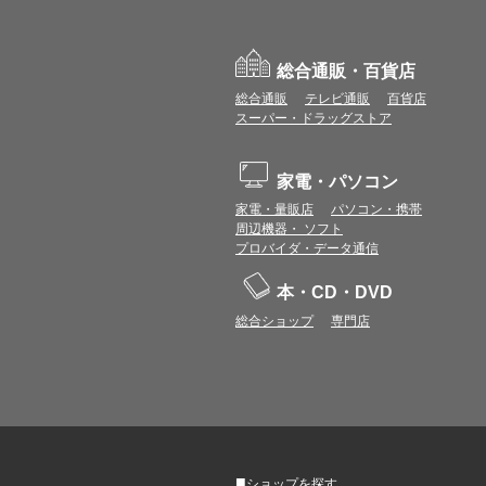
総合通販・百貨店
総合通販
テレビ通販
百貨店
スーパー・ドラッグストア
家電・パソコン
家電・量販店
パソコン・携帯
周辺機器・ ソフト
プロバイダ・データ通信
本・CD・DVD
総合ショップ
専門店
■
ショップを探す