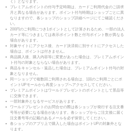
く）となります。
プレミアムポイントの付与予定時期は、カードご利用代金のご請求
月と異なる場合があります。ポイント付与時期はショップごとに異
なりますので、各ショップのショップ詳細ページにてご確認くださ
い。
200円のご利用につき1ポイントとして計算されるため、一部の法人
カード等につきましては表示ポイント数と付与ポイント数が異なる
場合があります。
対象サイトにアクセス後、カード決済前に別サイトにアクセスした
場合は、ポイントは付きません。
商品購入後、購入内容等に変更があった場合は、プレミアムポイン
ト付与の対象とならない場合があります。
商品をキャンセル・返品した場合は、プレミアムポイント付与の対
象となりません。
同一ショップで複数回ご利用される場合は、1回のご利用ごとにポ
イントUPモールから再度ショップへアクセスしてください。
プレミアムポイントはワールドプレゼントのポイントとして景品等
に交換できます。
一部対象外となるサービスがあります。
ワールドプレゼントのお問合せの際は各ショップが発行する注文番
号等が必要になる場合があります。各ショップからご注文後に届く
注文番号等の記載のあるメールを必ず保管してください。
各ショップのアプリ上で購入した場合はポイントUPの対象外とな
ります。