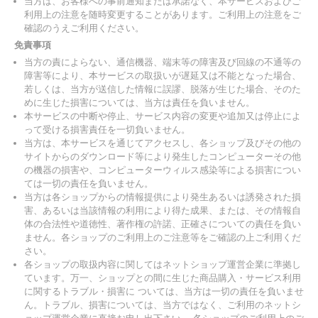
当方は、お客様への事前通知または承諾なく、本サービスおよびご
利用上の注意を随時変更することがあります。ご利用上の注意をご
確認のうえご利用ください。
免責事項
当方の責によらない、通信機器、端末等の障害及び回線の不通等の
障害等により、本サービスの取扱いが遅延又は不能となった場合、
若しくは、当方が送信した情報に誤謬、脱落が生じた場合、そのた
めに生じた損害については、当方は責任を負いません。
本サービスの中断や停止、サービス内容の変更や追加又は停止によ
って受ける損害責任を一切負いません。
当方は、本サービスを通じてアクセスし、各ショップ及びその他の
サイトからのダウンロード等により発生したコンピューターその他
の機器の損害や、コンピューターウィルス感染等による損害につい
ては一切の責任を負いません。
当方は各ショップからの情報提供により発生あるいは誘発された損
害、あるいは当該情報の利用により得た成果、または、その情報自
体の合法性や道徳性、著作権の許諾、正確さについての責任を負い
ません。各ショップのご利用上のご注意等をご確認の上ご利用くだ
さい。
各ショップの取扱内容に関してはネットショップ運営企業に準拠し
ています。万一、ショップとの間に生じた商品購入・サービス利用
に関するトラブル・損害に ついては、当方は一切の責任を負いませ
ん。トラブル、損害については、当方ではなく、ご利用のネットシ