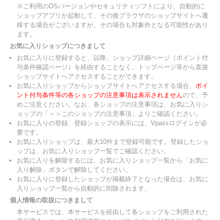
※ご利用のOSバージョンやセキュリティソフトにより、自動的に
ショップアプリが起動して、その後ブラウザのショップサイトへ遷
移する場合がございますが、その場合も対象外となる可能性があり
ます。
お気に入りショップにつきまして
お気に入りに登録すると、以降、ショップ詳細ページ（ポイント付
与条件確認ページ）を経由することなく、トップページ等から直接
ショップサイトへアクセスすることができます。
お気に入りショップからショップサイトへアクセスする場合、
ポイ
ント付与条件等の各ショップの注意事項は表示されません
ので、予
めご注意ください。なお、各ショップの注意事項は、お気に入りシ
ョップの「＞＞このショップの注意事項」よりご確認ください。
お気に入りの登録、登録ショップの表示には、Vpassログインが必
要です。
お気に入りショップは、最大10件まで登録可能です。登録したショ
ップは、お気に入りショップ一覧でご確認ください。
お気に入りを解除するには、お気に入りショップ一覧から「お気に
入り解除」ボタンで解除してください。
お気に入りに登録したショップが掲載終了となった場合は、お気に
入りショップ一覧から自動的に削除されます。
個人情報の取扱につきまして
本サービスでは、本サービスを経由して各ショップをご利用された