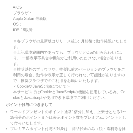
■iOS
ブラウザ：
Apple Safari 最新版
OS：
iOS 18以降
※各ブラウザの最新版はリリース後1ヶ月前後で動作確認いたしま
す。
※上記環境範囲内であっても、ブラウザとOSの組み合わせによ
り、 一部表示不具合や機能がご利用いただけない場合がありま
す。
※推奨以外のブラウザや、推奨以前のバージョンのブラウザをご
利用の場合、動作や表示が正しく行われない可能性がありますの
で、推奨ブラウザでのご利用をお願いいたします。
＜CookieやJavaScriptについて＞
本サービスではCookieとJavaScriptの機能を使用している為、Co
okieとJavaScriptが使用できる環境でご利用ください。
ポイント付与につきまして
ワールドプレゼントのポイント通常1倍分に加え、上乗せとなる1〜
19倍分のポイントまたは表示ポイント数をプレミアムポイントとし
て付与いたします。
プレミアムポイント付与の対象は、商品代金のみ（税・送料等を除