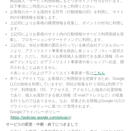
商品購入・サービス利用情報にもとづきポイント付与を行います。
以下事項にご同意の上サービスをご利用ください。
お客様のカードを識別する符号（行動情報のID）を利用し、サイト
内の行動情報を収集します。
上記IDによりお客様の購買情報を収集し、ポイントの付与に利用し
ます。
上記IDによりお客様のサイト内の行動情報やサービス利用実績を収
集し、プロモーションやマーケティングに利用します。
上記IDは、当社が業務の委託を行っている株式会社デジタルガレー
ジより、アフィリエイト事業者を経由し各ショップ（※）へ提供さ
れます。ただし、当社よりお客様個人を識別できる個人情報（E-m
ailアドレスなど）がアフィリエイト事業者や各ショップへ伝送、開
示されることはありません。
※各ショップおよびアフィリエイト事業者一覧は
こちら
本ウェブサイトでは、お客様のご利用状況を把握するため、Google
LLCの技術を利用していますが、同社が収集を行う項目は利用ブラ
ウザ、利用端末、OS、アクセス元、アクセスした端末の位置情報
であり、個人を識別できる個人情報（E-mailアドレスなど）の収集
を行うものではありません。なお、収集される情報はGoogle LLCの
プライバシーポリシーに基づいて管理されます。
Googleプライバシーポリシー
(
https://policies.google.com/privacy
)
サービスの変更・中断・終了につきまして