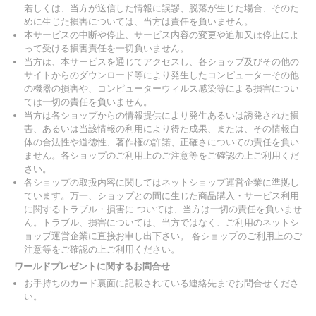
若しくは、当方が送信した情報に誤謬、脱落が生じた場合、そのた
めに生じた損害については、当方は責任を負いません。
本サービスの中断や停止、サービス内容の変更や追加又は停止によ
って受ける損害責任を一切負いません。
当方は、本サービスを通じてアクセスし、各ショップ及びその他の
サイトからのダウンロード等により発生したコンピューターその他
の機器の損害や、コンピューターウィルス感染等による損害につい
ては一切の責任を負いません。
当方は各ショップからの情報提供により発生あるいは誘発された損
害、あるいは当該情報の利用により得た成果、または、その情報自
体の合法性や道徳性、著作権の許諾、正確さについての責任を負い
ません。各ショップのご利用上のご注意等をご確認の上ご利用くだ
さい。
各ショップの取扱内容に関してはネットショップ運営企業に準拠し
ています。万一、ショップとの間に生じた商品購入・サービス利用
に関するトラブル・損害に ついては、当方は一切の責任を負いませ
ん。トラブル、損害については、当方ではなく、ご利用のネットシ
ョップ運営企業に直接お申し出下さい。 各ショップのご利用上のご
注意等をご確認の上ご利用ください。
ワールドプレゼントに関するお問合せ
お手持ちのカード裏面に記載されている連絡先までお問合せくださ
い。