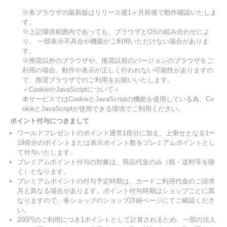
※各ブラウザの最新版はリリース後1ヶ月前後で動作確認いたしま
す。
※上記環境範囲内であっても、ブラウザとOSの組み合わせによ
り、 一部表示不具合や機能がご利用いただけない場合がありま
す。
※推奨以外のブラウザや、推奨以前のバージョンのブラウザをご
利用の場合、動作や表示が正しく行われない可能性がありますの
で、推奨ブラウザでのご利用をお願いいたします。
＜CookieやJavaScriptについて＞
本サービスではCookieとJavaScriptの機能を使用している為、Co
okieとJavaScriptが使用できる環境でご利用ください。
ポイント付与につきまして
ワールドプレゼントのポイント通常1倍分に加え、上乗せとなる1〜
19倍分のポイントまたは表示ポイント数をプレミアムポイントとし
て付与いたします。
プレミアムポイント付与の対象は、商品代金のみ（税・送料等を除
く）となります。
プレミアムポイントの付与予定時期は、カードご利用代金のご請求
月と異なる場合があります。ポイント付与時期はショップごとに異
なりますので、各ショップのショップ詳細ページにてご確認くださ
い。
200円のご利用につき1ポイントとして計算されるため、一部の法人