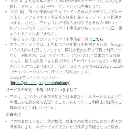
上記IDによりお客様のサイト内の行動情報やサービス利用実績を収
集し、プロモーションやマーケティングに利用します。
上記IDは、当社が業務の委託を行っている株式会社デジタルガレー
ジより、アフィリエイト事業者を経由し各ショップ（※）へ提供さ
れます。ただし、当社よりお客様個人を識別できる個人情報（E-m
ailアドレスなど）がアフィリエイト事業者や各ショップへ伝送、開
示されることはありません。
※各ショップおよびアフィリエイト事業者一覧は
こちら
本ウェブサイトでは、お客様のご利用状況を把握するため、Google
LLCの技術を利用していますが、同社が収集を行う項目は利用ブラ
ウザ、利用端末、OS、アクセス元、アクセスした端末の位置情報
であり、個人を識別できる個人情報（E-mailアドレスなど）の収集
を行うものではありません。なお、収集される情報はGoogle LLCの
プライバシーポリシーに基づいて管理されます。
Googleプライバシーポリシー
(
https://policies.google.com/privacy
)
サービスの変更・中断・終了につきまして
当方は、お客様への事前通知または承諾なく、本サービスおよびご
利用上の注意を随時変更することがあります。ご利用上の注意をご
確認のうえご利用ください。
免責事項
当方の責によらない、通信機器、端末等の障害及び回線の不通等の
障害等により、本サービスの取扱いが遅延又は不能となった場合、