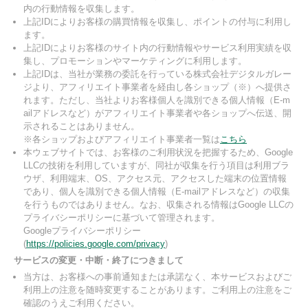
内の行動情報を収集します。
上記IDによりお客様の購買情報を収集し、ポイントの付与に利用し
ます。
上記IDによりお客様のサイト内の行動情報やサービス利用実績を収
集し、プロモーションやマーケティングに利用します。
上記IDは、当社が業務の委託を行っている株式会社デジタルガレー
ジより、アフィリエイト事業者を経由し各ショップ（※）へ提供さ
れます。ただし、当社よりお客様個人を識別できる個人情報（E-m
ailアドレスなど）がアフィリエイト事業者や各ショップへ伝送、開
示されることはありません。
※各ショップおよびアフィリエイト事業者一覧は
こちら
本ウェブサイトでは、お客様のご利用状況を把握するため、Google
LLCの技術を利用していますが、同社が収集を行う項目は利用ブラ
ウザ、利用端末、OS、アクセス元、アクセスした端末の位置情報
であり、個人を識別できる個人情報（E-mailアドレスなど）の収集
を行うものではありません。なお、収集される情報はGoogle LLCの
プライバシーポリシーに基づいて管理されます。
Googleプライバシーポリシー
(
https://policies.google.com/privacy
)
サービスの変更・中断・終了につきまして
当方は、お客様への事前通知または承諾なく、本サービスおよびご
利用上の注意を随時変更することがあります。ご利用上の注意をご
確認のうえご利用ください。