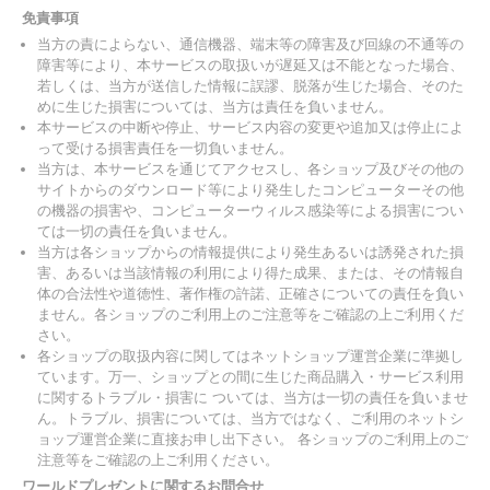
免責事項
当方の責によらない、通信機器、端末等の障害及び回線の不通等の
障害等により、本サービスの取扱いが遅延又は不能となった場合、
若しくは、当方が送信した情報に誤謬、脱落が生じた場合、そのた
めに生じた損害については、当方は責任を負いません。
本サービスの中断や停止、サービス内容の変更や追加又は停止によ
って受ける損害責任を一切負いません。
当方は、本サービスを通じてアクセスし、各ショップ及びその他の
サイトからのダウンロード等により発生したコンピューターその他
の機器の損害や、コンピューターウィルス感染等による損害につい
ては一切の責任を負いません。
当方は各ショップからの情報提供により発生あるいは誘発された損
害、あるいは当該情報の利用により得た成果、または、その情報自
体の合法性や道徳性、著作権の許諾、正確さについての責任を負い
ません。各ショップのご利用上のご注意等をご確認の上ご利用くだ
さい。
各ショップの取扱内容に関してはネットショップ運営企業に準拠し
ています。万一、ショップとの間に生じた商品購入・サービス利用
に関するトラブル・損害に ついては、当方は一切の責任を負いませ
ん。トラブル、損害については、当方ではなく、ご利用のネットシ
ョップ運営企業に直接お申し出下さい。 各ショップのご利用上のご
注意等をご確認の上ご利用ください。
ワールドプレゼントに関するお問合せ