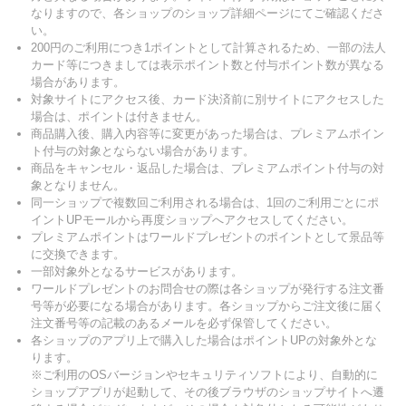
なりますので、各ショップのショップ詳細ページにてご確認くださ
い。
200円のご利用につき1ポイントとして計算されるため、一部の法人
カード等につきましては表示ポイント数と付与ポイント数が異なる
場合があります。
対象サイトにアクセス後、カード決済前に別サイトにアクセスした
場合は、ポイントは付きません。
商品購入後、購入内容等に変更があった場合は、プレミアムポイン
ト付与の対象とならない場合があります。
商品をキャンセル・返品した場合は、プレミアムポイント付与の対
象となりません。
同一ショップで複数回ご利用される場合は、1回のご利用ごとにポ
イントUPモールから再度ショップへアクセスしてください。
プレミアムポイントはワールドプレゼントのポイントとして景品等
に交換できます。
一部対象外となるサービスがあります。
ワールドプレゼントのお問合せの際は各ショップが発行する注文番
号等が必要になる場合があります。各ショップからご注文後に届く
注文番号等の記載のあるメールを必ず保管してください。
各ショップのアプリ上で購入した場合はポイントUPの対象外とな
ります。
※ご利用のOSバージョンやセキュリティソフトにより、自動的に
ショップアプリが起動して、その後ブラウザのショップサイトへ遷