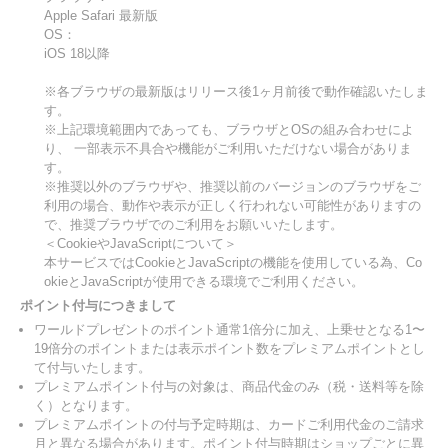
Apple Safari 最新版
OS：
iOS 18以降
※各ブラウザの最新版はリリース後1ヶ月前後で動作確認いたしま
す。
※上記環境範囲内であっても、ブラウザとOSの組み合わせによ
り、 一部表示不具合や機能がご利用いただけない場合がありま
す。
※推奨以外のブラウザや、推奨以前のバージョンのブラウザをご
利用の場合、動作や表示が正しく行われない可能性がありますの
で、推奨ブラウザでのご利用をお願いいたします。
＜CookieやJavaScriptについて＞
本サービスではCookieとJavaScriptの機能を使用している為、Co
okieとJavaScriptが使用できる環境でご利用ください。
ポイント付与につきまして
ワールドプレゼントのポイント通常1倍分に加え、上乗せとなる1〜
19倍分のポイントまたは表示ポイント数をプレミアムポイントとし
て付与いたします。
プレミアムポイント付与の対象は、商品代金のみ（税・送料等を除
く）となります。
プレミアムポイントの付与予定時期は、カードご利用代金のご請求
月と異なる場合があります。ポイント付与時期はショップごとに異