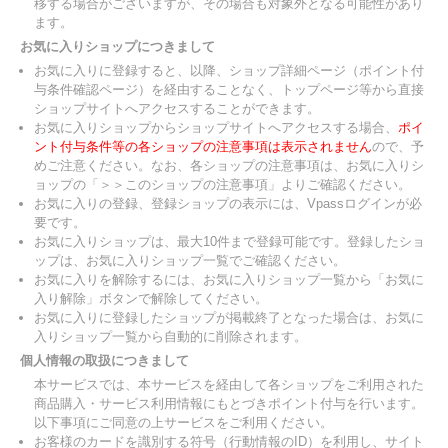
移する場合がございますが、その場合も対象外となる可能性があり
ます。
お気に入りショップにつきまして
お気に入りに登録すると、以降、ショップ詳細ページ（ポイント付
与条件確認ページ）を経由することなく、トップページ等から直接
ショップサイトへアクセスすることができます。
お気に入りショップからショップサイトへアクセスする場合、
ポイ
ント付与条件等の各ショップの注意事項は表示されません
ので、予
めご注意ください。なお、各ショップの注意事項は、お気に入りシ
ョップの「＞＞このショップの注意事項」よりご確認ください。
お気に入りの登録、登録ショップの表示には、Vpassログインが必
要です。
お気に入りショップは、最大10件まで登録可能です。登録したショ
ップは、お気に入りショップ一覧でご確認ください。
お気に入りを解除するには、お気に入りショップ一覧から「お気に
入り解除」ボタンで解除してください。
お気に入りに登録したショップが掲載終了となった場合は、お気に
入りショップ一覧から自動的に削除されます。
個人情報の取扱につきまして
本サービスでは、本サービスを経由して各ショップをご利用された
商品購入・サービス利用情報にもとづきポイント付与を行います。
以下事項にご同意の上サービスをご利用ください。
お客様のカードを識別する符号（行動情報のID）を利用し、サイト