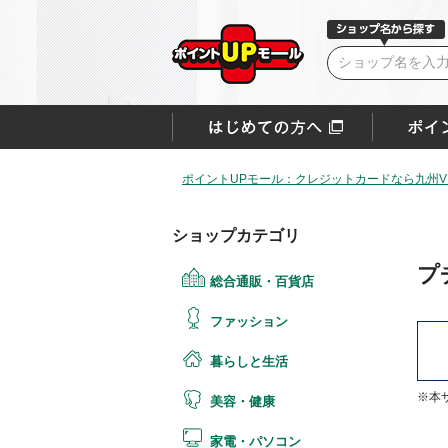
ポイントUPモール：クレジットカードなら九州VI
ショップカテゴリ
プ
総合通販・百貨店
ファッション
暮らしと生活
※本
美容・健康
家電・パソコン