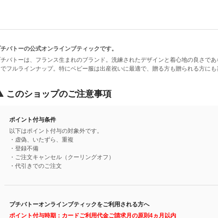
プチバトーの公式オンラインブティックです。
プチバトーは、フランス生まれのブランド。洗練されたデザインと着心地の良さであ
までフルラインナップ。特にベビー服は出産祝いに最適で、贈る方も贈られる方にも
このショップのご注意事項
ポイント付与条件
以下はポイント付与の対象外です。
・虚偽、いたずら、重複
・登録不備
・ご注文キャンセル（クーリングオフ）
・代引きでのご注文
プチバトーオンラインブティックをご利用される方へ
ポイント付与時期：カードご利用代金ご請求月の原則4ヵ月以内