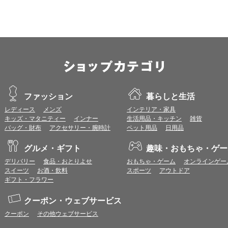
すので、推奨ブラウザでのご利用をお願いいたします。
＜CookieやJavaScriptについて＞
本サービスではCookieとJavaScriptの機能を使用している為、CookieとJa
ポイント付与につきまして
ワールドプレゼントのポイント通常1倍分に加え、上乗せとなる1〜19倍分の
ントとして付与いたします。
プレミアムポイント付与の対象は、商品代金のみ（税・送料等を除く）となり
プレミアムポイントの付与予定時期は、カードご利用代金のご請求月と異なる
ファッション
暮らしと生活
とに異なりますので、各ショップのショップ詳細ページにてご確認ください。
レディース
メンズ
インテリア・家具
200円のご利用につき1ポイントとして計算されるため、一部の法人カード等
キッズ・マタニティー
インナー
生活用品・キッチン
雑貨
が異なる場合があります。
バッグ・財布
アクセサリー・腕時計
ペット用品
日用品
対象サイトにアクセス後、カード決済前に別サイトにアクセスした場合は、ポ
商品購入後、購入内容等に変更があった場合は、プレミアムポイント付与の対
グルメ・ギフト
趣味・おもちゃ・ゲー
商品をキャンセル・返品した場合は、プレミアムポイント付与の対象となりま
同一ショップで複数回ご利用される場合は、1回のご利用ごとにポイントUPモ
デリバリー
食品・おとりよせ
おもちゃ・ゲーム
オンラインゲー
プレミアムポイントはワールドプレゼントのポイントとして景品等に交換でき
スイーツ
お酒・飲料
スポーツ
アウトドア
一部対象外となるサービスがあります。
ギフト・フラワー
ワールドプレゼントのお問合せの際は各ショップが発行する注文番号等が必要
に届く注文番号等の記載のあるメールを必ず保管してください。
クーポン・ウェブサービス
各ショップのアプリ上で購入した場合はポイントUPの対象外となります。
クーポン
その他ウェブサービス
※ご利用のOSバージョンやセキュリティソフトにより、自動的にショップアプ
トへ遷移する場合がございますが、その場合も対象外となる可能性があります