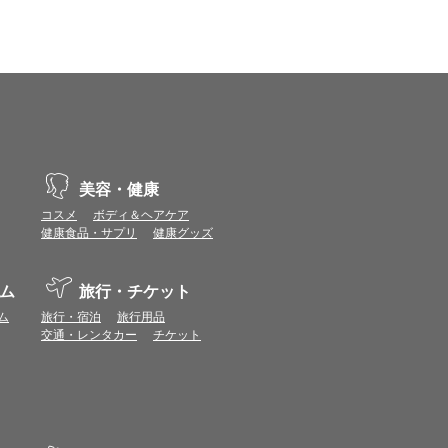
vaScriptが使用できる環境でご利用ください。
ポイントまたは表示ポイント数をプレミアムポイ
ます。
場合があります。ポイント付与時期はショップご
美容・健康
コスメ
ボディ＆ヘアケア
につきましては表示ポイント数と付与ポイント数
健康食品・サプリ
健康グッズ
イントは付きません。
象とならない場合があります。
ム
旅行・チケット
せん。
ールから再度ショップへアクセスしてください。
ム
旅行・宿泊
旅行用品
ます。
交通・レンタカー
チケット
になる場合があります。各ショップからご注文後
リが起動して、その後ブラウザのショップサイ
。