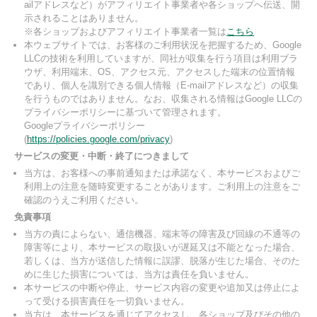
ailアドレスなど）がアフィリエイト事業者や各ショップへ伝送、開
示されることはありません。
※各ショップおよびアフィリエイト事業者一覧は
こちら
本ウェブサイトでは、お客様のご利用状況を把握するため、Google
LLCの技術を利用していますが、同社が収集を行う項目は利用ブラ
ウザ、利用端末、OS、アクセス元、アクセスした端末の位置情報
であり、個人を識別できる個人情報（E-mailアドレスなど）の収集
を行うものではありません。なお、収集される情報はGoogle LLCの
プライバシーポリシーに基づいて管理されます。
Googleプライバシーポリシー
(
https://policies.google.com/privacy
)
サービスの変更・中断・終了につきまして
当方は、お客様への事前通知または承諾なく、本サービスおよびご
利用上の注意を随時変更することがあります。ご利用上の注意をご
確認のうえご利用ください。
免責事項
当方の責によらない、通信機器、端末等の障害及び回線の不通等の
障害等により、本サービスの取扱いが遅延又は不能となった場合、
若しくは、当方が送信した情報に誤謬、脱落が生じた場合、そのた
めに生じた損害については、当方は責任を負いません。
本サービスの中断や停止、サービス内容の変更や追加又は停止によ
って受ける損害責任を一切負いません。
当方は、本サービスを通じてアクセスし、各ショップ及びその他の