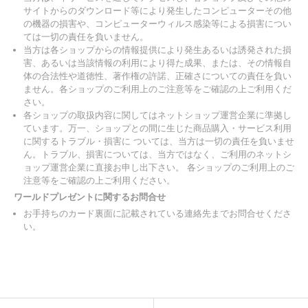
サイトからのダウンロード等により発生したコンピューターその他
の機器の損害や、コンピューターウィルス感染等による損害につい
ては一切の責任を負いません。
当方は各ショップからの情報提供により発生あるいは誘発された損
害、あるいは当該情報の利用により得た成果、または、その情報自
体の合法性や道徳性、著作権の許諾、正確さについての責任を負い
ません。各ショップのご利用上のご注意等をご確認の上ご利用くだ
さい。
各ショップの取扱内容に関してはネットショップ運営企業に準拠し
ています。万一、ショップとの間に生じた商品購入・サービス利用
に関するトラブル・損害に ついては、当方は一切の責任を負いませ
ん。トラブル、損害については、当方ではなく、ご利用のネットシ
ョップ運営企業に直接お申し出下さい。 各ショップのご利用上のご
注意等をご確認の上ご利用ください。
ワールドプレゼントに関するお問合せ
お手持ちのカード裏面に記載されている連絡先までお問合せくださ
い。