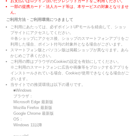
お支払いはログイン頂いたクレジットカードをご利用ください。
一部の提携カード・法人カード等は、本サービスの対象となりませ
ん。
ご利用方法・ご利用環境につきまして
ご利用にあたっては、必ずポイントUPモールを経由して、ショッ
プサイトにアクセスしてください。
※各ショップにアクセス後、ショップのスマートフォンアプリをご
利用した場合、ポイント付与の対象外となる場合がございます。
スマートフォン版とパソコン版は掲載ショップが異なります。あら
かじめご了承ください。
ご利用の際はブラウザのCookieの設定を有効にしてください。
※ご利用のスマートフォンに広告や画像等をブロックするアプリを
インストールされている場合、Cookieが使用できなくなる場合がご
ざいます。
当サイトでの推奨環境は以下の通りです。
■Windows
ブラウザ：
Microsoft Edge 最新版
Mozilla Firefox 最新版
Google Chrome 最新版
OS：
Windows 11以降