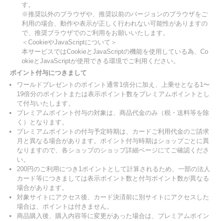
す。
※推奨以外のブラウザや、推奨以前のバージョンのブラウザをご
利用の場合、動作や表示が正しく行われない可能性がありますの
で、推奨ブラウザでのご利用をお願いいたします。
＜CookieやJavaScriptについて＞
本サービスではCookieとJavaScriptの機能を使用している為、Co
okieとJavaScriptが使用できる環境でご利用ください。
ポイント付与につきまして
ワールドプレゼントのポイント通常1倍分に加え、上乗せとなる1〜
19倍分のポイントまたは表示ポイント数をプレミアムポイントとし
て付与いたします。
プレミアムポイント付与の対象は、商品代金のみ（税・送料等を除
く）となります。
プレミアムポイントの付与予定時期は、カードご利用代金のご請求
月と異なる場合があります。ポイント付与時期はショップごとに異
なりますので、各ショップのショップ詳細ページにてご確認くださ
い。
200円のご利用につき1ポイントとして計算されるため、一部の法人
カード等につきましては表示ポイント数と付与ポイント数が異なる
場合があります。
対象サイトにアクセス後、カード決済前に別サイトにアクセスした
場合は、ポイントは付きません。
商品購入後、購入内容等に変更があった場合は、プレミアムポイン