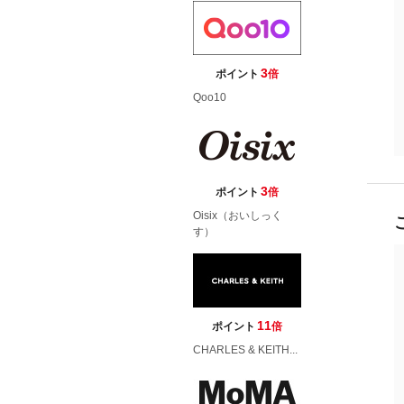
3
ポイント
倍
Qoo10
3
ポイント
倍
Oisix（おいしっく
す）
11
ポイント
倍
CHARLES & KEITH...