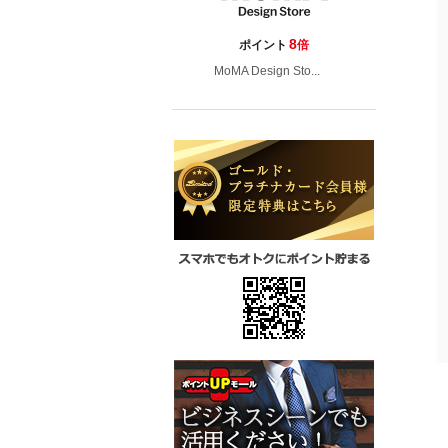
8
ポイント
倍
MoMA Design Sto...