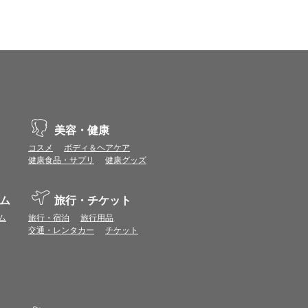
示不具合や機能がご利用いただけない場合があり
、動作や表示が正しく行われない可能性がありま
美容・健康
vaScriptが使用できる環境でご利用ください。
コスメ
ボディ＆ヘアケア
健康食品・サプリ
健康グッズ
ポイントまたは表示ポイント数をプレミアムポイ
ます。
ム
旅行・チケット
場合があります。ポイント付与時期はショップご
ム
旅行・宿泊
旅行用品
交通・レンタカー
チケット
につきましては表示ポイント数と付与ポイント数
イントは付きません。
象とならない場合があります。
せん。
ールから再度ショップへアクセスしてください。