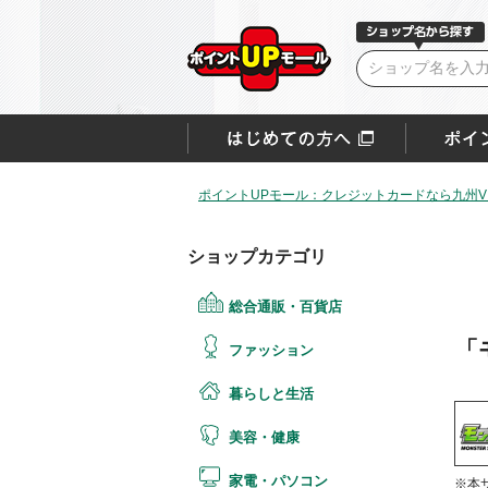
ポイントUPモール：クレジットカードなら九州VI
ショップカテゴリ
総合通販・百貨店
「
ファッション
暮らしと生活
美容・健康
家電・パソコン
※本