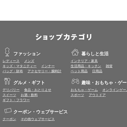
OS：
iOS 18以降
※各ブラウザの最新版はリリース後1ヶ月前後で動作確認いたします。
※上記環境範囲内であっても、ブラウザとOSの組み合わせにより、 一部表
ます。
※推奨以外のブラウザや、推奨以前のバージョンのブラウザをご利用の場合
すので、推奨ブラウザでのご利用をお願いいたします。
＜CookieやJavaScriptについて＞
ファッション
暮らしと生活
本サービスではCookieとJavaScriptの機能を使用している為、CookieとJa
レディース
メンズ
インテリア・家具
ポイント付与につきまして
キッズ・マタニティー
インナー
生活用品・キッチン
雑貨
ワールドプレゼントのポイント通常1倍分に加え、上乗せとなる1〜19倍分の
バッグ・財布
アクセサリー・腕時計
ペット用品
日用品
ントとして付与いたします。
プレミアムポイント付与の対象は、商品代金のみ（税・送料等を除く）となり
グルメ・ギフト
趣味・おもちゃ・ゲー
プレミアムポイントの付与予定時期は、カードご利用代金のご請求月と異なる
デリバリー
食品・おとりよせ
おもちゃ・ゲーム
オンラインゲー
とに異なりますので、各ショップのショップ詳細ページにてご確認ください。
スイーツ
お酒・飲料
スポーツ
アウトドア
200円のご利用につき1ポイントとして計算されるため、一部の法人カード等
ギフト・フラワー
が異なる場合があります。
対象サイトにアクセス後、カード決済前に別サイトにアクセスした場合は、ポ
クーポン・ウェブサービス
商品購入後、購入内容等に変更があった場合は、プレミアムポイント付与の対
商品をキャンセル・返品した場合は、プレミアムポイント付与の対象となりま
クーポン
その他ウェブサービス
同一ショップで複数回ご利用される場合は、1回のご利用ごとにポイントUPモ