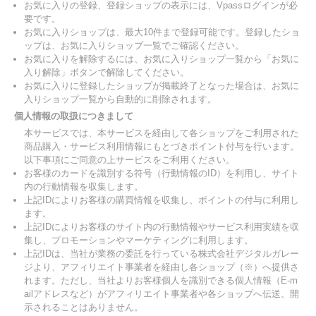
お気に入りの登録、登録ショップの表示には、Vpassログインが必
要です。
お気に入りショップは、最大10件まで登録可能です。登録したショ
ップは、お気に入りショップ一覧でご確認ください。
お気に入りを解除するには、お気に入りショップ一覧から「お気に
入り解除」ボタンで解除してください。
お気に入りに登録したショップが掲載終了となった場合は、お気に
入りショップ一覧から自動的に削除されます。
個人情報の取扱につきまして
本サービスでは、本サービスを経由して各ショップをご利用された
商品購入・サービス利用情報にもとづきポイント付与を行います。
以下事項にご同意の上サービスをご利用ください。
お客様のカードを識別する符号（行動情報のID）を利用し、サイト
内の行動情報を収集します。
上記IDによりお客様の購買情報を収集し、ポイントの付与に利用し
ます。
上記IDによりお客様のサイト内の行動情報やサービス利用実績を収
集し、プロモーションやマーケティングに利用します。
上記IDは、当社が業務の委託を行っている株式会社デジタルガレー
ジより、アフィリエイト事業者を経由し各ショップ（※）へ提供さ
れます。ただし、当社よりお客様個人を識別できる個人情報（E-m
ailアドレスなど）がアフィリエイト事業者や各ショップへ伝送、開
示されることはありません。