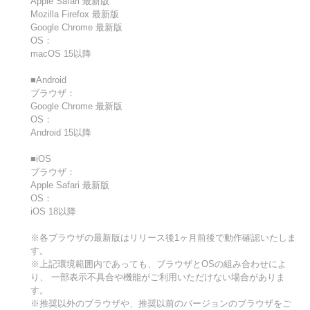
Apple Safari 最新版
Mozilla Firefox 最新版
Google Chrome 最新版
OS：
macOS 15以降
■Android
ブラウザ：
Google Chrome 最新版
OS：
Android 15以降
■iOS
ブラウザ：
Apple Safari 最新版
OS：
iOS 18以降
※各ブラウザの最新版はリリース後1ヶ月前後で動作確認いたしま
す。
※上記環境範囲内であっても、ブラウザとOSの組み合わせによ
り、 一部表示不具合や機能がご利用いただけない場合がありま
す。
※推奨以外のブラウザや、推奨以前のバージョンのブラウザをご