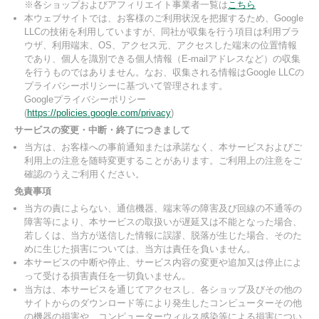
※各ショップおよびアフィリエイト事業者一覧は
こちら
本ウェブサイトでは、お客様のご利用状況を把握するため、Google
LLCの技術を利用していますが、同社が収集を行う項目は利用ブラ
ウザ、利用端末、OS、アクセス元、アクセスした端末の位置情報
であり、個人を識別できる個人情報（E-mailアドレスなど）の収集
を行うものではありません。なお、収集される情報はGoogle LLCの
プライバシーポリシーに基づいて管理されます。
Googleプライバシーポリシー
(
https://policies.google.com/privacy
)
サービスの変更・中断・終了につきまして
当方は、お客様への事前通知または承諾なく、本サービスおよびご
利用上の注意を随時変更することがあります。ご利用上の注意をご
確認のうえご利用ください。
免責事項
当方の責によらない、通信機器、端末等の障害及び回線の不通等の
障害等により、本サービスの取扱いが遅延又は不能となった場合、
若しくは、当方が送信した情報に誤謬、脱落が生じた場合、そのた
めに生じた損害については、当方は責任を負いません。
本サービスの中断や停止、サービス内容の変更や追加又は停止によ
って受ける損害責任を一切負いません。
当方は、本サービスを通じてアクセスし、各ショップ及びその他の
サイトからのダウンロード等により発生したコンピューターその他
の機器の損害や、コンピューターウィルス感染等による損害につい