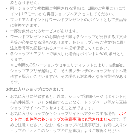
象となりません。
同一ショップで複数回ご利用される場合は、1回のご利用ごとにポ
イントUPモールから再度ショップへアクセスしてください。
プレミアムポイントはワールドプレゼントのポイントとして景品等
に交換できます。
一部対象外となるサービスがあります。
ワールドプレゼントのお問合せの際は各ショップが発行する注文番
号等が必要になる場合があります。各ショップからご注文後に届く
注文番号等の記載のあるメールを必ず保管してください。
各ショップのアプリ上で購入した場合はポイントUPの対象外とな
ります。
※ご利用のOSバージョンやセキュリティソフトにより、自動的に
ショップアプリが起動して、その後ブラウザのショップサイトへ遷
移する場合がございますが、その場合も対象外となる可能性があり
ます。
お気に入りショップにつきまして
お気に入りに登録すると、以降、ショップ詳細ページ（ポイント付
与条件確認ページ）を経由することなく、トップページ等から直接
ショップサイトへアクセスすることができます。
お気に入りショップからショップサイトへアクセスする場合、
ポイ
ント付与条件等の各ショップの注意事項は表示されません
ので、予
めご注意ください。なお、各ショップの注意事項は、お気に入りシ
ョップの「＞＞このショップの注意事項」よりご確認ください。