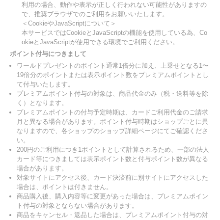
利用の場合、動作や表示が正しく行われない可能性がありますの
で、推奨ブラウザでのご利用をお願いいたします。
＜CookieやJavaScriptについて＞
本サービスではCookieとJavaScriptの機能を使用している為、Co
okieとJavaScriptが使用できる環境でご利用ください。
ポイント付与につきまして
ワールドプレゼントのポイント通常1倍分に加え、上乗せとなる1〜
19倍分のポイントまたは表示ポイント数をプレミアムポイントとし
て付与いたします。
プレミアムポイント付与の対象は、商品代金のみ（税・送料等を除
く）となります。
プレミアムポイントの付与予定時期は、カードご利用代金のご請求
月と異なる場合があります。ポイント付与時期はショップごとに異
なりますので、各ショップのショップ詳細ページにてご確認くださ
い。
200円のご利用につき1ポイントとして計算されるため、一部の法人
カード等につきましては表示ポイント数と付与ポイント数が異なる
場合があります。
対象サイトにアクセス後、カード決済前に別サイトにアクセスした
場合は、ポイントは付きません。
商品購入後、購入内容等に変更があった場合は、プレミアムポイン
ト付与の対象とならない場合があります。
商品をキャンセル・返品した場合は、プレミアムポイント付与の対