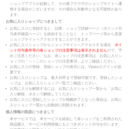
ショップアプリが起動して、その後ブラウザのショップサイトへ遷
移する場合がございますが、その場合も対象外となる可能性があり
ます。
お気に入りショップにつきまして
お気に入りに登録すると、以降、ショップ詳細ページ（ポイント付
与条件確認ページ）を経由することなく、トップページ等から直接
ショップサイトへアクセスすることができます。
お気に入りショップからショップサイトへアクセスする場合、
ポイ
ント付与条件等の各ショップの注意事項は表示されません
ので、予
めご注意ください。なお、各ショップの注意事項は、お気に入りシ
ョップの「＞＞このショップの注意事項」よりご確認ください。
お気に入りの登録、登録ショップの表示には、Vpassログインが必
要です。
お気に入りショップは、最大10件まで登録可能です。登録したショ
ップは、お気に入りショップ一覧でご確認ください。
お気に入りを解除するには、お気に入りショップ一覧から「お気に
入り解除」ボタンで解除してください。
お気に入りに登録したショップが掲載終了となった場合は、お気に
入りショップ一覧から自動的に削除されます。
個人情報の取扱につきまして
本サービスでは、本サービスを経由して各ショップをご利用された
商品購入・サービス利用情報にもとづきポイント付与を行います。