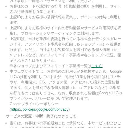
以下事項にご同意の上サービスをご利用ください。
お客様のカードを識別する符号（行動情報のID）を利用し、サイト
内の行動情報を収集します。
上記IDによりお客様の購買情報を収集し、ポイントの付与に利用し
ます。
上記IDによりお客様のサイト内の行動情報やサービス利用実績を収
集し、プロモーションやマーケティングに利用します。
上記IDは、当社が業務の委託を行っている株式会社デジタルガレー
ジより、アフィリエイト事業者を経由し各ショップ（※）へ提供さ
れます。ただし、当社よりお客様個人を識別できる個人情報（E-m
ailアドレスなど）がアフィリエイト事業者や各ショップへ伝送、開
示されることはありません。
※各ショップおよびアフィリエイト事業者一覧は
こちら
本ウェブサイトでは、お客様のご利用状況を把握するため、Google
LLCの技術を利用していますが、同社が収集を行う項目は利用ブラ
ウザ、利用端末、OS、アクセス元、アクセスした端末の位置情報
であり、個人を識別できる個人情報（E-mailアドレスなど）の収集
を行うものではありません。なお、収集される情報はGoogle LLCの
プライバシーポリシーに基づいて管理されます。
Googleプライバシーポリシー
(
https://policies.google.com/privacy
)
サービスの変更・中断・終了につきまして
当方は、お客様への事前通知または承諾なく、本サービスおよびご