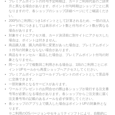
プレミアムポイントの付与予定時期は、カードご利用代金のご請求
月と異なる場合があります。ポイント付与時期はショップごとに異
なりますので、各ショップのショップ詳細ページにてご確認くださ
い。
200円のご利用につき1ポイントとして計算されるため、一部の法人
カード等につきましては表示ポイント数と付与ポイント数が異なる
場合があります。
対象サイトにアクセス後、カード決済前に別サイトにアクセスした
場合は、ポイントは付きません。
商品購入後、購入内容等に変更があった場合は、プレミアムポイン
ト付与の対象とならない場合があります。
商品をキャンセル・返品した場合は、プレミアムポイント付与の対
象となりません。
同一ショップで複数回ご利用される場合は、1回のご利用ごとにポ
イントUPモールから再度ショップへアクセスしてください。
プレミアムポイントはワールドプレゼントのポイントとして景品等
に交換できます。
一部対象外となるサービスがあります。
ワールドプレゼントのお問合せの際は各ショップが発行する注文番
号等が必要になる場合があります。各ショップからご注文後に届く
注文番号等の記載のあるメールを必ず保管してください。
各ショップのアプリ上で購入した場合はポイントUPの対象外とな
ります。
※ご利用のOSバージョンやセキュリティソフトにより、自動的に