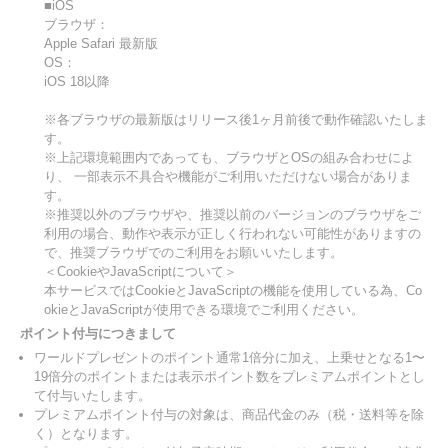
■iOS
ブラウザ：
Apple Safari 最新版
OS：
iOS 18以降
※各ブラウザの最新版はリリース後1ヶ月前後で動作確認いたしま
す。
※上記環境範囲内であっても、ブラウザとOSの組み合わせによ
り、 一部表示不具合や機能がご利用いただけない場合がありま
す。
※推奨以外のブラウザや、推奨以前のバージョンのブラウザをご
利用の場合、動作や表示が正しく行われない可能性がありますの
で、推奨ブラウザでのご利用をお願いいたします。
＜CookieやJavaScriptについて＞
本サービスではCookieとJavaScriptの機能を使用している為、Co
okieとJavaScriptが使用できる環境でご利用ください。
ポイント付与につきまして
ワールドプレゼントのポイント通常1倍分に加え、上乗せとなる1〜
19倍分のポイントまたは表示ポイント数をプレミアムポイントとし
て付与いたします。
プレミアムポイント付与の対象は、商品代金のみ（税・送料等を除
く）となります。