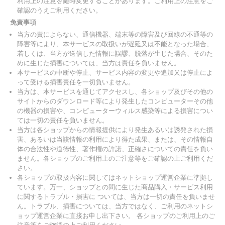
利用上の注意を随時変更することがあります。ご利用上の注意をご
確認のうえご利用ください。
免責事項
当方の責によらない、通信機器、端末等の障害及び回線の不通等の
障害等により、本サービスの取扱いが遅延又は不能となった場合、
若しくは、当方が送信した情報に誤謬、脱落が生じた場合、そのた
めに生じた損害については、当方は責任を負いません。
本サービスの中断や停止、サービス内容の変更や追加又は停止によ
って受ける損害責任を一切負いません。
当方は、本サービスを通じてアクセスし、各ショップ及びその他の
サイトからのダウンロード等により発生したコンピューターその他
の機器の損害や、コンピューターウィルス感染等による損害につい
ては一切の責任を負いません。
当方は各ショップからの情報提供により発生あるいは誘発された損
害、あるいは当該情報の利用により得た成果、または、その情報自
体の合法性や道徳性、著作権の許諾、正確さについての責任を負い
ません。各ショップのご利用上のご注意等をご確認の上ご利用くだ
さい。
各ショップの取扱内容に関してはネットショップ運営企業に準拠し
ています。万一、ショップとの間に生じた商品購入・サービス利用
に関するトラブル・損害に ついては、当方は一切の責任を負いませ
ん。トラブル、損害については、当方ではなく、ご利用のネットシ
ョップ運営企業に直接お申し出下さい。 各ショップのご利用上のご