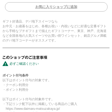
お気に入りショップに追加
ギフト好適品、デパ地下スイーツなら
お中元・お歳暮をはじめ、各種お祝い・内祝いなどに好適な定番ギフト
から手軽なプチギフトまで揃えたギフトコーナー、東京、神戸、北海道
など全国各地の人気スイーツやお買い得ワインセット、銘店グルメ満載
のデパ地下コーナーがオススメです。
必ずご確認ください
ポイント付与条件
以下はポイント付与の対象です。
・クーポン利用分
・ポイント利用分
以下はポイント付与の対象外です。
・下記リンク配下以外に掲載している商品のご購入
https://www.daimaru-matsuzakaya.jp/