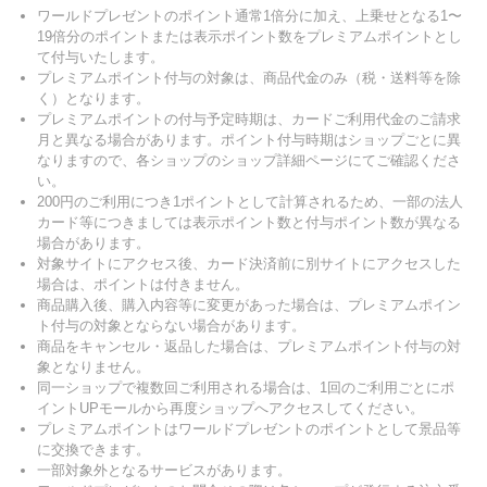
ワールドプレゼントのポイント通常1倍分に加え、上乗せとなる1〜
19倍分のポイントまたは表示ポイント数をプレミアムポイントとし
て付与いたします。
プレミアムポイント付与の対象は、商品代金のみ（税・送料等を除
く）となります。
プレミアムポイントの付与予定時期は、カードご利用代金のご請求
月と異なる場合があります。ポイント付与時期はショップごとに異
なりますので、各ショップのショップ詳細ページにてご確認くださ
い。
200円のご利用につき1ポイントとして計算されるため、一部の法人
カード等につきましては表示ポイント数と付与ポイント数が異なる
場合があります。
対象サイトにアクセス後、カード決済前に別サイトにアクセスした
場合は、ポイントは付きません。
商品購入後、購入内容等に変更があった場合は、プレミアムポイン
ト付与の対象とならない場合があります。
商品をキャンセル・返品した場合は、プレミアムポイント付与の対
象となりません。
同一ショップで複数回ご利用される場合は、1回のご利用ごとにポ
イントUPモールから再度ショップへアクセスしてください。
プレミアムポイントはワールドプレゼントのポイントとして景品等
に交換できます。
一部対象外となるサービスがあります。