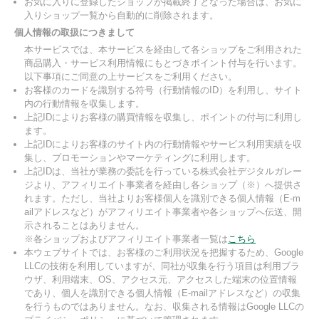
お気に入りに登録したショップが掲載終了となった場合は、お気に
入りショップ一覧から自動的に削除されます。
個人情報の取扱につきまして
本サービスでは、本サービスを経由して各ショップをご利用された
商品購入・サービス利用情報にもとづきポイント付与を行います。
以下事項にご同意の上サービスをご利用ください。
お客様のカードを識別する符号（行動情報のID）を利用し、サイト
内の行動情報を収集します。
上記IDによりお客様の購買情報を収集し、ポイントの付与に利用し
ます。
上記IDによりお客様のサイト内の行動情報やサービス利用実績を収
集し、プロモーションやマーケティングに利用します。
上記IDは、当社が業務の委託を行っている株式会社デジタルガレー
ジより、アフィリエイト事業者を経由し各ショップ（※）へ提供さ
れます。ただし、当社よりお客様個人を識別できる個人情報（E-m
ailアドレスなど）がアフィリエイト事業者や各ショップへ伝送、開
示されることはありません。
※各ショップおよびアフィリエイト事業者一覧は
こちら
本ウェブサイトでは、お客様のご利用状況を把握するため、Google
LLCの技術を利用していますが、同社が収集を行う項目は利用ブラ
ウザ、利用端末、OS、アクセス元、アクセスした端末の位置情報
であり、個人を識別できる個人情報（E-mailアドレスなど）の収集
を行うものではありません。なお、収集される情報はGoogle LLCの