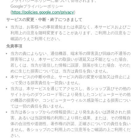
プライバシーポリシーに基づいて管理されます。
Googleプライバシーポリシー
(
https://policies.google.com/privacy
)
サービスの変更・中断・終了につきまして
当方は、お客様への事前通知または承諾なく、本サービスおよびご
利用上の注意を随時変更することがあります。ご利用上の注意をご
確認のうえご利用ください。
免責事項
当方の責によらない、通信機器、端末等の障害及び回線の不通等の
障害等により、本サービスの取扱いが遅延又は不能となった場合、
若しくは、当方が送信した情報に誤謬、脱落が生じた場合、そのた
めに生じた損害については、当方は責任を負いません。
本サービスの中断や停止、サービス内容の変更や追加又は停止によ
って受ける損害責任を一切負いません。
当方は、本サービスを通じてアクセスし、各ショップ及びその他の
サイトからのダウンロード等により発生したコンピューターその他
の機器の損害や、コンピューターウィルス感染等による損害につい
ては一切の責任を負いません。
当方は各ショップからの情報提供により発生あるいは誘発された損
害、あるいは当該情報の利用により得た成果、または、その情報自
体の合法性や道徳性、著作権の許諾、正確さについての責任を負い
ません。各ショップのご利用上のご注意等をご確認の上ご利用くだ
さい。