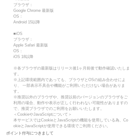
ブラウザ：
Google Chrome 最新版
OS：
Android 15以降
■iOS
ブラウザ：
Apple Safari 最新版
OS：
iOS 18以降
※各ブラウザの最新版はリリース後1ヶ月前後で動作確認いたしま
す。
※上記環境範囲内であっても、ブラウザとOSの組み合わせによ
り、 一部表示不具合や機能がご利用いただけない場合がありま
す。
※推奨以外のブラウザや、推奨以前のバージョンのブラウザをご
利用の場合、動作や表示が正しく行われない可能性がありますの
で、推奨ブラウザでのご利用をお願いいたします。
＜CookieやJavaScriptについて＞
本サービスではCookieとJavaScriptの機能を使用している為、Co
okieとJavaScriptが使用できる環境でご利用ください。
ポイント付与につきまして