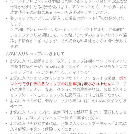
ワールドプレゼントのお問合せの際は各ショップが発行する注文番
号等が必要になる場合があります。各ショップからご注文後に届く
注文番号等の記載のあるメールを必ず保管してください。
各ショップのアプリ上で購入した場合はポイントUPの対象外とな
ります。
※ご利用のOSバージョンやセキュリティソフトにより、自動的に
ショップアプリが起動して、その後ブラウザのショップサイトへ遷
移する場合がございますが、その場合も対象外となる可能性があり
ます。
お気に入りショップにつきまして
お気に入りに登録すると、以降、ショップ詳細ページ（ポイント付
与条件確認ページ）を経由することなく、トップページ等から直接
ショップサイトへアクセスすることができます。
お気に入りショップからショップサイトへアクセスする場合、
ポイ
ント付与条件等の各ショップの注意事項は表示されません
ので、予
めご注意ください。なお、各ショップの注意事項は、お気に入りシ
ョップの「＞＞このショップの注意事項」よりご確認ください。
お気に入りの登録、登録ショップの表示には、Vpassログインが必
要です。
お気に入りショップは、最大10件まで登録可能です。登録したショ
ップは、お気に入りショップ一覧でご確認ください。
お気に入りを解除するには、お気に入りショップ一覧から「お気に
入り解除」ボタンで解除してください。