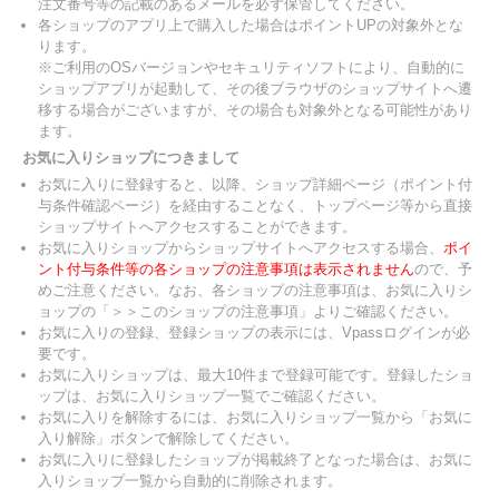
注文番号等の記載のあるメールを必ず保管してください。
各ショップのアプリ上で購入した場合はポイントUPの対象外とな
ります。
※ご利用のOSバージョンやセキュリティソフトにより、自動的に
ショップアプリが起動して、その後ブラウザのショップサイトへ遷
移する場合がございますが、その場合も対象外となる可能性があり
ます。
お気に入りショップにつきまして
お気に入りに登録すると、以降、ショップ詳細ページ（ポイント付
与条件確認ページ）を経由することなく、トップページ等から直接
ショップサイトへアクセスすることができます。
お気に入りショップからショップサイトへアクセスする場合、
ポイ
ント付与条件等の各ショップの注意事項は表示されません
ので、予
めご注意ください。なお、各ショップの注意事項は、お気に入りシ
ョップの「＞＞このショップの注意事項」よりご確認ください。
お気に入りの登録、登録ショップの表示には、Vpassログインが必
要です。
お気に入りショップは、最大10件まで登録可能です。登録したショ
ップは、お気に入りショップ一覧でご確認ください。
お気に入りを解除するには、お気に入りショップ一覧から「お気に
入り解除」ボタンで解除してください。
お気に入りに登録したショップが掲載終了となった場合は、お気に
入りショップ一覧から自動的に削除されます。