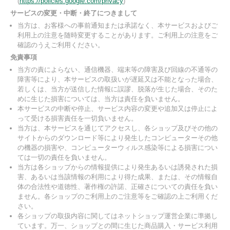
(
https://policies.google.com/privacy
)
サービスの変更・中断・終了につきまして
当方は、お客様への事前通知または承諾なく、本サービスおよびご
利用上の注意を随時変更することがあります。ご利用上の注意をご
確認のうえご利用ください。
免責事項
当方の責によらない、通信機器、端末等の障害及び回線の不通等の
障害等により、本サービスの取扱いが遅延又は不能となった場合、
若しくは、当方が送信した情報に誤謬、脱落が生じた場合、そのた
めに生じた損害については、当方は責任を負いません。
本サービスの中断や停止、サービス内容の変更や追加又は停止によ
って受ける損害責任を一切負いません。
当方は、本サービスを通じてアクセスし、各ショップ及びその他の
サイトからのダウンロード等により発生したコンピューターその他
の機器の損害や、コンピューターウィルス感染等による損害につい
ては一切の責任を負いません。
当方は各ショップからの情報提供により発生あるいは誘発された損
害、あるいは当該情報の利用により得た成果、または、その情報自
体の合法性や道徳性、著作権の許諾、正確さについての責任を負い
ません。各ショップのご利用上のご注意等をご確認の上ご利用くだ
さい。
各ショップの取扱内容に関してはネットショップ運営企業に準拠し
ています。万一、ショップとの間に生じた商品購入・サービス利用