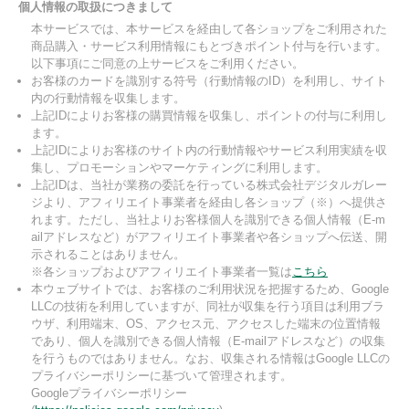
個人情報の取扱につきまして
本サービスでは、本サービスを経由して各ショップをご利用された
商品購入・サービス利用情報にもとづきポイント付与を行います。
以下事項にご同意の上サービスをご利用ください。
お客様のカードを識別する符号（行動情報のID）を利用し、サイト
内の行動情報を収集します。
上記IDによりお客様の購買情報を収集し、ポイントの付与に利用し
ます。
上記IDによりお客様のサイト内の行動情報やサービス利用実績を収
集し、プロモーションやマーケティングに利用します。
上記IDは、当社が業務の委託を行っている株式会社デジタルガレー
ジより、アフィリエイト事業者を経由し各ショップ（※）へ提供さ
れます。ただし、当社よりお客様個人を識別できる個人情報（E-m
ailアドレスなど）がアフィリエイト事業者や各ショップへ伝送、開
示されることはありません。
※各ショップおよびアフィリエイト事業者一覧は
こちら
本ウェブサイトでは、お客様のご利用状況を把握するため、Google
LLCの技術を利用していますが、同社が収集を行う項目は利用ブラ
ウザ、利用端末、OS、アクセス元、アクセスした端末の位置情報
であり、個人を識別できる個人情報（E-mailアドレスなど）の収集
を行うものではありません。なお、収集される情報はGoogle LLCの
プライバシーポリシーに基づいて管理されます。
Googleプライバシーポリシー