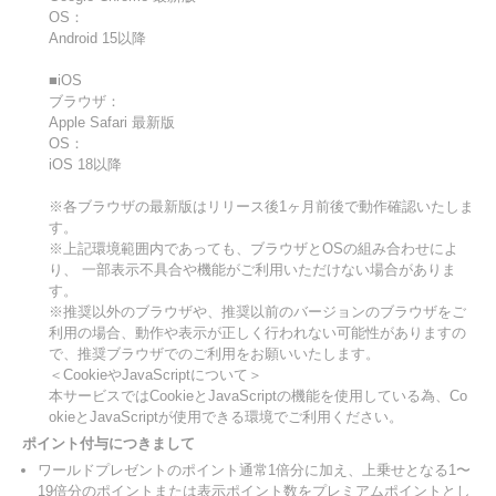
OS：
Android 15以降
■iOS
ブラウザ：
Apple Safari 最新版
OS：
iOS 18以降
※各ブラウザの最新版はリリース後1ヶ月前後で動作確認いたしま
す。
※上記環境範囲内であっても、ブラウザとOSの組み合わせによ
り、 一部表示不具合や機能がご利用いただけない場合がありま
す。
※推奨以外のブラウザや、推奨以前のバージョンのブラウザをご
利用の場合、動作や表示が正しく行われない可能性がありますの
で、推奨ブラウザでのご利用をお願いいたします。
＜CookieやJavaScriptについて＞
本サービスではCookieとJavaScriptの機能を使用している為、Co
okieとJavaScriptが使用できる環境でご利用ください。
ポイント付与につきまして
ワールドプレゼントのポイント通常1倍分に加え、上乗せとなる1〜
19倍分のポイントまたは表示ポイント数をプレミアムポイントとし