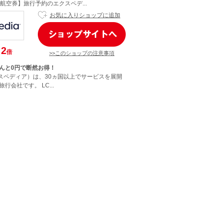
航空券】旅行予約のエクスペデ...
お気に入りショップに追加
2
倍
>>このショップの注意事項
んと0円で断然お得！
エクスペディア）は、30ヵ国以上でサービスを展開
行会社です。 LC...