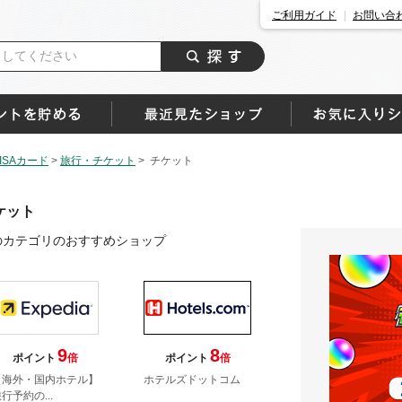
ご利用ガイド
お問い合
SAカード
>
旅行・チケット
>
チケット
ケット
のカテゴリのおすすめショップ
9
8
ポイント
倍
ポイント
倍
【海外・国内ホテル】
ホテルズドットコム
行予約の...