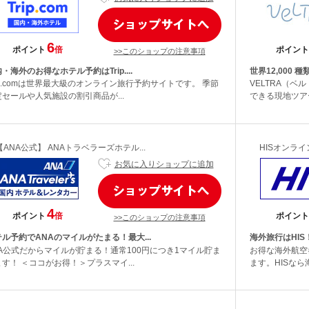
6
ポイント
倍
ポイント
>>このショップの注意事項
・海外のお得なホテル予約はTrip....
世界12,000 
ip.comは世界最大級のオンライン旅行予約サイトです。 季節
VELTRA（
定セールや人気施設の割引商品が...
できる現地ツアー
【ANA公式】 ANAトラベラーズホテル...
HISオンラ
お気に入りショップに追加
4
ポイント
倍
ポイント
>>このショップの注意事項
ル予約でANAのマイルがたまる！最大...
海外旅行はHIS
NA公式だからマイルが貯まる！通常100円につき1マイル貯ま
お得な海外航空
す！ ＜ココがお得！＞プラスマイ...
ます。HISなら海