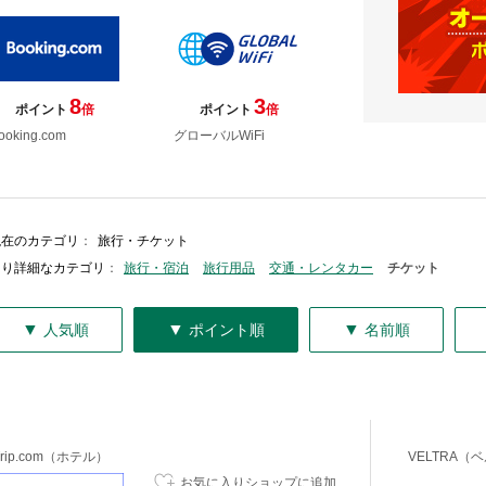
8
3
ポイント
倍
ポイント
倍
ooking.com
グローバルWiFi
現在のカテゴリ
：
旅行・チケット
より詳細なカテゴリ
：
旅行・宿泊
旅行用品
交通・レンタカー
チケット
▼
▼
▼
人気順
ポイント順
名前順
Trip.com（ホテル）
VELTRA（
お気に入りショップに追加