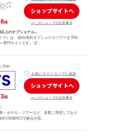
6
倍
>>このショップの注意事項
種類以上のオプショナル...
ベルトラ）は、国内/海外オプショナルツアーを予約
専門サイトです。 空...
イン予約
お気に入りショップに追加
3
倍
>>このショップの注意事項
！
券・ホテル・ツアーなど、多数ご用意しており
外158都市272拠点の現...