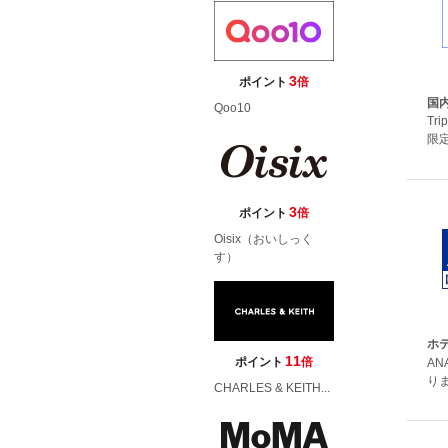
3
ポイント
倍
国内
Qoo10
Tr
限
3
ポイント
倍
Oisix（おいしっく
す）
ホテ
11
ポイント
倍
A
りま
CHARLES & KEITH...