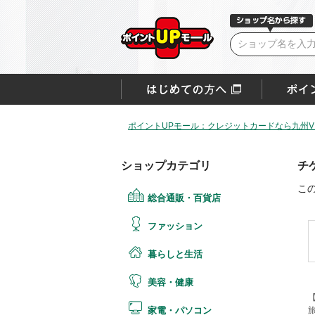
ポイントUPモール：クレジットカードなら九州VI
ショップカテゴリ
チ
こ
総合通販・百貨店
ファッション
暮らしと生活
美容・健康
旅
家電・パソコン