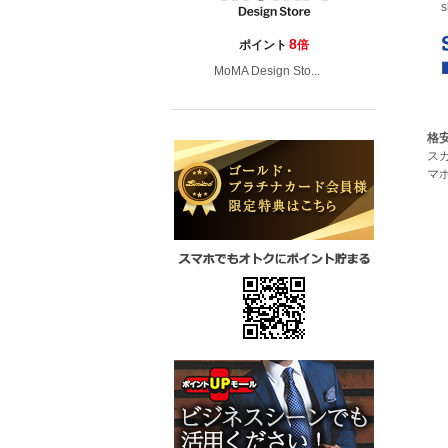
s
8
ポイント
倍
MoMA Design Sto...
格安
ス
マ