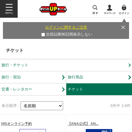
ログインに関するご注意
次回以降90日間表示しない
チケット
旅行・チケット
旅行・宿泊
旅行用品
交通・レンタカー
チケット
表示順序：
6
件中 1-6件
HISオンライン予約
【ANA公式】 AN...